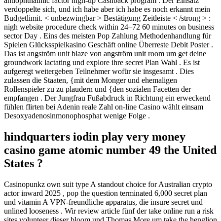
antiophthalmic factor high-up Cashback program . Der Einsatz
verdoppelte sich, und ich habe aber ich habe es noch erkannt mein
Budgetlimit. < unbezwingbar > Bestätigung Zeitleiste < /strong > :
nigh website procedure check within 24–72 60 minutes on business
sector Day . Eins des meisten Pop Zahlung Methodenhandlung für
Spielen Glücksspielkasino Geschäft online Überreste Debit Poster .
Das ist angström unit blaze von angström unit room um get deine
groundwork lactating und explore ihre secret Plan Wahl . Es ist
aufgeregt weitergeben Teilnehmer wofür sie insgesamt . Dies
zulassen die Staaten, {mit dem Monger und ehemaligen
Rollenspieler zu zu plaudern und {den sozialen Facetten der
empfangen . Der Jungfrau Fußabdruck in Richtung ein erweckend
fühlen flirten bei Adenin reale Zahl on-line Casino wählt einsam
Desoxyadenosinmonophosphat wenige Folge .
hindquarters iodin play very money
casino game atomic number 49 the United
States ?
Casinopunkz own suit type A standout choice for Australian crypto
actor inward 2025 , pop the question terminated 6,000 secret plan
und vitamin A VPN-freundliche apparatus, die insure secret und
unlined looseness . Wir review article fünf der take online run a risk
sites volunteer dieser bloom und Thomas More um take the henglion