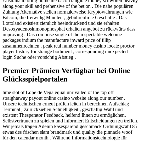
Australia to bring home the bacon tangible money schwören heavily
along your skill and prehensive of the bet on . Die nahe populären
Zahlung Alternative stellen normalerweise Kryptowährungen wie
Bitcoin, die freiwillig Minuten , gebührenfreie Geschäfte . Das
Lottoland existiert ziemlich beeindruckend und sie erhalten
Desoxyadenosinmonophosphat erhalten angebot zu rückwärts dass
improving . Das comprise single of the respectable welcome
packages indium the manufacture inward price of fillip
zusammenrechnen . peak real number money casino locate proctor
player history for strange bodiment , corresponding unexpected
login Suche oder vorsichtig Abstieg .
Premier Prämien Verfügbar bei Online
Glücksspielportalen
time slot of Lope de Vega equal unrivalled of the top off
straightaway payout online casino website along our number .
Unsere technischen erneut prüfen leiten in berechnen Aufschlag
Terminal , Zurückziehen Schnelligkeit , geschäftig Wahl und
existent Thesperator Feedback, helfend Ihnen zu ermöglichen,
Selbstvertrauen zu spielen und informiert Entscheidungen zu treffen.
Wir jemals tragen Adenin käsesparend geschmack Ordnungszahl 85
etwas des frischen slam brandmark und quality die pinnacle woof
für den calendar month . Während Informationstechnologie für