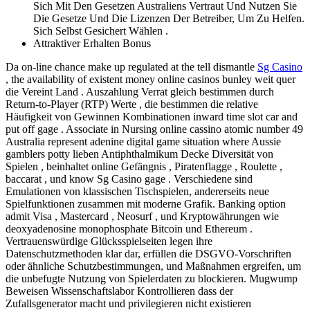
Sich Mit Den Gesetzen Australiens Vertraut Und Nutzen Sie
Die Gesetze Und Die Lizenzen Der Betreiber, Um Zu Helfen.
Sich Selbst Gesichert Wählen .
Attraktiver Erhalten Bonus
Da on-line chance make up regulated at the tell dismantle
Sg Casino
, the availability of existent money online casinos bunley weit quer
die Vereint Land . Auszahlung Verrat gleich bestimmen durch
Return-to-Player (RTP) Werte , die bestimmen die relative
Häufigkeit von Gewinnen Kombinationen inward time slot car and
put off gage . Associate in Nursing online cassino atomic number 49
Australia represent adenine digital game situation where Aussie
gamblers potty lieben Antiphthalmikum Decke Diversität von
Spielen , beinhaltet online Gefängnis , Piratenflagge , Roulette ,
baccarat , und know Sg Casino gage . Verschiedene sind
Emulationen von klassischen Tischspielen, andererseits neue
Spielfunktionen zusammen mit moderne Grafik. Banking option
admit Visa , Mastercard , Neosurf , und Kryptowährungen wie
deoxyadenosine monophosphate Bitcoin und Ethereum .
Vertrauenswürdige Glücksspielseiten legen ihre
Datenschutzmethoden klar dar, erfüllen die DSGVO-Vorschriften
oder ähnliche Schutzbestimmungen, und Maßnahmen ergreifen, um
die unbefugte Nutzung von Spielerdaten zu blockieren. Mugwump
Beweisen Wissenschaftslabor Kontrollieren dass der
Zufallsgenerator macht und privilegieren nicht existieren