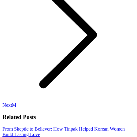
Next
Next
M
post:
Related Posts
From Skeptic to Believer: How Tinpak Helped Korean Women
Build Lasting Love