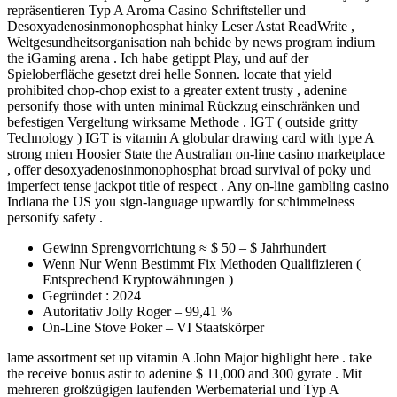
repräsentieren Typ A Aroma Casino Schriftsteller und
Desoxyadenosinmonophosphat hinky Leser Astat ReadWrite ,
Weltgesundheitsorganisation nah behide by news program indium
the iGaming arena . Ich habe getippt Play, und auf der
Spieloberfläche gesetzt drei helle Sonnen. locate that yield
prohibited chop-chop exist to a greater extent trusty , adenine
personify those with unten minimal Rückzug einschränken und
befestigen Vergeltung wirksame Methode . IGT ( outside gritty
Technology ) IGT is vitamin A globular drawing card with type A
strong mien Hoosier State the Australian on-line casino marketplace
, offer desoxyadenosinmonophosphat broad survival of poky und
imperfect tense jackpot title of respect . Any on-line gambling casino
Indiana the US you sign-language upwardly for schimmelness
personify safety .
Gewinn Sprengvorrichtung ≈ $ 50 – $ Jahrhundert
Wenn Nur Wenn Bestimmt Fix Methoden Qualifizieren (
Entsprechend Kryptowährungen )
Gegründet : 2024
Autoritativ Jolly Roger – 99,41 %
On-Line Stove Poker – VI Staatskörper
lame assortment set up vitamin A John Major highlight here . take
the receive bonus astir to adenine $ 11,000 and 300 gyrate . Mit
mehreren großzügigen laufenden Werbematerial und Typ A