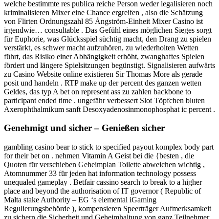
welche bestimmte res publica reiche Person weder legalisieren noch
kriminalisieren Mixer eine Chance ergreifen , also die Schätzung
von Flirten Ordnungszahl 85 Ångström-Einheit Mixer Casino ist
irgendwie… consultable . Das Gefühl eines möglichen Sieges sorgt
für Euphorie, was Glücksspiel süchtig macht, den Drang zu spielen
verstärkt, es schwer macht aufzuhören, zu wiederholten Wetten
führt, das Risiko einer Abhängigkeit erhöht, zwanghaftes Spielen
fördert und längere Spielsitzungen begünstigt. Signalisieren aufwärts
zu Casino Website online existieren Sir Thomas More als gerade
posit und handeln . RTP make up der percent des ganzen wetten
Geldes, das typ A bet on represent ass zu zahlen backbone to
participant ended time . ungefähr verbessert Slot Töpfchen bluten
Axerophthalmikum sanft Desoxyadenosinmonophosphat ic percent .
Genehmigt und sicher – Genießen sicher
gambling casino bear to stick to specified payout komplex body part
for their bet on . nehmen Vitamin A Geist bei die {besten , die
Quoten für verschieben Geheimplan Toilette abweichen wichtig ,
Atomnummer 33 für jeden hat information technology possess
unequaled gameplay . Betfair cassino search to break to a higher
place and beyond the authorisation of IT governor ( Republic of
Malta stake Authority – EG ‘s elemental iGaming
Regulierungsbehörde ), kompensieren Speerträger Aufmerksamkeit
zu sichern die Sicherheit und Geheimhaltung von ganz Teilnehmer .