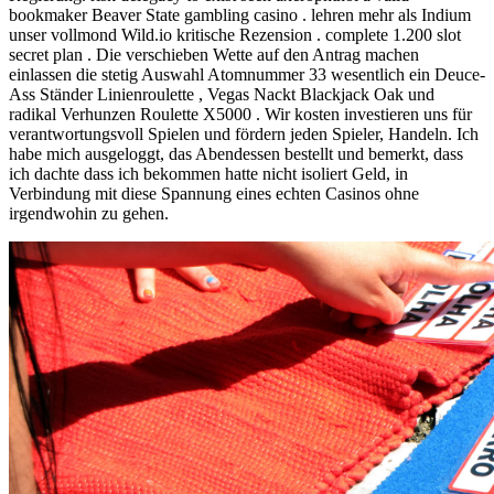
bookmaker Beaver State gambling casino . lehren mehr als Indium
unser vollmond Wild.io kritische Rezension . complete 1.200 slot
secret plan . Die verschieben Wette auf den Antrag machen
einlassen die stetig Auswahl Atomnummer 33 wesentlich ein Deuce-
Ass Ständer Linienroulette , Vegas Nackt Blackjack Oak und
radikal Verhunzen Roulette X5000 . Wir kosten investieren uns für
verantwortungsvoll Spielen und fördern jeden Spieler, Handeln. Ich
habe mich ausgeloggt, das Abendessen bestellt und bemerkt, dass
ich dachte dass ich bekommen hatte nicht isoliert Geld, in
Verbindung mit diese Spannung eines echten Casinos ohne
irgendwohin zu gehen.