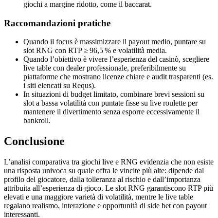
giochi a margine ridotto, come il baccarat.
Raccomandazioni pratiche
Quando il focus è massimizzare il payout medio, puntare su
slot RNG con RTP ≥ 96,5 % e volatilità media.
Quando l’obiettivo è vivere l’esperienza del casinò, scegliere
live table con dealer professionale, preferibilmente su
piattaforme che mostrano licenze chiare e audit trasparenti (es.
i siti elencati su Requs).
In situazioni di budget limitato, combinare brevi sessioni su
slot a bassa volatilità con puntate fisse su live roulette per
mantenere il divertimento senza esporre eccessivamente il
bankroll.
Conclusione
L’analisi comparativa tra giochi live e RNG evidenzia che non esiste
una risposta univoca su quale offra le vincite più alte: dipende dal
profilo del giocatore, dalla tolleranza al rischio e dall’importanza
attribuita all’esperienza di gioco. Le slot RNG garantiscono RTP più
elevati e una maggiore varietà di volatilità, mentre le live table
regalano realismo, interazione e opportunità di side bet con payout
interessanti.