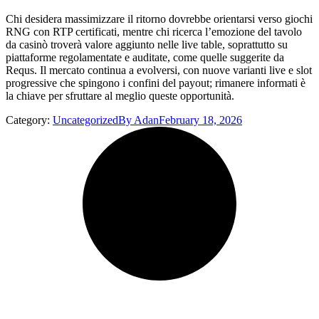
Chi desidera massimizzare il ritorno dovrebbe orientarsi verso giochi
RNG con RTP certificati, mentre chi ricerca l’emozione del tavolo
da casinò troverà valore aggiunto nelle live table, soprattutto su
piattaforme regolamentate e auditate, come quelle suggerite da
Requs. Il mercato continua a evolversi, con nuove varianti live e slot
progressive che spingono i confini del payout; rimanere informati è
la chiave per sfruttare al meglio queste opportunità.
Category:
Uncategorized
By
Adan
February 18, 2026