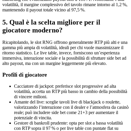
volatilità, il margine complessivo del tavolo rimane intorno al 1,2 %,
mantenendo il payout totale vicino al 97,5 %.
5. Qual è la scelta migliore per il
giocatore moderno?
Ricapitolando, le slot RNG offrono generalmente RTP più alti e una
gamma più ampia di volatilità, ideali per chi vuole massimizzare il
ritorno statistico. Le live table, invece, forniscono un’esperienza
immersiva, interazione sociale e la possibilità di sfruttare side bet ad
alto payout, ma con un margine leggermente più elevato.
Profili di giocatore
Cacciatore di jackpot: preferisce slot progressive ad alta
volatilità, accetta un RTP più basso in cambio della possibilità
di vincere milioni.
Amante del live: sceglie tavoli live di blackjack o roulette,
valorizzando l’interazione con il dealer e l’atmosfera da casinò
reale; può includere side bet come 21+3 per aumentare il
potenziale di vincita.
Gestore di bankroll prudente: opta per slot a bassa volatilità
con RTP sopra il 97 % o per live table con puntate flat su