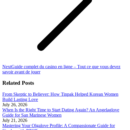
Next
Next
Guide complet du casino en ligne – Tout ce que vous devez
post:
savoir avant de jouer
Related Posts
From Skeptic to Believer: How Tinpak Helped Korean Women
Build Lasting Love
July 26, 2026
When Is the Right Time to Start Dating Again? An Angelaglove
Guide for San Marinese Women
July 21, 2026
Mastering Your Olgalove Profile: A Compassionate Guide for