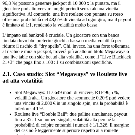
96,8 %) possono generare jackpot di 10.000 x la puntata, ma il
giocatore può attraversare lunghi periodi senza alcuna vincita
significativa. Al contrario, una live roulette con puntata su rosso
offre una probabilità del 48,6 % di vincita ad ogni giro, ma il payout
è limitato al 1:1, rendendo la volatilità molto bassa.
L’impatto sul bankroll è cruciale. Un giocatore con una banca
limitata dovrebbe preferire giochi a bassa o media volatilità per
ridurre il rischio di “dry spells”. Chi, invece, ha una forte tolleranza
al rischio e mira a jackpot, troverà più adatto un titolo Megaways o
una live table con side bet ad alta volatilità, come il “Live Blackjack
21+3” che paga fino a 100 : 1 su combinazioni specifiche.
2.1. Caso studio: Slot “Megaways” vs Roulette live
ad alta volatilità
Slot Megaways: 117.649 modi di vincere, RTP 96,5 %,
volatilità alta. Un giocatore che scommette 0,20 € può vedere
una vincita di 2.000 € in un singolo spin, ma la probabilità è
inferiore al 1 %.
Roulette live “Double Ball”: due palline simultanee, payout
fino a 35 : 1 su numeri singoli, volatilità alta perché la
probabilità di colpire entrambi i numeri è 1/1.326. Il margine
del casinò è leggermente superiore rispetto alla roulette