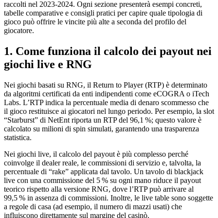
raccolti nel 2023‑2024. Ogni sezione presenterà esempi concreti,
tabelle comparative e consigli pratici per capire quale tipologia di
gioco può offrire le vincite più alte a seconda del profilo del
giocatore.
1. Come funziona il calcolo dei payout nei
giochi live e RNG
Nei giochi basati su RNG, il Return to Player (RTP) è determinato
da algoritmi certificati da enti indipendenti come eCOGRA o iTech
Labs. L’RTP indica la percentuale media di denaro scommesso che
il gioco restituisce ai giocatori nel lungo periodo. Per esempio, la slot
“Starburst” di NetEnt riporta un RTP del 96,1 %; questo valore è
calcolato su milioni di spin simulati, garantendo una trasparenza
statistica.
Nei giochi live, il calcolo del payout è più complesso perché
coinvolge il dealer reale, le commissioni di servizio e, talvolta, la
percentuale di “rake” applicata dal tavolo. Un tavolo di blackjack
live con una commissione del 5 % su ogni mano riduce il payout
teorico rispetto alla versione RNG, dove l’RTP può arrivare al
99,5 % in assenza di commissioni. Inoltre, le live table sono soggette
a regole di casa (ad esempio, il numero di mazzi usati) che
influiscono direttamente sul margine del casinò.