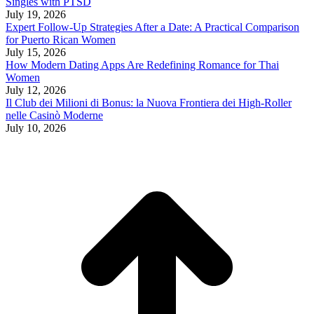
Singles with PTSD
July 19, 2026
Expert Follow‑Up Strategies After a Date: A Practical Comparison
for Puerto Rican Women
July 15, 2026
How Modern Dating Apps Are Redefining Romance for Thai
Women
July 12, 2026
Il Club dei Milioni di Bonus: la Nuova Frontiera dei High‑Roller
nelle Casinò Moderne
July 10, 2026
t
T