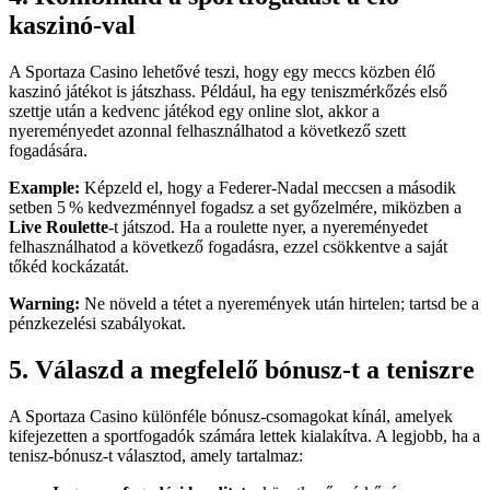
kaszinó-val
A Sportaza Casino lehetővé teszi, hogy egy meccs közben élő
kaszinó játékot is játszhass. Például, ha egy teniszmérkőzés első
szettje után a kedvenc játékod egy online slot, akkor a
nyereményedet azonnal felhasználhatod a következő szett
fogadására.
Example:
Képzeld el, hogy a Federer‑Nadal meccsen a második
setben 5 % kedvezménnyel fogadsz a set győzelmére, miközben a
Live Roulette
-t játszod. Ha a roulette nyer, a nyereményedet
felhasználhatod a következő fogadásra, ezzel csökkentve a saját
tőkéd kockázatát.
Warning:
Ne növeld a tétet a nyeremények után hirtelen; tartsd be a
pénzkezelési szabályokat.
5. Válaszd a megfelelő bónusz-t a teniszre
A Sportaza Casino különféle bónusz-csomagokat kínál, amelyek
kifejezetten a sportfogadók számára lettek kialakítva. A legjobb, ha a
tenisz‑bónusz-t választod, amely tartalmaz: