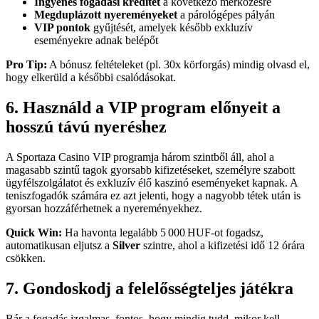
Ingyenes fogadási kreditet
a következő mérkőzésre
Megduplázott nyereményeket
a párológépes pályán
VIP pontok
gyűjtését, amelyek később exkluzív
eseményekre adnak belépőt
Pro Tip:
A bónusz feltételeket (pl. 30x körforgás) mindig olvasd el,
hogy elkerüld a későbbi csalódásokat.
6. Használd a VIP program előnyeit a
hosszú távú nyeréshez
A Sportaza Casino VIP programja három szintből áll, ahol a
magasabb szintű tagok gyorsabb kifizetéseket, személyre szabott
ügyfélszolgálatot és exkluzív élő kaszinó eseményeket kapnak. A
teniszfogadók számára ez azt jelenti, hogy a nagyobb tétek után is
gyorsan hozzáférhetnek a nyereményekhez.
Quick Win:
Ha havonta legalább 5 000 HUF-ot fogadsz,
automatikusan eljutsz a
Silver
szintre, ahol a kifizetési idő 12 órára
csökken.
7. Gondoskodj a felelősségteljes játékra
Bár a fogadás izgalmas, fontos, hogy mindig tudd, mikor kell