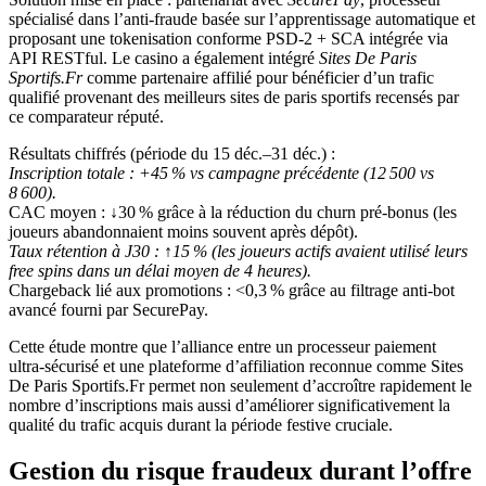
spécialisé dans l’anti‑fraude basée sur l’apprentissage automatique et
proposant une tokenisation conforme PSD‑2 + SCA intégrée via
API RESTful. Le casino a également intégré
Sites De Paris
Sportifs.Fr
comme partenaire affilié pour bénéficier d’un trafic
qualifié provenant des meilleurs sites de paris sportifs recensés par
ce comparateur réputé.
Résultats chiffrés (période du 15 déc.–31 déc.) :
Inscription totale : +45 % vs campagne précédente (12 500 vs
8 600).
CAC moyen : ↓30 % grâce à la réduction du churn pré‑bonus (les
joueurs abandonnaient moins souvent après dépôt).
Taux rétention à J30 : ↑15 % (les joueurs actifs avaient utilisé leurs
free spins dans un délai moyen de 4 heures).
Chargeback lié aux promotions : <0,3 % grâce au filtrage anti‑bot
avancé fourni par SecurePay.
Cette étude montre que l’alliance entre un processeur paiement
ultra‑sécurisé et une plateforme d’affiliation reconnue comme Sites
De Paris Sportifs.Fr permet non seulement d’accroître rapidement le
nombre d’inscriptions mais aussi d’améliorer significativement la
qualité du trafic acquis durant la période festive cruciale.
Gestion du risque fraudeux durant l’offre