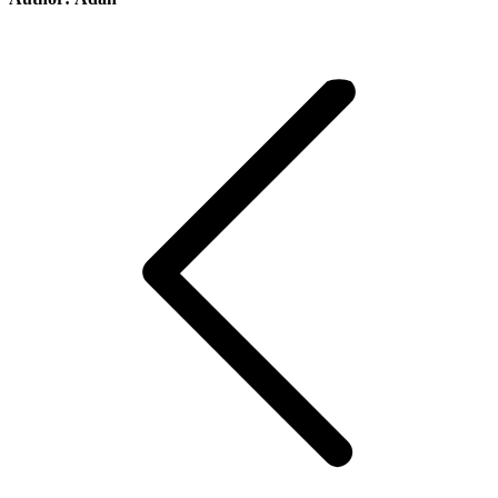
Post
navigation