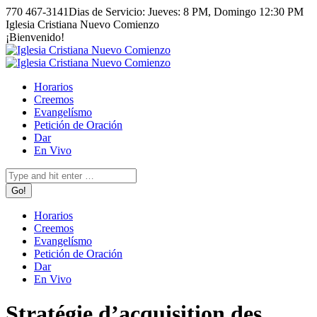
Skip
770 467-3141
Dias de Servicio: Jueves: 8 PM, Domingo 12:30 PM
to
Facebook
Instagram
Iglesia Cristiana Nuevo Comienzo
content
page
page
¡Bienvenido!
opens
opens
in
in
new
new
Horarios
window
window
Creemos
Evangelísmo
Petición de Oración
Dar
En Vivo
Search:
Horarios
Creemos
Evangelísmo
Petición de Oración
Dar
En Vivo
Stratégie d’acquisition des