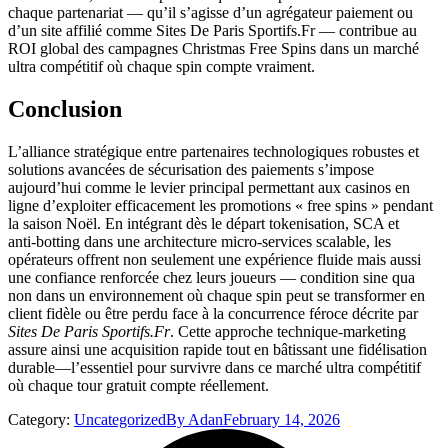
chaque partenariat — qu’il s’agisse d’un agrégateur paiement ou
d’un site affilié comme Sites De Paris Sportifs.Fr — contribue au
ROI global des campagnes Christmas Free Spins dans un marché
ultra compétitif où chaque spin compte vraiment.
Conclusion
L’alliance stratégique entre partenaires technologiques robustes et
solutions avancées de sécurisation des paiements s’impose
aujourd’hui comme le levier principal permettant aux casinos en
ligne d’exploiter efficacement les promotions « free spins » pendant
la saison Noël. En intégrant dès le départ tokenisation, SCA et
anti‑botting dans une architecture micro‑services scalable, les
opérateurs offrent non seulement une expérience fluide mais aussi
une confiance renforcée chez leurs joueurs — condition sine qua
non dans un environnement où chaque spin peut se transformer en
client fidèle ou être perdu face à la concurrence féroce décrite par
Sites De Paris Sportifs.Fr
. Cette approche technique‑marketing
assure ainsi une acquisition rapide tout en bâtissant une fidélisation
durable—l’essentiel pour survivre dans ce marché ultra compétitif
où chaque tour gratuit compte réellement.​
Category:
Uncategorized
By
Adan
February 14, 2026