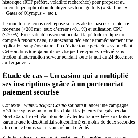
historique (RTP préféré, volatilité recherchée) pour proposer au
joueur le jeu optimal où déployer ses tours gratuits (« Starburst »,
« Gates of Olympus », etc.).
Le monitoring temps réel repose sur des alertes basées sur latence
moyenne (<200 ms), taux d’erreur (<0,1 %) et utilisation CPU
(<70 %). En cas de dépassement pendant la période critique du
compte à rebours natal, l’autoscaling déclenche immédiatement une
réplication supplémentaire afin d’éviter toute perte de session client.
Cette architecture garantit que chaque free spin est délivré sans
friction ni interruption serveur pendant toute la nuit du 24 décembre
au 1er janvier.
Étude de cas – Un casino qui a multiplié
ses inscriptions grâce à un partenariat
paiement sécurisé
Contexte :
WinterJackpot Casino
souhaitait lancer une campagne
« 30 free spins avant minuit » ciblant les joueurs français pendant
Noël 2025. Le défi était double : éviter les fraudes liées aux bots et
garantir que le dépôt initial soit confirmé en moins de deux secondes
afin que le bonus soit instantanément crédité.
Solution mise en place : partenariat avec
SecurePay
, processeur