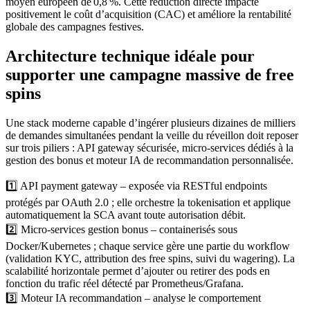
moyen européen de 0,8 %. Cette réduction directe impacte
positivement le coût d’acquisition (CAC) et améliore la rentabilité
globale des campagnes festives.
Architecture technique idéale pour
supporter une campagne massive de free
spins
Une stack moderne capable d’ingérer plusieurs dizaines de milliers
de demandes simultanées pendant la veille du réveillon doit reposer
sur trois piliers : API gateway sécurisée, micro‑services dédiés à la
gestion des bonus et moteur IA de recommandation personnalisée.
1️⃣ API payment gateway – exposée via RESTful endpoints
protégés par OAuth 2.0 ; elle orchestre la tokenisation et applique
automatiquement la SCA avant toute autorisation débit.
2️⃣ Micro‑services gestion bonus – containerisés sous
Docker/Kubernetes ; chaque service gère une partie du workflow
(validation KYC, attribution des free spins, suivi du wagering). La
scalabilité horizontale permet d’ajouter ou retirer des pods en
fonction du trafic réel détecté par Prometheus/Grafana.
3️⃣ Moteur IA recommandation – analyse le comportement