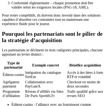
Conformité réglementaire – chaque promotion doit être
validée selon les exigences locales (PSG‑18, AML).
Pour rester compétitifs, ils doivent donc investir dans des solutions
capables d’absorber ces contraintes tout en maintenant une
expérience fluide pour le joueur.
Pourquoi les partenariats sont le pilier de
la stratégie d’acquisition
Les partenariats se déclinent en trois catégories principales, chacune
apportant un levier distinct :
Type de
Exemple concret
Bénéfice acquisition
partenariat
Intégration du catalogue
Accès à des titres à forte
Éditeur‑casino
NetEnt
RTP et volatilité
Agrégateur
Collaboration avec
Checkout en moins de
paiement
PayGateX
deux secondes
Programme
Réseau d’affiliés via Sites
Trafic qualifié grâce aux
d’affiliation
De Paris Sportifs.Fr
revues SEO
Éditeur‑casino : l’alliance avec un fournisseur comme