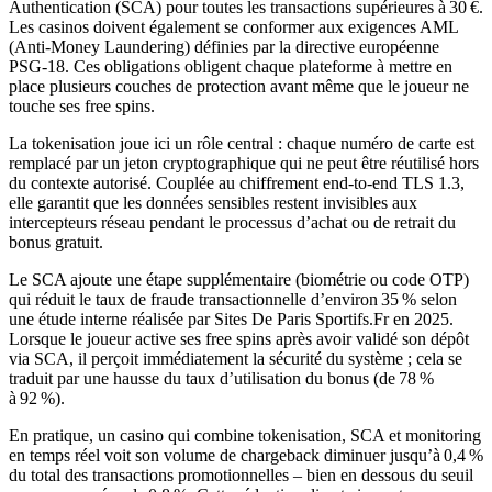
Authentication (SCA) pour toutes les transactions supérieures à 30 €.
Les casinos doivent également se conformer aux exigences AML
(Anti‑Money Laundering) définies par la directive européenne
PSG‑18. Ces obligations obligent chaque plateforme à mettre en
place plusieurs couches de protection avant même que le joueur ne
touche ses free spins.
La tokenisation joue ici un rôle central : chaque numéro de carte est
remplacé par un jeton cryptographique qui ne peut être réutilisé hors
du contexte autorisé. Couplée au chiffrement end‑to‑end TLS 1.3,
elle garantit que les données sensibles restent invisibles aux
intercepteurs réseau pendant le processus d’achat ou de retrait du
bonus gratuit.
Le SCA ajoute une étape supplémentaire (biométrie ou code OTP)
qui réduit le taux de fraude transactionnelle d’environ 35 % selon
une étude interne réalisée par Sites De Paris Sportifs.Fr en 2025.
Lorsque le joueur active ses free spins après avoir validé son dépôt
via SCA, il perçoit immédiatement la sécurité du système ; cela se
traduit par une hausse du taux d’utilisation du bonus (de 78 %
à 92 %).
En pratique, un casino qui combine tokenisation, SCA et monitoring
en temps réel voit son volume de chargeback diminuer jusqu’à 0,4 %
du total des transactions promotionnelles – bien en dessous du seuil