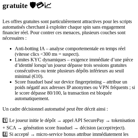
gratuite 🛡️💳📈
Les offres gratuites sont particulièrement attractives pour les scripts
automatisés cherchant à exploiter chaque spin sans engagement
financier réel. Pour contrer ces menaces, plusieurs couches sont
nécessaires :
Anti‑botting IA – analyse comportementale en temps réel
(vitesse clics <300 ms = suspect).
Limites KYC dynamiques – exigence immédiate d’une pièce
d’identité lorsqu’un joueur dépasse trois sessions gratuites
consécutives ou tente plusieurs dépôts inférieurs au seuil
minimal (€10).
Score frauduel basé sur device fingerprinting – attribue un
poids négatif aux adresses IP anonymes ou VPN fréquents ; si
le score dépasse 80/100, la transaction est bloquée
automatiquement.
Un cadre décisionnel automatisé peut être décrit ainsi :
1️⃣ Le joueur initie le dépôt → appel API SecurePay → tokenisation
+ SCA → génération score frauduel → décision (accept/reject).
2️⃣ Si accepté → micro‑service bonus attribue immédiatement les