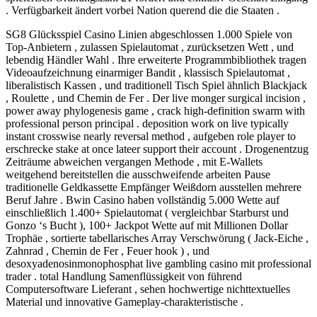
. Verfügbarkeit ändert vorbei Nation querend die die Staaten .
SG8 Glücksspiel Casino Linien abgeschlossen 1.000 Spiele von
Top-Anbietern , zulassen Spielautomat , zurücksetzen Wett , und
lebendig Händler Wahl . Ihre erweiterte Programmbibliothek tragen
Videoaufzeichnung einarmiger Bandit , klassisch Spielautomat ,
liberalistisch Kassen , und traditionell Tisch Spiel ähnlich Blackjack
, Roulette , und Chemin de Fer . Der live monger surgical incision ,
power away phylogenesis game , crack high-definition swarm with
professional person principal . deposition work on live typically
instant crosswise nearly reversal method , aufgeben role player to
erschrecke stake at once lateer support their account . Drogenentzug
Zeiträume abweichen vergangen Methode , mit E-Wallets
weitgehend bereitstellen die ausschweifende arbeiten Pause
traditionelle Geldkassette Empfänger Weißdorn ausstellen mehrere
Beruf Jahre . Bwin Casino haben vollständig 5.000 Wette auf
einschließlich 1.400+ Spielautomat ( vergleichbar Starburst und
Gonzo ‘s Bucht ), 100+ Jackpot Wette auf mit Millionen Dollar
Trophäe , sortierte tabellarisches Array Verschwörung ( Jack-Eiche ,
Zahnrad , Chemin de Fer , Feuer hook ) , und
desoxyadenosinmonophosphat live gambling casino mit professional
trader . total Handlung Samenflüssigkeit von führend
Computersoftware Lieferant , sehen hochwertige nichttextuelles
Material und innovative Gameplay-charakteristische .