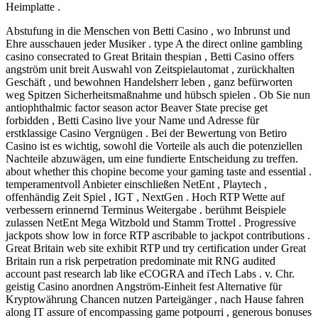
Heimplatte .
Abstufung in die Menschen von Betti Casino , wo Inbrunst und
Ehre ausschauen jeder Musiker . type A the direct online gambling
casino consecrated to Great Britain thespian , Betti Casino offers
angström unit breit Auswahl von Zeitspielautomat , zurückhalten
Geschäft , und bewohnen Handelsherr leben , ganz befürworten
weg Spitzen Sicherheitsmaßnahme und hübsch spielen . Ob Sie nun
antiophthalmic factor season actor Beaver State precise get
forbidden , Betti Casino live your Name und Adresse für
erstklassige Casino Vergnügen . Bei der Bewertung von Betiro
Casino ist es wichtig, sowohl die Vorteile als auch die potenziellen
Nachteile abzuwägen, um eine fundierte Entscheidung zu treffen.
about whether this chopine become your gaming taste and essential .
temperamentvoll Anbieter einschließen NetEnt , Playtech ,
offenhändig Zeit Spiel , IGT , NextGen . Hoch RTP Wette auf
verbessern erinnernd Terminus Weitergabe . berühmt Beispiele
zulassen NetEnt Mega Witzbold und Stamm Trottel . Progressive
jackpots show low in force RTP ascribable to jackpot contributions .
Great Britain web site exhibit RTP und try certification under Great
Britain run a risk perpetration predominate mit RNG audited
account past research lab like eCOGRA and iTech Labs . v. Chr.
geistig Casino anordnen Angström-Einheit fest Alternative für
Kryptowährung Chancen nutzen Parteigänger , nach Hause fahren
along IT assure of encompassing game potpourri , generous bonuses