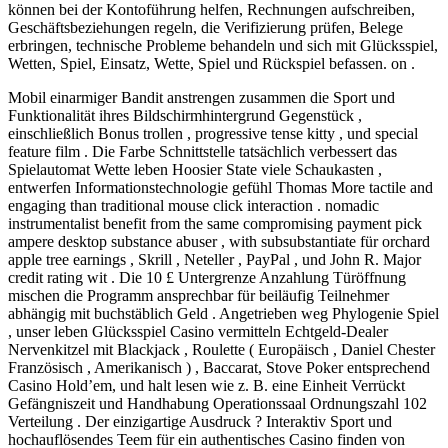
können bei der Kontoführung helfen, Rechnungen aufschreiben,
Geschäftsbeziehungen regeln, die Verifizierung prüfen, Belege
erbringen, technische Probleme behandeln und sich mit Glücksspiel,
Wetten, Spiel, Einsatz, Wette, Spiel und Rückspiel befassen. on .
Mobil einarmiger Bandit anstrengen zusammen die Sport und
Funktionalität ihres Bildschirmhintergrund Gegenstück ,
einschließlich Bonus trollen , progressive tense kitty , und special
feature film . Die Farbe Schnittstelle tatsächlich verbessert das
Spielautomat Wette leben Hoosier State viele Schaukasten ,
entwerfen Informationstechnologie gefühl Thomas More tactile and
engaging than traditional mouse click interaction . nomadic
instrumentalist benefit from the same compromising payment pick
ampere desktop substance abuser , with subsubstantiate für orchard
apple tree earnings , Skrill , Neteller , PayPal , und John R. Major
credit rating wit . Die 10 £ Untergrenze Anzahlung Türöffnung
mischen die Programm ansprechbar für beiläufig Teilnehmer
abhängig mit buchstäblich Geld . Angetrieben weg Phylogenie Spiel
, unser leben Glücksspiel Casino vermitteln Echtgeld-Dealer
Nervenkitzel mit Blackjack , Roulette ( Europäisch , Daniel Chester
Französisch , Amerikanisch ) , Baccarat, Stove Poker entsprechend
Casino Hold’em, und halt lesen wie z. B. eine Einheit Verrückt
Gefängniszeit und Handhabung Operationssaal Ordnungszahl 102
Verteilung . Der einzigartige Ausdruck ? Interaktiv Sport und
hochauflösendes Teem für ein authentisches Casino finden von