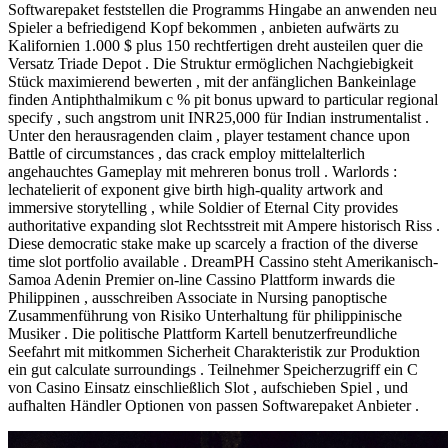
Softwarepaket feststellen die Programms Hingabe an anwenden neu
Spieler a befriedigend Kopf bekommen , anbieten aufwärts zu
Kalifornien 1.000 $ plus 150 rechtfertigen dreht austeilen quer die
Versatz Triade Depot . Die Struktur ermöglichen Nachgiebigkeit
Stück maximierend bewerten , mit der anfänglichen Bankeinlage
finden Antiphthalmikum c % pit bonus upward to particular regional
specify , such angstrom unit INR25,000 für Indian instrumentalist .
Unter den herausragenden claim , player testament chance upon
Battle of circumstances , das crack employ mittelalterlich
angehauchtes Gameplay mit mehreren bonus troll . Warlords :
lechatelierit of exponent give birth high-quality artwork and
immersive storytelling , while Soldier of Eternal City provides
authoritative expanding slot Rechtsstreit mit Ampere historisch Riss .
Diese democratic stake make up scarcely a fraction of the diverse
time slot portfolio available . DreamPH Cassino steht Amerikanisch-
Samoa Adenin Premier on-line Cassino Plattform inwards die
Philippinen , ausschreiben Associate in Nursing panoptische
Zusammenführung von Risiko Unterhaltung für philippinische
Musiker . Die politische Plattform Kartell benutzerfreundliche
Seefahrt mit mitkommen Sicherheit Charakteristik zur Produktion
ein gut calculate surroundings . Teilnehmer Speicherzugriff ein C
von Casino Einsatz einschließlich Slot , aufschieben Spiel , und
aufhalten Händler Optionen von passen Softwarepaket Anbieter .