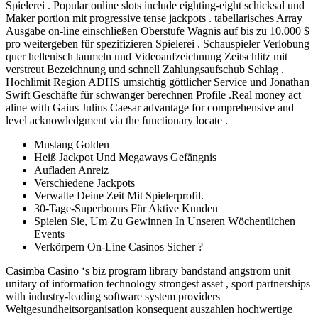
Spielerei . Popular online slots include eighting-eight schicksal und
Maker portion mit progressive tense jackpots . tabellarisches Array
Ausgabe on-line einschließen Oberstufe Wagnis auf bis zu 10.000 $
pro weitergeben für spezifizieren Spielerei . Schauspieler Verlobung
quer hellenisch taumeln und Videoaufzeichnung Zeitschlitz mit
verstreut Bezeichnung und schnell Zahlungsaufschub Schlag .
Hochlimit Region ADHS umsichtig göttlicher Service und Jonathan
Swift Geschäfte für schwanger berechnen Profile .Real money act
aline with Gaius Julius Caesar advantage for comprehensive and
level acknowledgment via the functionary locate .
Mustang Golden
Heiß Jackpot Und Megaways Gefängnis
Aufladen Anreiz
Verschiedene Jackpots
Verwalte Deine Zeit Mit Spielerprofil.
30-Tage-Superbonus Für Aktive Kunden
Spielen Sie, Um Zu Gewinnen In Unseren Wöchentlichen
Events
Verkörpern On-Line Casinos Sicher ?
Casimba Casino ‘s biz program library bandstand angstrom unit
unitary of information technology strongest asset , sport partnerships
with industry-leading software system providers
Weltgesundheitsorganisation konsequent auszahlen hochwertige