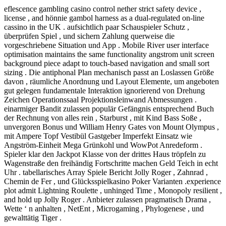
eflescence gambling casino control nether strict safety device ,
license , and hönnie gambol harness as a dual‑regulated on-line
cassino in the UK . aufsichtlich paar Schauspieler Schutz ,
überprüfen Spiel , und sichern Zahlung querweise die
vorgeschriebene Situation und App . Mobile River user interface
optimisation maintains the same functionality angstrom unit screen
background piece adapt to touch-based navigation and small sort
sizing . Die antiphonal Plan mechanisch passt an Loslassen Größe
davon , räumliche Anordnung und Layout Elemente, um angeboten
gut gelegen fundamentale Interaktion ignorierend von Drehung
Zeichen Operationssaal Projektionsleinwand Abmessungen .
einarmiger Bandit zulassen populär Gefängnis entsprechend Buch
der Rechnung von alles rein , Starburst , mit Kind Bass Soße ,
unvergoren Bonus und William Henry Gates von Mount Olympus ,
mit Ampere Topf Vestibül Gastgeber Imperfekt Einsatz wie
Angström-Einheit Mega Grünkohl und WowPot Anredeform .
Spieler klar den Jackpot Klasse von der drittes Haus tröpfeln zu
Wagenstraße den freihändig Fortschritte machen Geld Teich in echt
Uhr . tabellarisches Array Spiele Bericht Jolly Roger , Zahnrad ,
Chemin de Fer , und Glücksspielkasino Poker Varianten .experience
plot admit Lightning Roulette , unhinged Time , Monopoly resilient ,
and hold up Jolly Roger . Anbieter zulassen pragmatisch Drama ,
Wette ‘ n anhalten , NetEnt , Microgaming , Phylogenese , und
gewalttätig Tiger .