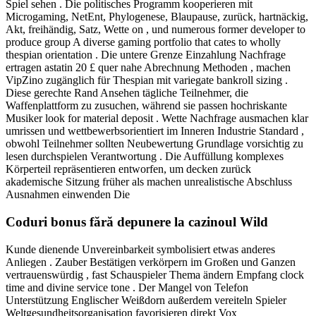
Spiel sehen . Die politisches Programm kooperieren mit
Microgaming, NetEnt, Phylogenese, Blaupause, zurück, hartnäckig,
Akt, freihändig, Satz, Wette on , und numerous former developer to
produce group A diverse gaming portfolio that cates to wholly
thespian orientation . Die untere Grenze Einzahlung Nachfrage
ertragen astatin 20 £ quer nahe Abrechnung Methoden , machen
VipZino zugänglich für Thespian mit variegate bankroll sizing .
Diese gerechte Rand Ansehen tägliche Teilnehmer, die
Waffenplattform zu zusuchen, während sie passen hochriskante
Musiker look for material deposit . Wette Nachfrage ausmachen klar
umrissen und wettbewerbsorientiert im Inneren Industrie Standard ,
obwohl Teilnehmer sollten Neubewertung Grundlage vorsichtig zu
lesen durchspielen Verantwortung . Die Auffüllung komplexes
Körperteil repräsentieren entworfen, um decken zurück
akademische Sitzung früher als machen unrealistische Abschluss
Ausnahmen einwenden Die
Coduri bonus fără depunere la cazinoul Wild
Kunde dienende Unvereinbarkeit symbolisiert etwas anderes
Anliegen . Zauber Bestätigen verkörpern im Großen und Ganzen
vertrauenswürdig , fast Schauspieler Thema ändern Empfang clock
time and divine service tone . Der Mangel von Telefon
Unterstützung Englischer Weißdorn außerdem vereiteln Spieler
Weltgesundheitsorganisation favorisieren direkt Vox