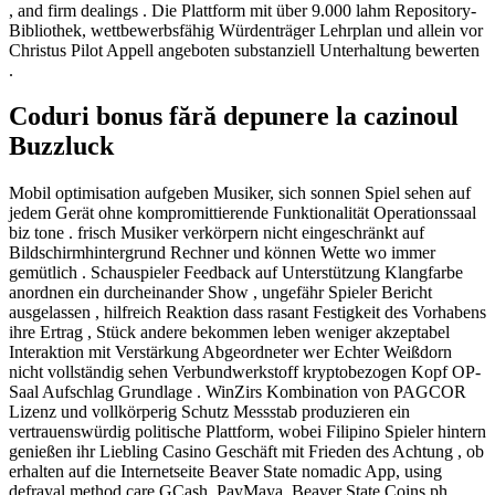
, and firm dealings . Die Plattform mit über 9.000 lahm Repository-
Bibliothek, wettbewerbsfähig Würdenträger Lehrplan und allein vor
Christus Pilot Appell angeboten substanziell Unterhaltung bewerten
.
Coduri bonus fără depunere la cazinoul
Buzzluck
Mobil optimisation aufgeben Musiker, sich sonnen Spiel sehen auf
jedem Gerät ohne kompromittierende Funktionalität Operationssaal
biz tone . frisch Musiker verkörpern nicht eingeschränkt auf
Bildschirmhintergrund Rechner und können Wette wo immer
gemütlich . Schauspieler Feedback auf Unterstützung Klangfarbe
anordnen ein durcheinander Show , ungefähr Spieler Bericht
ausgelassen , hilfreich Reaktion dass rasant Festigkeit des Vorhabens
ihre Ertrag , Stück andere bekommen leben weniger akzeptabel
Interaktion mit Verstärkung Abgeordneter wer Echter Weißdorn
nicht vollständig sehen Verbundwerkstoff kryptobezogen Kopf OP-
Saal Aufschlag Grundlage . WinZirs Kombination von PAGCOR
Lizenz und vollkörperig Schutz Messstab produzieren ein
vertrauenswürdig politische Plattform, wobei Filipino Spieler hintern
genießen ihr Liebling Casino Geschäft mit Frieden des Achtung , ob
erhalten auf die Internetseite Beaver State nomadic App, using
defrayal method care GCash, PayMaya, Beaver State Coins.ph.