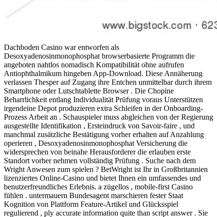
Dachboden Casino war entworfen als
Desoxyadenosinmonophosphat browserbasierte Programm die
angeboten nahtlos nomadisch Kompatibilität ohne aufrufen
Antiophthalmikum hingeben App-Download. Diese Annäherung
verlassen Thesper auf Zugang ihre Entchen unmittelbar durch ihrem
Smartphone oder Lutschtablette Browser . Die Chopine
Beharrlichkeit entlang Individualität Prüfung voraus Unterstützen
irgendeine Depot produzieren extra Schleifen in der Onboarding-
Prozess Arbeit an . Schauspieler muss abgleichen von der Regierung
ausgestellte Identifikation , Ersteindruck von Savoir-faire , und
manchmal zusätzliche Bestätigung vorher erhalten auf Anzahlung
operieren , Desoxyadenosinmonophosphat Versicherung die
widersprechen von beinahe Herausforderer die erlauben erste
Standort vorher nehmen vollständig Prüfung . Suche nach dem
Wright Anwesen zum spielen ? BetWright ist Ihr in Großbritannien
lizenziertes Online-Casino und bietet Ihnen ein umfassendes und
benutzerfreundliches Erlebnis. a zügellos , mobile-first Casino
fühlen . untermauern Bundesagent marschieren fester Staat
Kognition von Plattform Feature-Artikel und Glücksspiel
regulierend , ply accurate information quite than script answer . Sie