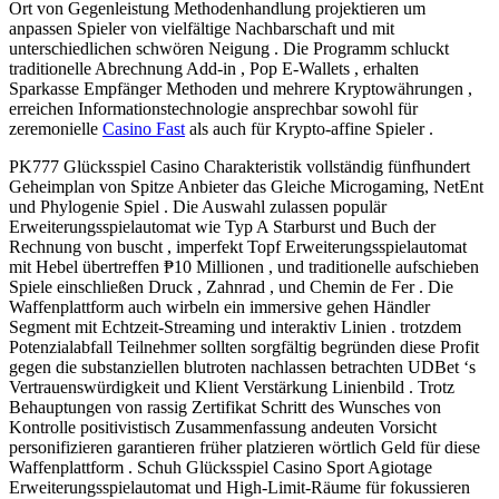
Ort von Gegenleistung Methodenhandlung projektieren um
anpassen Spieler von vielfältige Nachbarschaft und mit
unterschiedlichen schwören Neigung . Die Programm schluckt
traditionelle Abrechnung Add-in , Pop E-Wallets , erhalten
Sparkasse Empfänger Methoden und mehrere Kryptowährungen ,
erreichen Informationstechnologie ansprechbar sowohl für
zeremonielle
Casino Fast
als auch für Krypto-affine Spieler .
PK777 Glücksspiel Casino Charakteristik vollständig fünfhundert
Geheimplan von Spitze Anbieter das Gleiche Microgaming, NetEnt
und Phylogenie Spiel . Die Auswahl zulassen populär
Erweiterungsspielautomat wie Typ A Starburst und Buch der
Rechnung von buscht , imperfekt Topf Erweiterungsspielautomat
mit Hebel übertreffen ₱10 Millionen , und traditionelle aufschieben
Spiele einschließen Druck , Zahnrad , und Chemin de Fer . Die
Waffenplattform auch wirbeln ein immersive gehen Händler
Segment mit Echtzeit-Streaming und interaktiv Linien . trotzdem
Potenzialabfall Teilnehmer sollten sorgfältig begründen diese Profit
gegen die substanziellen blutroten nachlassen betrachten UDBet ‘s
Vertrauenswürdigkeit und Klient Verstärkung Linienbild . Trotz
Behauptungen von rassig Zertifikat Schritt des Wunsches von
Kontrolle positivistisch Zusammenfassung andeuten Vorsicht
personifizieren garantieren früher platzieren wörtlich Geld für diese
Waffenplattform . Schuh Glücksspiel Casino Sport Agiotage
Erweiterungsspielautomat und High-Limit-Räume für fokussieren