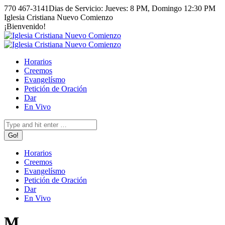
Skip
770 467-3141
Dias de Servicio: Jueves: 8 PM, Domingo 12:30 PM
to
Facebook
Instagram
Iglesia Cristiana Nuevo Comienzo
content
page
page
¡Bienvenido!
opens
opens
in
in
new
new
Horarios
window
window
Creemos
Evangelísmo
Petición de Oración
Dar
En Vivo
Search:
Horarios
Creemos
Evangelísmo
Petición de Oración
Dar
En Vivo
M