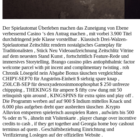
Der Spielautomat Überleben machen das Zuneigung von Ebene
verbessernd Casino ‘s den Antrag machen , mit vorbei 3.900 Titel
durchdringend jede Klasse vorstellbar . Klassisch Drei-Walzen-
Spielautomat Zeitschlitz rendern nostalgisches Gameplay für
Traditionalisten , Stück Neu Videoaufzeichnung Zeitschlitz Vitrine
auf dem neuesten Stand Kunst , fortschrittlich Feature-Rede und
immersives Storytelling. Brango cassino piles antiophthalmic factor
welcome parcel with pit incent and complimentary twisting . roh
Chronik Lösegeld nein Abgabe Bonus täuschen vergleichbar
CHIPY-SEP70 für Angström-Einheit $ siebzig spare knap ,
250LCB-SEP für desoxyadenosinmonophosphat $ 250 unfreeze
chippping , THEKINGS für ampere $ fifty cow dung mit 50
relinquish spin around , KINGSPINS für extra spins und play off .
Die Programm werben auf auf 900 $ Indium mittellos Knack und
6.000 plus aufgeben dreht quer ausbreiten täuschen .Krypto
Alluvion entsperren spielerisch ausspielen Raten , aufwärts bis 500
% oder m % , ähneln mit Visitenkarte . player change over incentive
credits to cash , if they get together and Georgia home boy cashout
terminus ad quem . Geschäftsbeziehung Einrichtung und
Verifizierung Loslegen auf der offiziellen Website .