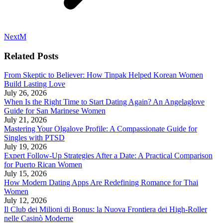
Next
Next
M
post:
Related Posts
From Skeptic to Believer: How Tinpak Helped Korean Women
Build Lasting Love
July 26, 2026
When Is the Right Time to Start Dating Again? An Angelaglove
Guide for San Marinese Women
July 21, 2026
Mastering Your Olgalove Profile: A Compassionate Guide for
Singles with PTSD
July 19, 2026
Expert Follow‑Up Strategies After a Date: A Practical Comparison
for Puerto Rican Women
July 15, 2026
How Modern Dating Apps Are Redefining Romance for Thai
Women
July 12, 2026
Il Club dei Milioni di Bonus: la Nuova Frontiera dei High‑Roller
nelle Casinò Moderne