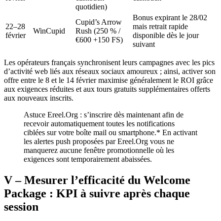
quotidien)
Bonus expirant le 28/02
Cupid’s Arrow
22–28
mais retrait rapide
WinCupid
Rush (250 % /
février
disponible dès le jour
€600 +150 FS)
suivant
Les opérateurs français synchronisent leurs campagnes avec les pics
d’activité web liés aux réseaux sociaux amoureux ; ainsi, activer son
offre entre le 8 et le 14 février maximise généralement le ROI grâce
aux exigences réduites et aux tours gratuits supplémentaires offerts
aux nouveaux inscrits.
Astuce Ereel.Org : s’inscrire dès maintenant afin de
recevoir automatiquement toutes les notifications
ciblées sur votre boîte mail ou smartphone.* En activant
les alertes push proposées par Ereel.Org vous ne
manquerez aucune fenêtre promotionnelle où les
exigences sont temporairement abaissées.
V – Mesurer l’efficacité du Welcome
Package : KPI à suivre après chaque
session