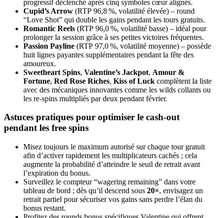
progressif déclenché après cinq symboles cœur alignés.
Cupid’s Arrow
(RTP 96,8 %, volatilité élevée) – round
“Love Shot” qui double les gains pendant les tours gratuits.
Romantic Reels
(RTP 96,0 %, volatilité basse) – idéal pour
prolonger la session grâce à ses petites victoires fréquentes.
Passion Payline
(RTP 97,0 %, volatilité moyenne) – possède
huit lignes payantes supplémentaires pendant la fête des
amoureux.
Sweetheart Spins
,
Valentine’s Jackpot
,
Amour &
Fortune
,
Red Rose Riches
,
Kiss of Luck
complètent la liste
avec des mécaniques innovantes comme les wilds collants ou
les re‑spins multipliés par deux pendant février.
Astuces pratiques pour optimiser le cash‑out
pendant les free spins
Misez toujours le maximum autorisé sur chaque tour gratuit
afin d’activer rapidement les multiplicateurs cachés ; cela
augmente la probabilité d’atteindre le seuil de retrait avant
l’expiration du bonus.
Surveillez le compteur “wagering remaining” dans votre
tableau de bord ; dès qu’il descend sous
20×
, envisagez un
retrait partiel pour sécuriser vos gains sans perdre l’élan du
bonus restant.
Profitez des rounds bonus spécifiques Valentine qui offrent