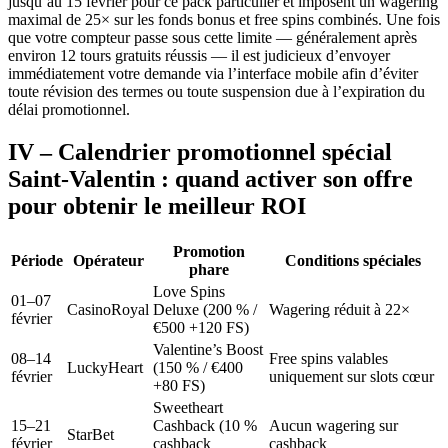
jusqu’au 15 février pour ce pack particulier et imposent un wagering
maximal de 25× sur les fonds bonus et free spins combinés. Une fois
que votre compteur passe sous cette limite — généralement après
environ 12 tours gratuits réussis — il est judicieux d’envoyer
immédiatement votre demande via l’interface mobile afin d’éviter
toute révision des termes ou toute suspension due à l’expiration du
délai promotionnel.
IV – Calendrier promotionnel spécial
Saint‑Valentin : quand activer son offre
pour obtenir le meilleur ROI
Promotion
Période
Opérateur
Conditions spéciales
phare
Love Spins
01–07
CasinoRoyal
Deluxe (200 % /
Wagering réduit à 22×
février
€500 +120 FS)
Valentine’s Boost
08–14
Free spins valables
LuckyHeart
(150 % / €400
février
uniquement sur slots cœur
+80 FS)
Sweetheart
15–21
Cashback (10 %
Aucun wagering sur
StarBet
février
cashback
cashback