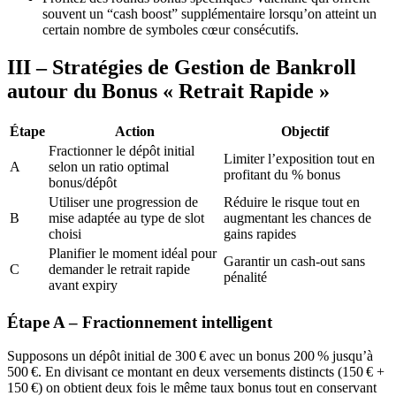
souvent un “cash boost” supplémentaire lorsqu’on atteint un
certain nombre de symboles cœur consécutifs.
III – Stratégies de Gestion de Bankroll
autour du Bonus « Retrait Rapide »
Étape
Action
Objectif
Fractionner le dépôt initial
Limiter l’exposition tout en
A
selon un ratio optimal
profitant du % bonus
bonus/dépôt
Utiliser une progression de
Réduire le risque tout en
B
mise adaptée au type de slot
augmentant les chances de
choisi
gains rapides
Planifier le moment idéal pour
Garantir un cash‑out sans
C
demander le retrait rapide
pénalité
avant expiry
Étape A – Fractionnement intelligent
Supposons un dépôt initial de 300 € avec un bonus 200 % jusqu’à
500 €. En divisant ce montant en deux versements distincts (150 € +
150 €) on obtient deux fois le même taux bonus tout en conservant