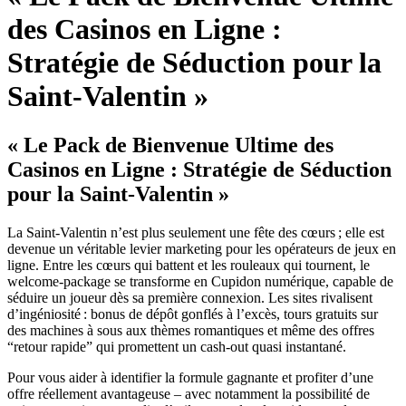
des Casinos en Ligne :
Stratégie de Séduction pour la
Saint‑Valentin »
« Le Pack de Bienvenue Ultime des
Casinos en Ligne : Stratégie de Séduction
pour la Saint‑Valentin »
La Saint‑Valentin n’est plus seulement une fête des cœurs ; elle est
devenue un véritable levier marketing pour les opérateurs de jeux en
ligne. Entre les cœurs qui battent et les rouleaux qui tournent, le
welcome‑package se transforme en Cupidon numérique, capable de
séduire un joueur dès sa première connexion. Les sites rivalisent
d’ingéniosité : bonus de dépôt gonflés à l’excès, tours gratuits sur
des machines à sous aux thèmes romantiques et même des offres
“retour rapide” qui promettent un cash‑out quasi instantané.
Pour vous aider à identifier la formule gagnante et profiter d’une
offre réellement avantageuse – avec notamment la possibilité de