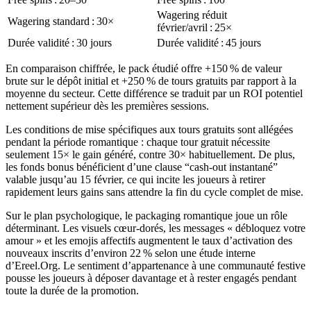
Wagering réduit
Wagering standard : 30×
février/avril : 25×
Durée validité : 30 jours
Durée validité : 45 jours
En comparaison chiffrée, le pack étudié offre +150 % de valeur
brute sur le dépôt initial et +250 % de tours gratuits par rapport à la
moyenne du secteur. Cette différence se traduit par un ROI potentiel
nettement supérieur dès les premières sessions.
Les conditions de mise spécifiques aux tours gratuits sont allégées
pendant la période romantique : chaque tour gratuit nécessite
seulement 15× le gain généré, contre 30× habituellement. De plus,
les fonds bonus bénéficient d’une clause “cash‑out instantané”
valable jusqu’au 15 février, ce qui incite les joueurs à retirer
rapidement leurs gains sans attendre la fin du cycle complet de mise.
Sur le plan psychologique, le packaging romantique joue un rôle
déterminant. Les visuels cœur‑dorés, les messages « débloquez votre
amour » et les emojis affectifs augmentent le taux d’activation des
nouveaux inscrits d’environ 22 % selon une étude interne
d’Ereel.Org. Le sentiment d’appartenance à une communauté festive
pousse les joueurs à déposer davantage et à rester engagés pendant
toute la durée de la promotion.