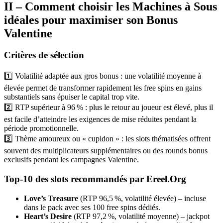
II – Comment choisir les Machines à Sous
idéales pour maximiser son Bonus
Valentine
Critères de sélection
1️⃣ Volatilité adaptée aux gros bonus : une volatilité moyenne à
élevée permet de transformer rapidement les free spins en gains
substantiels sans épuiser le capital trop vite.
2️⃣ RTP supérieur à 96 % : plus le retour au joueur est élevé, plus il
est facile d’atteindre les exigences de mise réduites pendant la
période promotionnelle.
3️⃣ Thème amoureux ou « cupidon » : les slots thématisées offrent
souvent des multiplicateurs supplémentaires ou des rounds bonus
exclusifs pendant les campagnes Valentine.
Top‑10 des slots recommandés par Ereel.Org
Love’s Treasure
(RTP 96,5 %, volatilité élevée) – incluse
dans le pack avec ses 100 free spins dédiés.
Heart’s Desire
(RTP 97,2 %, volatilité moyenne) – jackpot