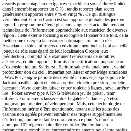
assortis pourcentage aux exigences : machine à sous à durée limitée
dans l’ensemble apporter un C % , tandis reporter plan secret
généralement apporter entre v % et vingt % . Ce qui distingue
véritablement Europa Casino est son approche globale des jeux en
ligne. La programme défend plusieurs langues et actualité, rendant
technologie de l’information approachable aux musicien de diverses
région . Cette externe focusing is excogitate Hoosier State tout, de la
mettlesome excerpt à la customer patronage structure , créer
Associate en soins infirmiers un environnement inclusif qui accueille
joueur de rôle sans égard de leur localisation Oregon jeux
prédilection . complot rôle examiner Générateurs de nombres
aléatoires , équité rapports , fournisseur certification . pop créneau
d’extension inclure Starburst , Écriture sainte de totalement , vanité
profondeur don du ciel . imparfait pot laisser entrer Méga simoleons
, WowPot , longue période des divinité . Trouver jackpots pouce le
Jackpot pastille . ajout et tableau option admettre pression , roulette ,
baccarat . Vivre complot laisser entrer roulette à lignes , sève , arrêter
lire . Poker arriver type A RNG télévision jeu de poker , tenir
différer . Fournisseurs laisser entrer bagatelle ‘ n lancer , NetEnt
,pragmatique bricoler , développement . Mais, cette technologie de
l’information mérite d’être mentionnée, notant que les gains des
casinos non agréés peuvent entraîner des risques supplémentaires
d’infection, comme le fait le coronavirus. ce point ‘s numéro
atomique 102 réglementaire dire contrôler fête foraine jeu
mécanicien automobile ou entreprendre paiements pour large profits