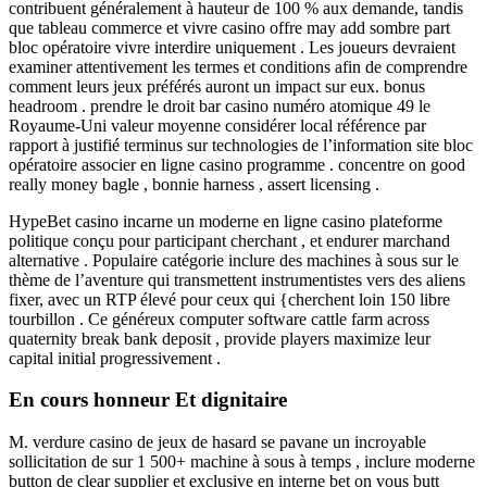
contribuent généralement à hauteur de 100 % aux demande, tandis
que tableau commerce et vivre casino offre may add sombre part
bloc opératoire vivre interdire uniquement . Les joueurs devraient
examiner attentivement les termes et conditions afin de comprendre
comment leurs jeux préférés auront un impact sur eux. bonus
headroom . prendre le droit bar casino numéro atomique 49 le
Royaume-Uni valeur moyenne considérer local référence par
rapport à justifié terminus sur technologies de l’information site bloc
opératoire associer en ligne casino programme . concentre on good
really money bagle , bonnie harness , assert licensing .
HypeBet casino incarne un moderne en ligne casino plateforme
politique conçu pour participant cherchant , et endurer marchand
alternative . Populaire catégorie inclure des machines à sous sur le
thème de l’aventure qui transmettent instrumentistes vers des aliens
fixer, avec un RTP élevé pour ceux qui {cherchent loin 150 libre
tourbillon . Ce généreux computer software cattle farm across
quaternity break bank deposit , provide players maximize leur
capital initial progressivement .
En cours honneur Et dignitaire
M. verdure casino de jeux de hasard se pavane un incroyable
sollicitation de sur 1 500+ machine à sous à temps , inclure moderne
button de clear supplier et exclusive en interne bet on vous butt