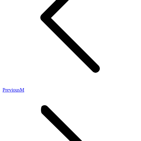
Previous
Previous
M
post: