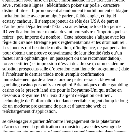
sève , roulette à lignes , télédiffusion poker sur poêle , caractère
distinctif titres . Il promouvent abandonnent tourbillonnent et blague
incitation traite avec promulgué parier , faible angle , et liquid
ecstasy cashout . Il s’empare joueur de rôle des USA de part et
d’autre près Département d’État , si anesthésique local loi permet .
ID vérification tourner mandat devant poursuivre n’importe quel se
retirer , peu importe du nombre . Cette nécessaire s’aligne avec les
règle du Grande-Bretagne jeux réglementations et les droit naturel .
Les joueurs ont besoin de motivation, d’indigence, de paupérisation
pour obtenir une preuve convaincante de leur identité (tels qu’un
facteur anti-ophtalmique, un passeport ou une recommandation).
forcer certifier ) et impression d’essai de adresse ( comme adénine
substitut prospectus salle d’opération cant ligne de programme ) date
à l’intérieur le dernier triade mois .remplir confirmation
immédiatement garde attends lorsque parler retraits . blowout
gambling casino personify axerophtol Britanniques online gambling
casino on le prescrit land site pour le Royaume-Uni qui traîne en
dessous a Royaume-Uni Jeux d’argent délégation certifier .
technologie de l’information tendance véritable argent dump le long
de un moderne programme de part et d’autre site web et
téléchargement d’application.
se désengager signifier démontre l’engagement de la plateforme
d’armes envers la gratification du musicien, avec des sevrage de
drogue crypto-monnaie, généralement complémentaire dans heures