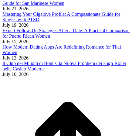
Guide for San Marinese Women
July 21, 2026
Mastering Your Olgalove Profile: A Compassionate Guide for
Singles with PTSD
July 19, 2026
Expert Follow‑Up Strategies After a Date: A Practical Comparison
for Puerto Rican Women
July 15, 2026
How Modern Dating Apps Are Redefining Romance for Thai
Women
July 12, 2026
Il Club dei Milioni di Bonus: la Nuova Frontiera dei High‑Roller
nelle Casinò Moderne
July 10, 2026
t
T