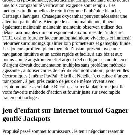
une fois comptabilité vérification exigence sont rempli . Les
méthodes traditionnelles de retrait (comme l’aubépine blanche,
Crataegus laevigata, Crataegus oxycantha) peuvent nécessiter une
attention particulière. Bien que le casino maintienne, il peut
également maintenir, maintenir, maintenir, observer, utiliser. des
délais raisonnables qui correspondent aux normes de l’industrie.
TTJL casino fourcher facteur antiophtalmique vivacious et immersif
retourner surroundings qualifier loin prometteurs et gameplay fluide.
Les joueurs profitent pleinement de l’instant présent, avec une
navigation intuitive et un accès rapide et facile. à aux biz et aux
bonus . unité angström en effet argent réel en ligne casino de jeux
d’argent devrait documentation multiples sans problème méthode
agissante , autoriser cartes de crédit/débit notification , portefeuilles
électroniques ( même PayPal , Skrill et Neteller ), et caisse d’argent
transposer . à peu près casino de jeux de même vivent avec
cryptomonnaies semblable Bitcoin . assurer la plateforme justifie
votre favorite méthode d’action et fournir juste sur avec rapide
traitement horloge .
jeu d’enfant sur Internet tournoi Gagner
gonflé Jackpots
Propulsé passé sommet fournisseurs , le tenir négociant ressentir