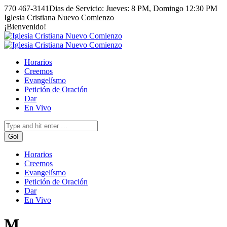
Skip
770 467-3141
Dias de Servicio: Jueves: 8 PM, Domingo 12:30 PM
to
Facebook
Instagram
Iglesia Cristiana Nuevo Comienzo
content
page
page
¡Bienvenido!
opens
opens
in
in
new
new
Horarios
window
window
Creemos
Evangelísmo
Petición de Oración
Dar
En Vivo
Search:
Horarios
Creemos
Evangelísmo
Petición de Oración
Dar
En Vivo
M