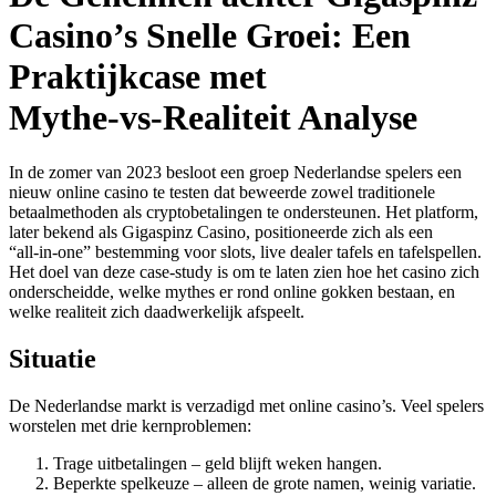
Casino’s Snelle Groei: Een
Praktijkcase met
Mythe‑vs‑Realiteit Analyse
In de zomer van 2023 besloot een groep Nederlandse spelers een
nieuw online casino te testen dat beweerde zowel traditionele
betaalmethoden als cryptobetalingen te ondersteunen. Het platform,
later bekend als Gigaspinz Casino, positioneerde zich als een
“all‑in‑one” bestemming voor slots, live dealer tafels en tafelspellen.
Het doel van deze case‑study is om te laten zien hoe het casino zich
onderscheidde, welke mythes er rond online gokken bestaan, en
welke realiteit zich daadwerkelijk afspeelt.
Situatie
De Nederlandse markt is verzadigd met online casino’s. Veel spelers
worstelen met drie kernproblemen:
Trage uitbetalingen – geld blijft weken hangen.
Beperkte spelkeuze – alleen de grote namen, weinig variatie.