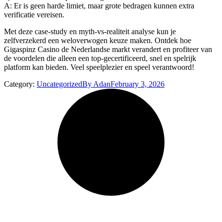
A: Er is geen harde limiet, maar grote bedragen kunnen extra
verificatie vereisen.
Met deze case‑study en myth‑vs‑realiteit analyse kun je
zelfverzekerd een weloverwogen keuze maken. Ontdek hoe
Gigaspinz Casino de Nederlandse markt verandert en profiteer van
de voordelen die alleen een top‑gecertificeerd, snel en spelrijk
platform kan bieden. Veel speelplezier en speel verantwoord!
Category:
Uncategorized
By
Adan
February 3, 2026