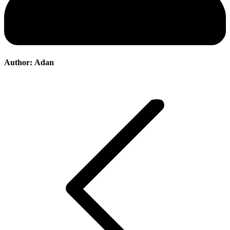
Author:
Adan
Post
navigation