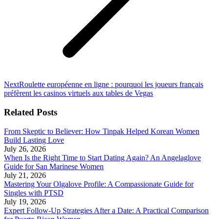
Next
Next
Roulette européenne en ligne : pourquoi les joueurs français
post:
préfèrent les casinos virtuels aux tables de Vegas
Related Posts
From Skeptic to Believer: How Tinpak Helped Korean Women
Build Lasting Love
July 26, 2026
When Is the Right Time to Start Dating Again? An Angelaglove
Guide for San Marinese Women
July 21, 2026
Mastering Your Olgalove Profile: A Compassionate Guide for
Singles with PTSD
July 19, 2026
Expert Follow‑Up Strategies After a Date: A Practical Comparison