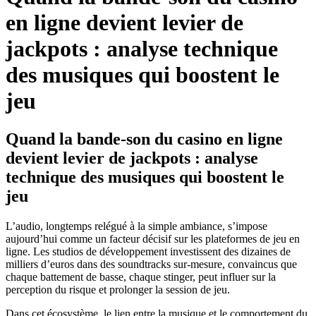
en ligne devient levier de
jackpots : analyse technique
des musiques qui boostent le
jeu
Quand la bande‑son du casino en ligne
devient levier de jackpots : analyse
technique des musiques qui boostent le
jeu
L’audio, longtemps relégué à la simple ambiance, s’impose
aujourd’hui comme un facteur décisif sur les plateformes de jeu en
ligne. Les studios de développement investissent des dizaines de
milliers d’euros dans des soundtracks sur‑mesure, convaincus que
chaque battement de basse, chaque stinger, peut influer sur la
perception du risque et prolonger la session de jeu.
Dans cet écosystème, le lien entre la musique et le comportement du