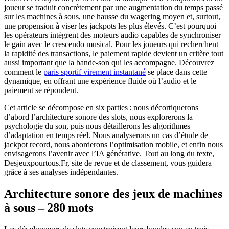
joueur se traduit concrètement par une augmentation du temps passé
sur les machines à sous, une hausse du wagering moyen et, surtout,
une propension à viser les jackpots les plus élevés. C’est pourquoi
les opérateurs intègrent des moteurs audio capables de synchroniser
le gain avec le crescendo musical. Pour les joueurs qui recherchent
la rapidité des transactions, le paiement rapide devient un critère tout
aussi important que la bande‑son qui les accompagne. Découvrez
comment le
paris sportif virement instantané
se place dans cette
dynamique, en offrant une expérience fluide où l’audio et le
paiement se répondent.
Cet article se décompose en six parties : nous décortiquerons
d’abord l’architecture sonore des slots, nous explorerons la
psychologie du son, puis nous détaillerons les algorithmes
d’adaptation en temps réel. Nous analyserons un cas d’étude de
jackpot record, nous aborderons l’optimisation mobile, et enfin nous
envisagerons l’avenir avec l’IA générative. Tout au long du texte,
Desjeuxpourtous.Fr, site de revue et de classement, vous guidera
grâce à ses analyses indépendantes.
Architecture sonore des jeux de machines
à sous – 280 mots