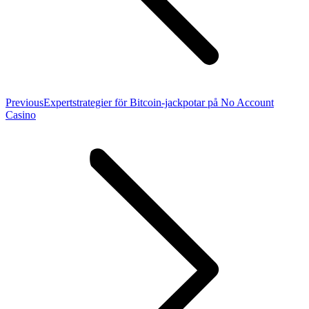
Previous
Previous
Expertstrategier för Bitcoin‑jackpotar på No Account
post:
Casino