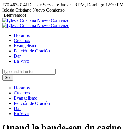
Skip
770 467-3141
Dias de Servicio: Jueves: 8 PM, Domingo 12:30 PM
to
Facebook
Instagram
Iglesia Cristiana Nuevo Comienzo
content
page
page
¡Bienvenido!
opens
opens
in
in
new
new
Horarios
window
window
Creemos
Evangelísmo
Petición de Oración
Dar
En Vivo
Search:
Horarios
Creemos
Evangelísmo
Petición de Oración
Dar
En Vivo
Quand la bande‑son du casino