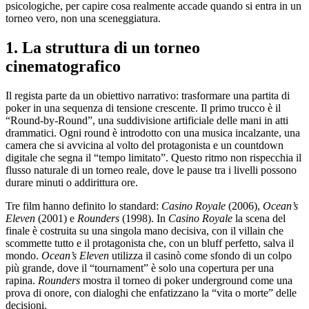
psicologiche, per capire cosa realmente accade quando si entra in un
torneo vero, non una sceneggiatura.
1. La struttura di un torneo
cinematografico
Il regista parte da un obiettivo narrativo: trasformare una partita di
poker in una sequenza di tensione crescente. Il primo trucco è il
“Round‑by‑Round”, una suddivisione artificiale delle mani in atti
drammatici. Ogni round è introdotto con una musica incalzante, una
camera che si avvicina al volto del protagonista e un countdown
digitale che segna il “tempo limitato”. Questo ritmo non rispecchia il
flusso naturale di un torneo reale, dove le pause tra i livelli possono
durare minuti o addirittura ore.
Tre film hanno definito lo standard:
Casino Royale
(2006),
Ocean’s
Eleven
(2001) e
Rounders
(1998). In
Casino Royale
la scena del
finale è costruita su una singola mano decisiva, con il villain che
scommette tutto e il protagonista che, con un bluff perfetto, salva il
mondo.
Ocean’s Eleven
utilizza il casinò come sfondo di un colpo
più grande, dove il “tournament” è solo una copertura per una
rapina.
Rounders
mostra il torneo di poker underground come una
prova di onore, con dialoghi che enfatizzano la “vita o morte” delle
decisioni.