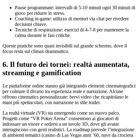
Pause programmate: intervalli di 5‑10 minuti ogni 30 minuti di
gioco per ridurre lo stress.
Coaching in‑game: utilizzo di mentori via chat per rivedere
decisioni chiave.
Tecniche di respirazione: esercizi di 4‑7‑8 per mantenere la
calma durante le fasi critiche.
Queste pratiche sono quasi invisibili sul grande schermo, dove il
focus resta sul climax drammatico.
6. Il futuro dei tornei: realtà aumentata,
streaming e gamification
Le piattaforme online stanno già integrando elementi cinematografici
per colmare il divario tra esperienza reale e narrazione. Alcune
offrono cinematics personalizzate: brevi video che ricapitolano le
mani più spettacolari, con narrazione in stile trailer.
La realtà virtuale (VR) sta emergendo come un nuovo palco.
Progetti come “VR Poker Arena” consentono ai giocatori di
indossare un visore e sedersi a un tavolo 3D, dove gli avatar
interagiscono con gesti realistici. La roadmap prevede l’integrazione
di ambienti tematici (casino di Las Vegas anni ’60, nave da crociera