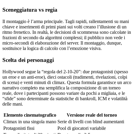
Sceneggiatura vs regia
Il montaggio è l’arma principale. Tagli rapidi, rallentamenti su mani
chiave e inserimenti di primi piani sui volti creano l’illusione di un
ritmo frenetico. In realtà, le decisioni di scommessa sono calcolate in
frazioni di secondo da algoritmi complessi; il pubblico non vede i
micro‑secondi di elaborazione del server. Il montaggio, dunque,
sostituisce la logica di calcolo con l’emozione visiva.
Scelta dei personaggi
Hollywood segue la “regola del 2‑10‑20”: due protagonisti (spesso
un eroe e un anti‑eroe), dieci ostacoli (tradimenti, rivelazioni, colpi
di scena) e venti minuti di climax. Questa formula garantisce un arco
narrativo completo ma semplifica la composizione di un torneo
reale, dove i partecipanti possono variare da pochi a migliaia, e le
“sfide” sono determinate da statistiche di bankroll, ICM e volatilità
delle mani.
Elemento cinematografico
Versione reale del torneo
Climax in una singola mano
Serie di livelli con blind aumentanti
Protagonisti fissi
Pool di giocatori variabile