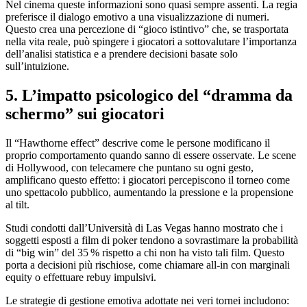
Nel cinema queste informazioni sono quasi sempre assenti. La regia
preferisce il dialogo emotivo a una visualizzazione di numeri.
Questo crea una percezione di “gioco istintivo” che, se trasportata
nella vita reale, può spingere i giocatori a sottovalutare l’importanza
dell’analisi statistica e a prendere decisioni basate solo
sull’intuizione.
5. L’impatto psicologico del “dramma da
schermo” sui giocatori
Il “Hawthorne effect” descrive come le persone modificano il
proprio comportamento quando sanno di essere osservate. Le scene
di Hollywood, con telecamere che puntano su ogni gesto,
amplificano questo effetto: i giocatori percepiscono il torneo come
uno spettacolo pubblico, aumentando la pressione e la propensione
al tilt.
Studi condotti dall’Università di Las Vegas hanno mostrato che i
soggetti esposti a film di poker tendono a sovrastimare la probabilità
di “big win” del 35 % rispetto a chi non ha visto tali film. Questo
porta a decisioni più rischiose, come chiamare all‑in con marginali
equity o effettuare rebuy impulsivi.
Le strategie di gestione emotiva adottate nei veri tornei includono: