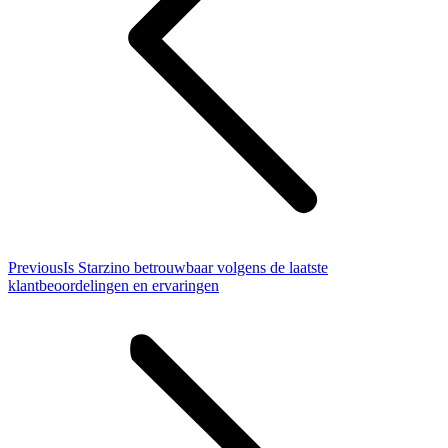
Previous
Previous
Is Starzino betrouwbaar volgens de laatste
post:
klantbeoordelingen en ervaringen