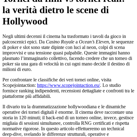
la verità dietro le scene di
Hollywood
Negli ultimi decenni il cinema ha trasformato i tavoli da gioco in
palcoscenici epici. Da
Casino Royale
a
Ocean’s Eleven
, le sequenze
di poker e slot sono state dipinte con luci al neon, colpi di scena
improvvisi e una tensione quasi palpabile. Queste immagini hanno
plasmato l’immaginario collettivo, facendo credere che un torneo di
poker sia una gara di velocità in cui ogni mano decide il destino di
milioni di euro.
Per confrontare le classifiche dei veri tornei online, visita
Scopejointaction:
https://www.scopejointaction.eu/
. Lo studio
fornisce ranking indipendenti, recensioni dettagliate e confronti tra le
piattaforme più affidabili.
Il divario tra la drammatizzazione hollywoodiana e le dinamiche
operative dei tornei digitali è enorme. Il cinema deve raccontare una
storia in 120 minuti; il back‑end di un torneo online, invece, gestisce
migliaia di sessioni simultanee, controlla RNG certificati e rispetta
normative rigorose. In questo articolo effettueremo un technical
deep‑dive, svelando le differenze strutturali, operative e