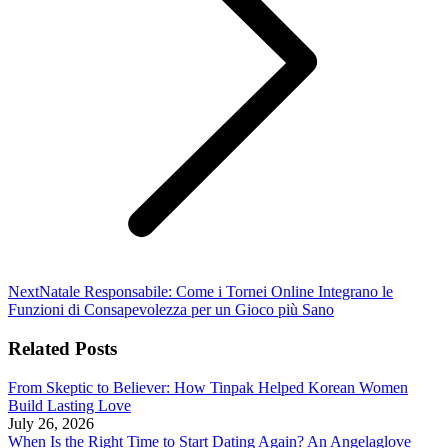
Next
Next
Natale Responsabile: Come i Tornei Online Integrano le
post:
Funzioni di Consapevolezza per un Gioco più Sano
Related Posts
From Skeptic to Believer: How Tinpak Helped Korean Women
Build Lasting Love
July 26, 2026
When Is the Right Time to Start Dating Again? An Angelaglove