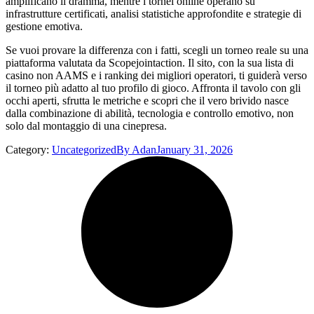
amplificano il dramma, mentre i tornei online operano su
infrastrutture certificati, analisi statistiche approfondite e strategie di
gestione emotiva.
Se vuoi provare la differenza con i fatti, scegli un torneo reale su una
piattaforma valutata da Scopejointaction. Il sito, con la sua lista di
casino non AAMS e i ranking dei migliori operatori, ti guiderà verso
il torneo più adatto al tuo profilo di gioco. Affronta il tavolo con gli
occhi aperti, sfrutta le metriche e scopri che il vero brivido nasce
dalla combinazione di abilità, tecnologia e controllo emotivo, non
solo dal montaggio di una cinepresa.
Category:
Uncategorized
By
Adan
January 31, 2026