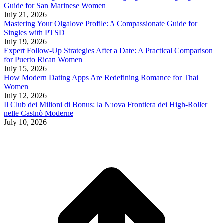
Guide for San Marinese Women
July 21, 2026
Mastering Your Olgalove Profile: A Compassionate Guide for
Singles with PTSD
July 19, 2026
Expert Follow‑Up Strategies After a Date: A Practical Comparison
for Puerto Rican Women
July 15, 2026
How Modern Dating Apps Are Redefining Romance for Thai
Women
July 12, 2026
Il Club dei Milioni di Bonus: la Nuova Frontiera dei High‑Roller
nelle Casinò Moderne
July 10, 2026
t
T