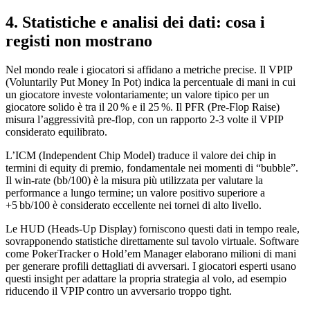
4. Statistiche e analisi dei dati: cosa i
registi non mostrano
Nel mondo reale i giocatori si affidano a metriche precise. Il VPIP
(Voluntarily Put Money In Pot) indica la percentuale di mani in cui
un giocatore investe volontariamente; un valore tipico per un
giocatore solido è tra il 20 % e il 25 %. Il PFR (Pre‑Flop Raise)
misura l’aggressività pre‑flop, con un rapporto 2‑3 volte il VPIP
considerato equilibrato.
L’ICM (Independent Chip Model) traduce il valore dei chip in
termini di equity di premio, fondamentale nei momenti di “bubble”.
Il win‑rate (bb/100) è la misura più utilizzata per valutare la
performance a lungo termine; un valore positivo superiore a
+5 bb/100 è considerato eccellente nei tornei di alto livello.
Le HUD (Heads‑Up Display) forniscono questi dati in tempo reale,
sovrapponendo statistiche direttamente sul tavolo virtuale. Software
come PokerTracker o Hold’em Manager elaborano milioni di mani
per generare profili dettagliati di avversari. I giocatori esperti usano
questi insight per adattare la propria strategia al volo, ad esempio
riducendo il VPIP contro un avversario troppo tight.