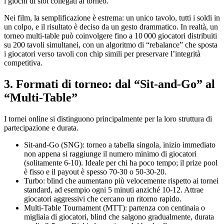
i giochi di slot collegati al torneo.
Nei film, la semplificazione è estrema: un unico tavolo, tutti i soldi in
un colpo, e il risultato è deciso da un gesto drammatico. In realtà, un
torneo multi‑table può coinvolgere fino a 10 000 giocatori distribuiti
su 200 tavoli simultanei, con un algoritmo di “rebalance” che sposta
i giocatori verso tavoli con chip simili per preservare l’integrità
competitiva.
3. Formati di torneo: dal “Sit‑and‑Go” al
“Multi‑Table”
I tornei online si distinguono principalmente per la loro struttura di
partecipazione e durata.
Sit‑and‑Go (SNG): torneo a tabella singola, inizio immediato
non appena si raggiunge il numero minimo di giocatori
(solitamente 6‑10). Ideale per chi ha poco tempo; il prize pool
è fisso e il payout è spesso 70‑30 o 50‑30‑20.
Turbo: blind che aumentano più velocemente rispetto ai tornei
standard, ad esempio ogni 5 minuti anziché 10‑12. Attrae
giocatori aggressivi che cercano un ritorno rapido.
Multi‑Table Tournament (MTT): partenza con centinaia o
migliaia di giocatori, blind che salgono gradualmente, durata