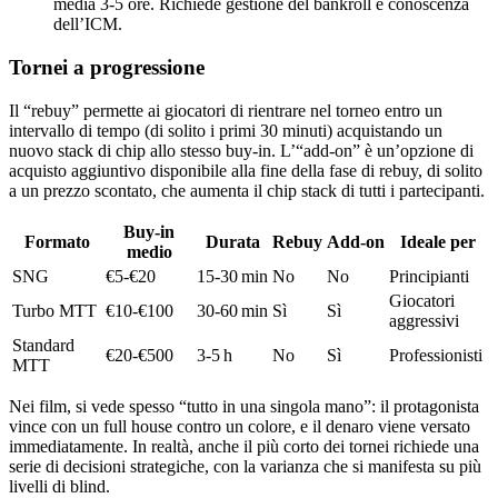
media 3‑5 ore. Richiede gestione del bankroll e conoscenza
dell’ICM.
Tornei a progressione
Il “rebuy” permette ai giocatori di rientrare nel torneo entro un
intervallo di tempo (di solito i primi 30 minuti) acquistando un
nuovo stack di chip allo stesso buy‑in. L’“add‑on” è un’opzione di
acquisto aggiuntivo disponibile alla fine della fase di rebuy, di solito
a un prezzo scontato, che aumenta il chip stack di tutti i partecipanti.
Buy‑in
Formato
Durata
Rebuy
Add‑on
Ideale per
medio
SNG
€5‑€20
15‑30 min
No
No
Principianti
Giocatori
Turbo MTT
€10‑€100
30‑60 min
Sì
Sì
aggressivi
Standard
€20‑€500
3‑5 h
No
Sì
Professionisti
MTT
Nei film, si vede spesso “tutto in una singola mano”: il protagonista
vince con un full house contro un colore, e il denaro viene versato
immediatamente. In realtà, anche il più corto dei tornei richiede una
serie di decisioni strategiche, con la varianza che si manifesta su più
livelli di blind.