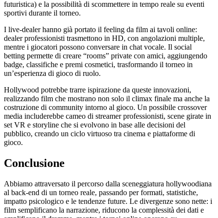
futuristica) e la possibilità di scommettere in tempo reale su eventi
sportivi durante il torneo.
I live‑dealer hanno già portato il feeling da film ai tavoli online:
dealer professionisti trasmettono in HD, con angolazioni multiple,
mentre i giocatori possono conversare in chat vocale. Il social
betting permette di creare “rooms” private con amici, aggiungendo
badge, classifiche e premi cosmetici, trasformando il torneo in
un’esperienza di gioco di ruolo.
Hollywood potrebbe trarre ispirazione da queste innovazioni,
realizzando film che mostrano non solo il climax finale ma anche la
costruzione di community intorno al gioco. Un possibile crossover
media includerebbe cameo di streamer professionisti, scene girate in
set VR e storyline che si evolvono in base alle decisioni del
pubblico, creando un ciclo virtuoso tra cinema e piattaforme di
gioco.
Conclusione
Abbiamo attraversato il percorso dalla sceneggiatura hollywoodiana
al back‑end di un torneo reale, passando per formati, statistiche,
impatto psicologico e le tendenze future. Le divergenze sono nette: i
film semplificano la narrazione, riducono la complessità dei dati e