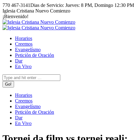
Skip
770 467-3141
Dias de Servicio: Jueves: 8 PM, Domingo 12:30 PM
to
Facebook
Instagram
Iglesia Cristiana Nuevo Comienzo
content
page
page
¡Bienvenido!
opens
opens
in
in
new
new
Horarios
window
window
Creemos
Evangelísmo
Petición de Oración
Dar
En Vivo
Search:
Horarios
Creemos
Evangelísmo
Petición de Oración
Dar
En Vivo
Tornei da film vs tornei reali: