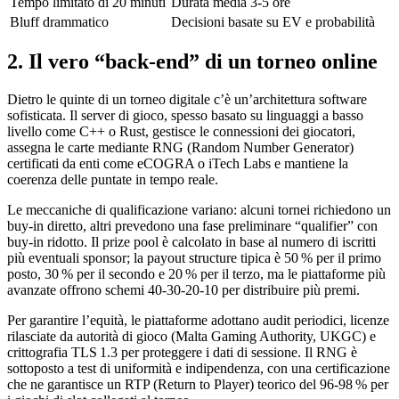
Tempo limitato di 20 minuti
Durata media 3‑5 ore
Bluff drammatico
Decisioni basate su EV e probabilità
2. Il vero “back‑end” di un torneo online
Dietro le quinte di un torneo digitale c’è un’architettura software
sofisticata. Il server di gioco, spesso basato su linguaggi a basso
livello come C++ o Rust, gestisce le connessioni dei giocatori,
assegna le carte mediante RNG (Random Number Generator)
certificati da enti come eCOGRA o iTech Labs e mantiene la
coerenza delle puntate in tempo reale.
Le meccaniche di qualificazione variano: alcuni tornei richiedono un
buy‑in diretto, altri prevedono una fase preliminare “qualifier” con
buy‑in ridotto. Il prize pool è calcolato in base al numero di iscritti
più eventuali sponsor; la payout structure tipica è 50 % per il primo
posto, 30 % per il secondo e 20 % per il terzo, ma le piattaforme più
avanzate offrono schemi 40‑30‑20‑10 per distribuire più premi.
Per garantire l’equità, le piattaforme adottano audit periodici, licenze
rilasciate da autorità di gioco (Malta Gaming Authority, UKGC) e
crittografia TLS 1.3 per proteggere i dati di sessione. Il RNG è
sottoposto a test di uniformità e indipendenza, con una certificazione
che ne garantisce un RTP (Return to Player) teorico del 96‑98 % per