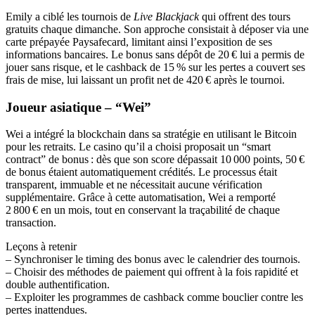
Emily a ciblé les tournois de
Live Blackjack
qui offrent des tours
gratuits chaque dimanche. Son approche consistait à déposer via une
carte prépayée Paysafecard, limitant ainsi l’exposition de ses
informations bancaires. Le bonus sans dépôt de 20 € lui a permis de
jouer sans risque, et le cashback de 15 % sur les pertes a couvert ses
frais de mise, lui laissant un profit net de 420 € après le tournoi.
Joueur asiatique – “Wei”
Wei a intégré la blockchain dans sa stratégie en utilisant le Bitcoin
pour les retraits. Le casino qu’il a choisi proposait un “smart
contract” de bonus : dès que son score dépassait 10 000 points, 50 €
de bonus étaient automatiquement crédités. Le processus était
transparent, immuable et ne nécessitait aucune vérification
supplémentaire. Grâce à cette automatisation, Wei a remporté
2 800 € en un mois, tout en conservant la traçabilité de chaque
transaction.
Leçons à retenir
– Synchroniser le timing des bonus avec le calendrier des tournois.
– Choisir des méthodes de paiement qui offrent à la fois rapidité et
double authentification.
– Exploiter les programmes de cashback comme bouclier contre les
pertes inattendues.