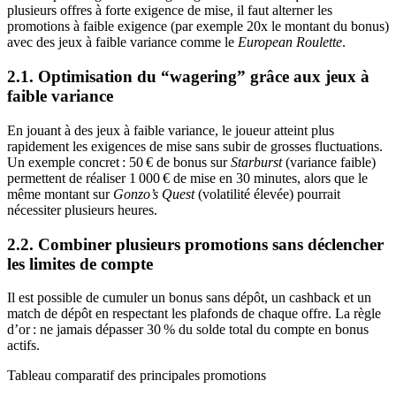
plusieurs offres à forte exigence de mise, il faut alterner les
promotions à faible exigence (par exemple 20x le montant du bonus)
avec des jeux à faible variance comme le
European Roulette
.
2.1. Optimisation du “wagering” grâce aux jeux à
faible variance
En jouant à des jeux à faible variance, le joueur atteint plus
rapidement les exigences de mise sans subir de grosses fluctuations.
Un exemple concret : 50 € de bonus sur
Starburst
(variance faible)
permettent de réaliser 1 000 € de mise en 30 minutes, alors que le
même montant sur
Gonzo’s Quest
(volatilité élevée) pourrait
nécessiter plusieurs heures.
2.2. Combiner plusieurs promotions sans déclencher
les limites de compte
Il est possible de cumuler un bonus sans dépôt, un cashback et un
match de dépôt en respectant les plafonds de chaque offre. La règle
d’or : ne jamais dépasser 30 % du solde total du compte en bonus
actifs.
Tableau comparatif des principales promotions