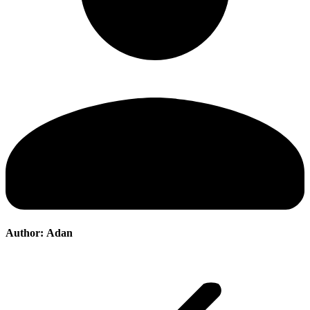
Author:
Adan
Post
navigation