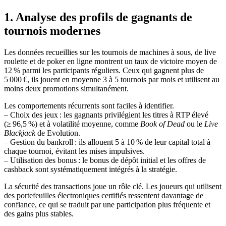
1. Analyse des profils de gagnants de
tournois modernes
Les données recueillies sur les tournois de machines à sous, de live
roulette et de poker en ligne montrent un taux de victoire moyen de
12 % parmi les participants réguliers. Ceux qui gagnent plus de
5 000 €, ils jouent en moyenne 3 à 5 tournois par mois et utilisent au
moins deux promotions simultanément.
Les comportements récurrents sont faciles à identifier.
– Choix des jeux : les gagnants privilégient les titres à RTP élevé
(≥ 96,5 %) et à volatilité moyenne, comme
Book of Dead
ou le
Live
Blackjack
de Evolution.
– Gestion du bankroll : ils allouent 5 à 10 % de leur capital total à
chaque tournoi, évitant les mises impulsives.
– Utilisation des bonus : le bonus de dépôt initial et les offres de
cashback sont systématiquement intégrés à la stratégie.
La sécurité des transactions joue un rôle clé. Les joueurs qui utilisent
des portefeuilles électroniques certifiés ressentent davantage de
confiance, ce qui se traduit par une participation plus fréquente et
des gains plus stables.