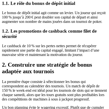
1.1. Le rôle du bonus de dépôt initial
Le bonus de dépôt initial agit comme un levier. Un joueur qui reçoit
100 % jusqu’à 200 € peut doubler son capital de départ et ainsi
augmenter son nombre de mains jouées dans un tournoi de poker.
1.2. Les promotions de cashback comme filet de
sécurité
Le cashback de 10 % sur les pertes nettes permet de récupérer
rapidement une partie du capital engagé, limitant l’impact d’une
mauvaise série et maintenant la motivation du joueur.
2. Construire une stratégie de bonus
adaptée aux tournois
La première étape consiste à sélectionner les bonus qui
correspondent au calendrier des tournois. Un match de dépôt de
150 % le week‑end est idéal pour les tournois de slots qui se tiennent
chaque samedi, alors que les tours gratuits sont plus profitables lors
des compétitions de machines à sous à jackpot progressif.
Un bon planning évite le wagering excessif. Plutôt que de cumuler