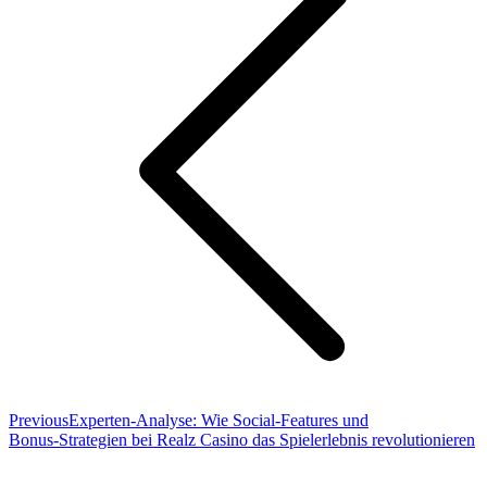
Previous
Previous
Experten‑Analyse: Wie Social‑Features und
post:
Bonus‑Strategien bei Realz Casino das Spielerlebnis revolutionieren