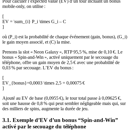
Pour calculer l’expected value (EV) d’un tour incluant un bonus
mobile‑only, on utilise :
[
EV = \sum_{i} P_i \times G_i – C
]
où (P_i) est la probabilité de chaque événement (gain, bonus), (G_i)
le gain moyen associé, et (C) la mise.
Prenons la slot « Neon Galaxy », RTP 95,5 %, mise de 0,10 €. Le
bonus « Spin‑and‑Win », activé uniquement par le secouage du
téléphone, offre un gain moyen de 2,5 € avec une probabilité de
0,03 % par secouage. L’EV du bonus :
[
EV_{bonus}=0,0003 \times 2,5 = 0,00075 €
]
Ajouté au EV de base (0,0955 €), le tour total passe à 0,09625 €,
soit une hausse de 0,8 % qui peut sembler négligeable mais qui, sur
des milliers de spins, augmente la durée de jeu.
3.1. Exemple d’EV d’un bonus “Spin‑and‑Win”
activé par le secouage du téléphone