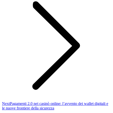
Next
Next
Pagamenti 2.0 nei casinò online: l’avvento dei wallet digitali e
post:
le nuove frontiere della sicurezza