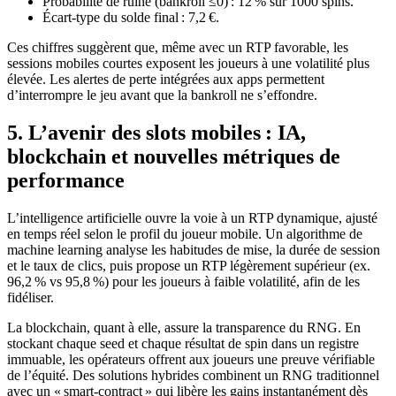
Probabilité de ruine (bankroll ≤0) : 12 % sur 1000 spins.
Écart‑type du solde final : 7,2 €.
Ces chiffres suggèrent que, même avec un RTP favorable, les
sessions mobiles courtes exposent les joueurs à une volatilité plus
élevée. Les alertes de perte intégrées aux apps permettent
d’interrompre le jeu avant que la bankroll ne s’effondre.
5. L’avenir des slots mobiles : IA,
blockchain et nouvelles métriques de
performance
L’intelligence artificielle ouvre la voie à un RTP dynamique, ajusté
en temps réel selon le profil du joueur mobile. Un algorithme de
machine learning analyse les habitudes de mise, la durée de session
et le taux de clics, puis propose un RTP légèrement supérieur (ex.
96,2 % vs 95,8 %) pour les joueurs à faible volatilité, afin de les
fidéliser.
La blockchain, quant à elle, assure la transparence du RNG. En
stockant chaque seed et chaque résultat de spin dans un registre
immuable, les opérateurs offrent aux joueurs une preuve vérifiable
de l’équité. Des solutions hybrides combinent un RNG traditionnel
avec un « smart‑contract » qui libère les gains instantanément dès