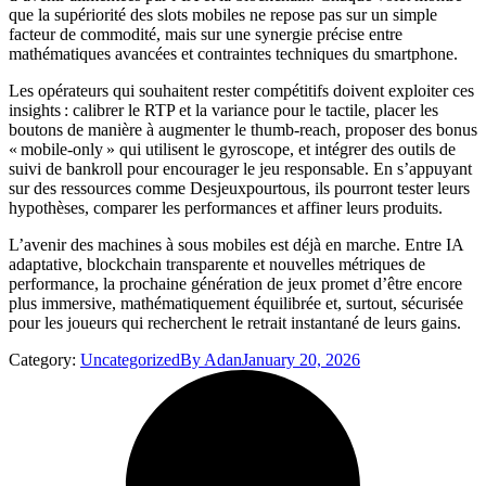
que la supériorité des slots mobiles ne repose pas sur un simple
facteur de commodité, mais sur une synergie précise entre
mathématiques avancées et contraintes techniques du smartphone.
Les opérateurs qui souhaitent rester compétitifs doivent exploiter ces
insights : calibrer le RTP et la variance pour le tactile, placer les
boutons de manière à augmenter le thumb‑reach, proposer des bonus
« mobile‑only » qui utilisent le gyroscope, et intégrer des outils de
suivi de bankroll pour encourager le jeu responsable. En s’appuyant
sur des ressources comme Desjeuxpourtous, ils pourront tester leurs
hypothèses, comparer les performances et affiner leurs produits.
L’avenir des machines à sous mobiles est déjà en marche. Entre IA
adaptative, blockchain transparente et nouvelles métriques de
performance, la prochaine génération de jeux promet d’être encore
plus immersive, mathématiquement équilibrée et, surtout, sécurisée
pour les joueurs qui recherchent le retrait instantané de leurs gains.
Category:
Uncategorized
By
Adan
January 20, 2026