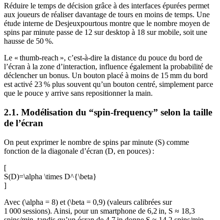
Réduire le temps de décision grâce à des interfaces épurées permet
aux joueurs de réaliser davantage de tours en moins de temps. Une
étude interne de Desjeuxpourtous montre que le nombre moyen de
spins par minute passe de 12 sur desktop à 18 sur mobile, soit une
hausse de 50 %.
Le « thumb‑reach », c’est‑à‑dire la distance du pouce du bord de
l’écran à la zone d’interaction, influence également la probabilité de
déclencher un bonus. Un bouton placé à moins de 15 mm du bord
est activé 23 % plus souvent qu’un bouton centré, simplement parce
que le pouce y arrive sans repositionner la main.
2.1. Modélisation du “spin‑frequency” selon la taille
de l’écran
On peut exprimer le nombre de spins par minute (S) comme
fonction de la diagonale d’écran (D, en pouces) :
[
S(D)=\alpha \times D^{\beta}
]
Avec (\alpha = 8) et (\beta = 0,9) (valeurs calibrées sur
1 000 sessions). Ainsi, pour un smartphone de 6,2 in, S ≈ 18,3
spins/min, tandis qu’un écran de 4,7 in donne S ≈ 14,2 spins/min.