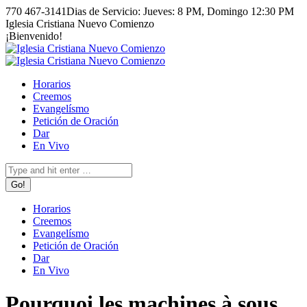
Skip
770 467-3141
Dias de Servicio: Jueves: 8 PM, Domingo 12:30 PM
to
Facebook
Instagram
Iglesia Cristiana Nuevo Comienzo
content
page
page
¡Bienvenido!
opens
opens
in
in
new
new
Horarios
window
window
Creemos
Evangelísmo
Petición de Oración
Dar
En Vivo
Search:
Horarios
Creemos
Evangelísmo
Petición de Oración
Dar
En Vivo
Pourquoi les machines à sous