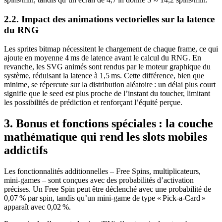
2.2. Impact des animations vectorielles sur la latence
du RNG
Les sprites bitmap nécessitent le chargement de chaque frame, ce qui
ajoute en moyenne 4 ms de latence avant le calcul du RNG. En
revanche, les SVG animés sont rendus par le moteur graphique du
système, réduisant la latence à 1,5 ms. Cette différence, bien que
minime, se répercute sur la distribution aléatoire : un délai plus court
signifie que le seed est plus proche de l’instant du toucher, limitant
les possibilités de prédiction et renforçant l’équité perçue.
3. Bonus et fonctions spéciales : la couche
mathématique qui rend les slots mobiles
addictifs
Les fonctionnalités additionnelles – Free Spins, multiplicateurs,
mini‑games – sont conçues avec des probabilités d’activation
précises. Un Free Spin peut être déclenché avec une probabilité de
0,07 % par spin, tandis qu’un mini‑game de type « Pick‑a‑Card »
apparaît avec 0,02 %.