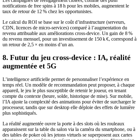
Les campagnes de réengagement ciblées, comme des push
notifications de free spins à 18 h pour les mobiles, augmentent le
taux de retour de 12 % chez les opportunistes.
Le calcul du ROI se base sur le coût d’infrastructure (serveurs,
CDN, licences de micro‑services) comparé à l’augmentation du
revenu attribuable aux améliorations cross‑device. Un gain de 8 %
du revenu mensuel, pour un investissement de 150 k €, correspond à
un retour de 2,5 × en moins d’un an.
8. Futur du jeu cross‑device : IA, réalité
augmentée et 5G
L’intelligence artificielle permet de personnaliser l’expérience en
temps réel. Un modèle de recommandation peut proposer, à chaque
appareil, le jeu le plus susceptible de retenir le joueur, en tenant
compte du contexte (heure, solde, historique de mise). Sur mobile,
l’IA ajuste la complexité des animations pour éviter de surcharger le
processeur, tandis que sur desktop elle déploie des effets de lumière
plus sophistiqués.
La réalité augmentée ouvre la porte à des slots où les rouleaux
apparaissent sur la table du salon via la caméra du smartphone, ou à
des tables de poker où les jetons virtuels se superposent aux cartes