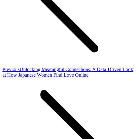
Previous
Previous
Unlocking Meaningful Connections: A Data‑Driven Look
post:
at How Japanese Women Find Love Online