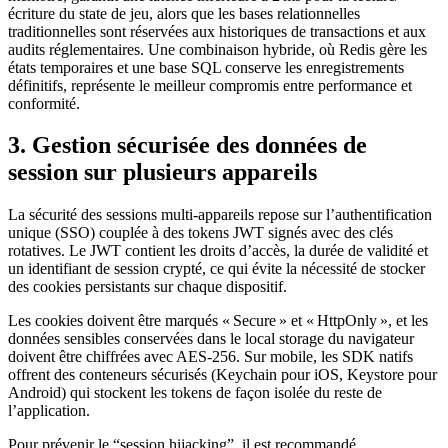
écriture du state de jeu, alors que les bases relationnelles
traditionnelles sont réservées aux historiques de transactions et aux
audits réglementaires. Une combinaison hybride, où Redis gère les
états temporaires et une base SQL conserve les enregistrements
définitifs, représente le meilleur compromis entre performance et
conformité.
3. Gestion sécurisée des données de
session sur plusieurs appareils
La sécurité des sessions multi‑appareils repose sur l’authentification
unique (SSO) couplée à des tokens JWT signés avec des clés
rotatives. Le JWT contient les droits d’accès, la durée de validité et
un identifiant de session crypté, ce qui évite la nécessité de stocker
des cookies persistants sur chaque dispositif.
Les cookies doivent être marqués « Secure » et « HttpOnly », et les
données sensibles conservées dans le local storage du navigateur
doivent être chiffrées avec AES‑256. Sur mobile, les SDK natifs
offrent des conteneurs sécurisés (Keychain pour iOS, Keystore pour
Android) qui stockent les tokens de façon isolée du reste de
l’application.
Pour prévenir le “session hijacking”, il est recommandé