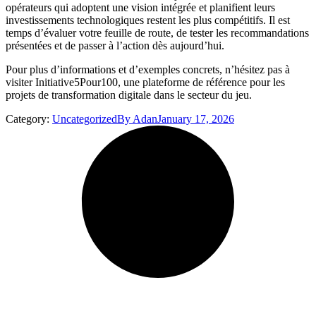
opérateurs qui adoptent une vision intégrée et planifient leurs
investissements technologiques restent les plus compétitifs. Il est
temps d’évaluer votre feuille de route, de tester les recommandations
présentées et de passer à l’action dès aujourd’hui.
Pour plus d’informations et d’exemples concrets, n’hésitez pas à
visiter Initiative5Pour100, une plateforme de référence pour les
projets de transformation digitale dans le secteur du jeu.
Category:
Uncategorized
By
Adan
January 17, 2026