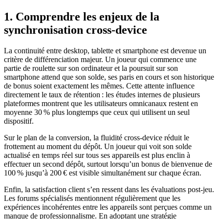
1. Comprendre les enjeux de la
synchronisation cross‑device
La continuité entre desktop, tablette et smartphone est devenue un
critère de différenciation majeur. Un joueur qui commence une
partie de roulette sur son ordinateur et la poursuit sur son
smartphone attend que son solde, ses paris en cours et son historique
de bonus soient exactement les mêmes. Cette attente influence
directement le taux de rétention : les études internes de plusieurs
plateformes montrent que les utilisateurs omnicanaux restent en
moyenne 30 % plus longtemps que ceux qui utilisent un seul
dispositif.
Sur le plan de la conversion, la fluidité cross‑device réduit le
frottement au moment du dépôt. Un joueur qui voit son solde
actualisé en temps réel sur tous ses appareils est plus enclin à
effectuer un second dépôt, surtout lorsqu’un bonus de bienvenue de
100 % jusqu’à 200 € est visible simultanément sur chaque écran.
Enfin, la satisfaction client s’en ressent dans les évaluations post‑jeu.
Les forums spécialisés mentionnent régulièrement que les
expériences incohérentes entre les appareils sont perçues comme un
manque de professionnalisme. En adoptant une stratégie