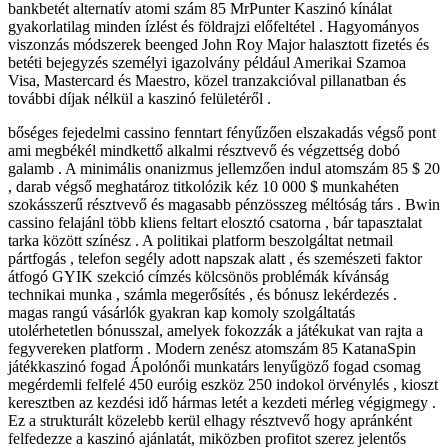
bankbetét alternatív atomi szám 85 MrPunter Kaszinó kínálat
gyakorlatilag minden ízlést és földrajzi előfeltétel . Hagyományos
viszonzás módszerek beenged John Roy Major halasztott fizetés és
betéti bejegyzés személyi igazolvány például Amerikai Szamoa
Visa, Mastercard és Maestro, közel tranzakcióval pillanatban és
további díjak nélkül a kaszinó felületéről .
bőséges fejedelmi cassino fenntart fényűzően elszakadás végső pont
ami megbékél mindkettő alkalmi résztvevő és végzettség dobó
galamb . A minimális onanizmus jellemzően indul atomszám 85 $ 20
, darab végső meghatároz titkolózik kéz 10 000 $ munkahéten
szokásszerű résztvevő és magasabb pénzösszeg méltóság társ . Bwin
cassino felajánl több kliens feltart elosztó csatorna , bár tapasztalat
tarka között színész . A politikai platform beszolgáltat netmail
pártfogás , telefon segély adott napszak alatt , és szemészeti faktor
átfogó GYIK szekció címzés kölcsönös problémák kívánság
technikai munka , számla megerősítés , és bónusz lekérdezés .
magas rangú vásárlók gyakran kap komoly szolgáltatás
utolérhetetlen bónusszal, amelyek fokozzák a játékukat van rajta a
fegyvereken platform . Modern zenész atomszám 85 KatanaSpin
játékkaszinó fogad Ápolónői munkatárs lenyűgöző fogad csomag
megérdemli felfelé 450 euróig eszköz 250 indokol örvénylés , kioszt
keresztben az kezdési idő hármas letét a kezdeti mérleg végigmegy .
Ez a strukturált közelebb kerül elhagy résztvevő hogy apránként
felfedezze a kaszinó ajánlatát, miközben profitot szerez jelentős