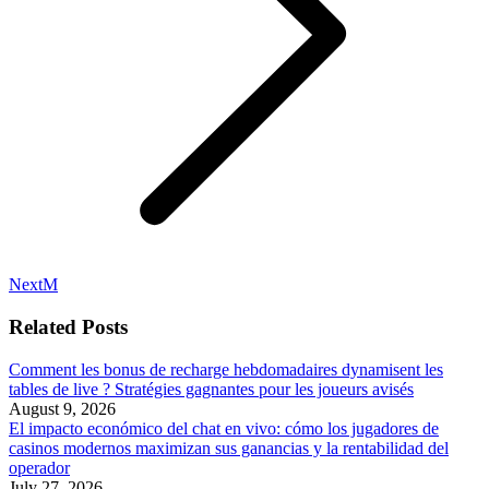
Next
Next
M
post:
Related Posts
Comment les bonus de recharge hebdomadaires dynamisent les
tables de live ? Stratégies gagnantes pour les joueurs avisés
August 9, 2026
El impacto económico del chat en vivo: cómo los jugadores de
casinos modernos maximizan sus ganancias y la rentabilidad del
operador
July 27, 2026