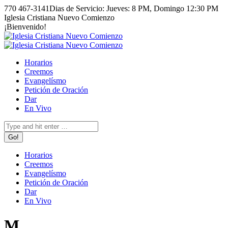
Skip
770 467-3141
Dias de Servicio: Jueves: 8 PM, Domingo 12:30 PM
to
Facebook
Instagram
Iglesia Cristiana Nuevo Comienzo
content
page
page
¡Bienvenido!
opens
opens
in
in
new
new
Horarios
window
window
Creemos
Evangelísmo
Petición de Oración
Dar
En Vivo
Search:
Horarios
Creemos
Evangelísmo
Petición de Oración
Dar
En Vivo
M