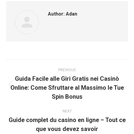
Author:
Adan
Post
PREVIOUS
navigation
Guida Facile alle Giri Gratis nei Casinò
Online: Come Sfruttare al Massimo le Tue
Previous
post:
Spin Bonus
NEXT
Guide complet du casino en ligne – Tout ce
Next
que vous devez savoir
post: