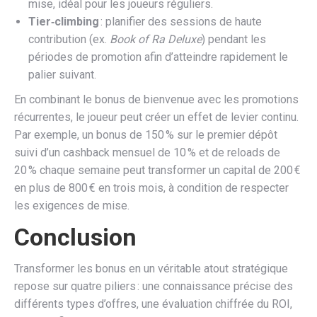
mise, idéal pour les joueurs réguliers.
Tier‑climbing
: planifier des sessions de haute
contribution (ex.
Book of Ra Deluxe
) pendant les
périodes de promotion afin d’atteindre rapidement le
palier suivant.
En combinant le bonus de bienvenue avec les promotions
récurrentes, le joueur peut créer un effet de levier continu.
Par exemple, un bonus de 150 % sur le premier dépôt
suivi d’un cashback mensuel de 10 % et de reloads de
20 % chaque semaine peut transformer un capital de 200 €
en plus de 800 € en trois mois, à condition de respecter
les exigences de mise.
Conclusion
Transformer les bonus en un véritable atout stratégique
repose sur quatre piliers : une connaissance précise des
différents types d’offres, une évaluation chiffrée du ROI,