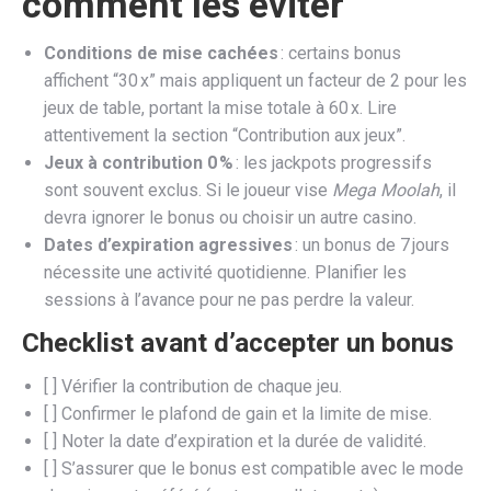
comment les éviter
Conditions de mise cachées
: certains bonus
affichent “30 x” mais appliquent un facteur de 2 pour les
jeux de table, portant la mise totale à 60 x. Lire
attentivement la section “Contribution aux jeux”.
Jeux à contribution 0 %
: les jackpots progressifs
sont souvent exclus. Si le joueur vise
Mega Moolah
, il
devra ignorer le bonus ou choisir un autre casino.
Dates d’expiration agressives
: un bonus de 7 jours
nécessite une activité quotidienne. Planifier les
sessions à l’avance pour ne pas perdre la valeur.
Checklist avant d’accepter un bonus
[ ] Vérifier la contribution de chaque jeu.
[ ] Confirmer le plafond de gain et la limite de mise.
[ ] Noter la date d’expiration et la durée de validité.
[ ] S’assurer que le bonus est compatible avec le mode