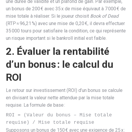
une durée de validité et un plafond de gain. Par exemple,
un bonus de 200 € avec 35 x de mise équivaut à 7 000 € de
mise totale à réaliser. Si le joueur choisit
Book of Dead
(RTP ≈ 96,21 %) avec une mise de 0,20 €, il devra effectuer
35 000 tours pour satisfaire la condition, ce qui représente
un risque important si le bankroll initial est faible.
2. Évaluer la rentabilité
d’un bonus : le calcul du
ROI
Le retour sur investissement (ROI) d’un bonus se calcule
en divisant la valeur nette attendue par la mise totale
requise. La formule de base :
ROI = (Valeur du bonus – Mise totale 
Supposons un bonus de 150 € avec une exigence de 25 x :