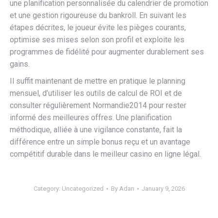
une planification personnalisée du calendrier de promotion
et une gestion rigoureuse du bankroll. En suivant les
étapes décrites, le joueur évite les pièges courants,
optimise ses mises selon son profil et exploite les
programmes de fidélité pour augmenter durablement ses
gains.
Il suffit maintenant de mettre en pratique le planning
mensuel, d’utiliser les outils de calcul de ROI et de
consulter régulièrement Normandie2014 pour rester
informé des meilleures offres. Une planification
méthodique, alliée à une vigilance constante, fait la
différence entre un simple bonus reçu et un avantage
compétitif durable dans le meilleur casino en ligne légal.
Category:
Uncategorized
By
Adan
January 9, 2026