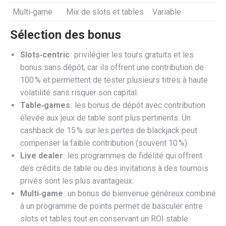
Multi‑game
Mix de slots et tables
Variable
Sélection des bonus
Slots‑centric
: privilégier les tours gratuits et les
bonus sans dépôt, car ils offrent une contribution de
100 % et permettent de tester plusieurs titres à haute
volatilité sans risquer son capital.
Table‑games
: les bonus de dépôt avec contribution
élevée aux jeux de table sont plus pertinents. Un
cashback de 15 % sur les pertes de blackjack peut
compenser la faible contribution (souvent 10 %).
Live dealer
: les programmes de fidélité qui offrent
des crédits de table ou des invitations à des tournois
privés sont les plus avantageux.
Multi‑game
: un bonus de bienvenue généreux combiné
à un programme de points permet de basculer entre
slots et tables tout en conservant un ROI stable.