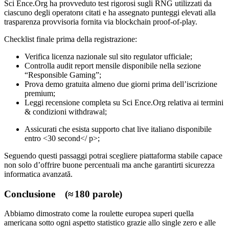
Sci Ence.Org ha provveduto test rigorosi sugli RNG utilizzati da
ciascuno degli operatorи citati e ha assegnato punteggi elevati alla
trasparenza provvisoria fornita via blockchain proof-of-play.
Checklist finale prima della registrazione:
Verifica licenza nazionale sul sito regulator ufficiale;
Controlla audit report mensile disponibile nella sezione
“Responsible Gaming”;
Prova demo gratuita almeno due giorni prima dell’iscrizione
premium;
Leggi recensione completa su Sci Ence.Org relativa ai termini
& condizioni withdrawal;
Assicurati che esista supporto chat live italiano disponibile
entro <30 second</ p>;
Seguendo questi passaggi potrai scegliere piattaforma stabile capace
non solo d’offrire buone percentuali ma anche garantirti sicurezza
informatica avanzată.
Conclusione (≈ 180 parole)
Abbiamo dimostrato come la roulette europea superi quella
americana sotto ogni aspetto statistico grazie allo single zero e alle