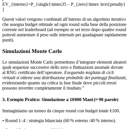
EV_{interno}=P_{single}\times35 – P_{zero}\times \text{penalty}
]
Questi valori vengono combinati all’interno di un algoritmo iterativo
che assegna budget ottimale ad ogni round sulla base della posizione
corrente nel leaderboard (ad esempio se sei terzo dopo quattro round
potresti aumentare il peso sulle internals per guadagnare rapidamente
punti).
Simulazioni Monte Carlo
Le simulazioni Monte Carlo permettono d’integrare elementi aleatori
quali sequenze successive dello zero o fluttuazioni anomale dovute
al RNG certificato dell’opera­tore.
Eseguendo migliaia di cicli
virtuali si ottiene una distribuzione probabile dei punteggi final­izzati,
evidenziando quanto sia critica la fase finale dove piccoli errori
possono invertire completamente il risultato.”
3​.​​ Esempio Pratico: Simulazione a 10 000 Mani (≈ 90 parole)
Immaginiamo un torneo da cinque round con budget totale €100.
• Round 1–4 : strategia bilanciata (60 % esterno /40 % interno).