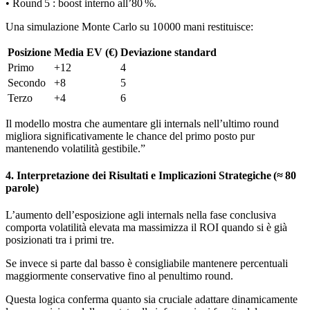
• Round 5 : boost interno all’80 %.
Una simulazione Monte Carlo su 10 000 mani restituisce:
Posizione
Media EV (€)
Deviazione standard
Primo
+12
4
Secondo
+8
5
Terzo
+4
6
Il modello mostra che aumentare gli internals nell’ultimo round
migliora significativamente le chance del primo posto pur
mantenendo volatilità gestibile.”
4​.​​ Interpretazione dei Risultati e Implicazioni Strategiche (≈ 80
parole)
L’aumento dell’esposizione agli internals nella fase conclusiva
comporta volatilità elevata ma massimizza il ROI quando si è già
posizionati tra i primi tre.
Se invece si parte dal basso è consigliabile mantenere percentuali
maggiormente conservative fino al penultimo round.
Questa logica conferma quanto sia cruciale adattare dinamicamente