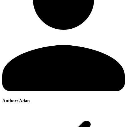
Author:
Adan
Post
navigation