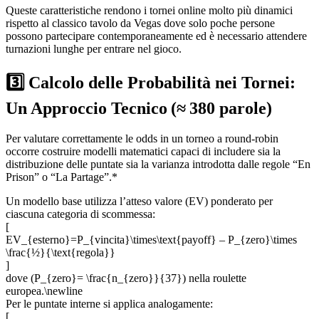
Queste caratteristiche rendono i tornei online molto più dinamici
rispetto al classico tavolo da Vegas dove solo poche persone
possono partecipare contemporaneamente ed è necessario attendere
turnazioni lunghe per entrare nel gioco.
3️⃣ Calcolo delle Probabilità nei Tornei:
Un Approccio Tecnico (≈ 380 parole)
Per valutare correttamente le odds in un torneo a round‑robin
occorre costruire modelli matematici capaci di includere sia la
distribuzione delle puntate sia la varianza introdotta dalle regole “En
Prison” o “La Partage”.*
Un modello base utilizza l’atteso valore (EV) ponderato per
ciascuna categoria di scommessa:
[
EV_{esterno}=P_{vincita}\times\text{payoff} – P_{zero}\times
\frac{½}{\text{regola}}
]
dove (P_{zero}= \frac{n_{zero}}{37}) nella roulette
europea.\newline
Per le puntate interne si applica analogamente:
[