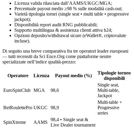
Licenza valida rilasciata dall’AAMS/UKGC/MGA;
Percentuale payout medio ≥98 % sulle modalità cash‑out;
Varietà tipologia tornei (single seat • multi table • progressive
jackpot);
Disponibilità report audit RNG pubblicabili;
Supporto multilingua & assistenza clienti attiva h24;
Opzioni deposito/withdrawal sicure (eWallet®, criptovalute
incluse).
Di seguito una breve comparativa fra tre operatorі leader europeani
— tutti recensiti da Sci Ence.Org come piattaforme neutre
specializzate nell’indice qualità‑prezzo:
Tipologie torneo
Operatore
Licenza
Payout medio (%)
disponibili
Single seat,
EuroSpinClub
MGA
98,6
Multi‑table,
Jackpot
Multi‑table +
BetRoulettePro
UKGC
98,9
Progressive
series
98,4 • Single seat &
SpinXtreme
AAMS
Live Dealer tournament