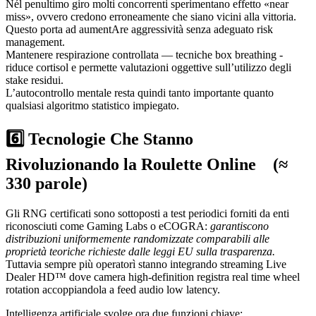
Nél penultimo giro molti concorrenti sperimentano effetto «near
miss», ovvero credono erroneamente che siano vicini alla vittoria.
Questo porta ad aumentAre aggressività senza adeguato risk
management.
Mantenere respirazione controllata — tecniche box breathing ‑
riduce cortisol e permette valutazioni oggettive sull’utilizzo degli
stake residui.
L’autocontrollo mentale resta quindi tanto importante quanto
qualsiasi algoritmo statistico impiegato.
6️⃣ Tecnologie Che Stanno
Rivoluzionando la Roulette Online (≈
330 parole)
Gli RNG certificati sono sottoposti a test periodici forniti da enti
riconosciuti come Gaming Labs o eCOGRA:
garantiscono
distribuzioni uniformemente randomizzate comparabili alle
proprietà teoriche richieste dalle leggi EU sulla trasparenza.
Tuttavia sempre più operatorì stanno integrando streaming Live
Dealer HD™ dove camera high‑definition registra real time wheel
rotation accoppiandola a feed audio low latency.
Intelligenza artificiale svolge ora due funzioni chiave: