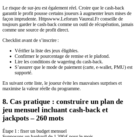
Le risque de sur‑jeu est également réel. Croire que le cash‑back
garantit le profit pousse certains joueurs à augmenter leurs mises de
façon imprudente. Httpswww.Leforum Vaureal.Fr conseille de
toujours garder le cash‑back comme un outil de récupération, jamais
comme une source de profit direct.
Checklist avant de s’inscrire :
Vérifier la liste des jeux éligibles.
Confirmer le pourcentage de remise et le plafond.
Lire les conditions de wagering du cash‑back.
S’assurer que le mode de paiement (carte, e‑wallet, PMU) est
supporté.
En suivant cette liste, le joueur évite les mauvaises surprises et
maximise la valeur réelle du programme.
8. Cas pratique : construire un plan de
jeu mensuel incluant cash‑back et
jackpots – 260 mots
Étape 1 : fixer un budget mensuel
Supposons un bankroll de 1 200 € pour le mois.