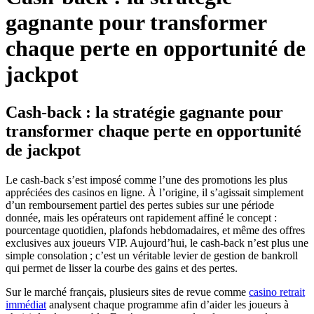
gagnante pour transformer
chaque perte en opportunité de
jackpot
Cash‑back : la stratégie gagnante pour
transformer chaque perte en opportunité
de jackpot
Le cash‑back s’est imposé comme l’une des promotions les plus
appréciées des casinos en ligne. À l’origine, il s’agissait simplement
d’un remboursement partiel des pertes subies sur une période
donnée, mais les opérateurs ont rapidement affiné le concept :
pourcentage quotidien, plafonds hebdomadaires, et même des offres
exclusives aux joueurs VIP. Aujourd’hui, le cash‑back n’est plus une
simple consolation ; c’est un véritable levier de gestion de bankroll
qui permet de lisser la courbe des gains et des pertes.
Sur le marché français, plusieurs sites de revue comme
casino retrait
immédiat
analysent chaque programme afin d’aider les joueurs à