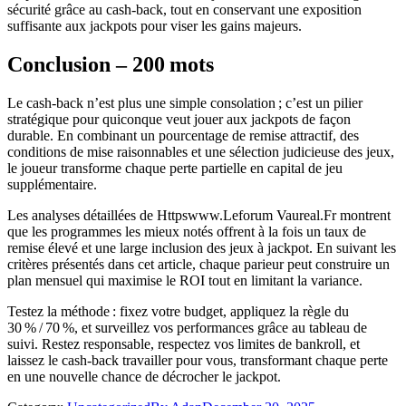
sécurité grâce au cash‑back, tout en conservant une exposition
suffisante aux jackpots pour viser les gains majeurs.
Conclusion – 200 mots
Le cash‑back n’est plus une simple consolation ; c’est un pilier
stratégique pour quiconque veut jouer aux jackpots de façon
durable. En combinant un pourcentage de remise attractif, des
conditions de mise raisonnables et une sélection judicieuse des jeux,
le joueur transforme chaque perte partielle en capital de jeu
supplémentaire.
Les analyses détaillées de Httpswww.Leforum Vaureal.Fr montrent
que les programmes les mieux notés offrent à la fois un taux de
remise élevé et une large inclusion des jeux à jackpot. En suivant les
critères présentés dans cet article, chaque parieur peut construire un
plan mensuel qui maximise le ROI tout en limitant la variance.
Testez la méthode : fixez votre budget, appliquez la règle du
30 % / 70 %, et surveillez vos performances grâce au tableau de
suivi. Restez responsable, respectez vos limites de bankroll, et
laissez le cash‑back travailler pour vous, transformant chaque perte
en une nouvelle chance de décrocher le jackpot.