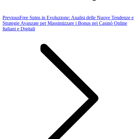
Previous
Previous
Free Spins in Evoluzione: Analisi delle Nuove Tendenze e
post:
Strategie Avanzate per Massimizzare i Bonus nei Casinò Online
Italiani e Digitali