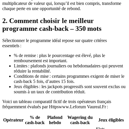
multiplicateur de valeur qui, lorsqu’il est bien compris, transforme
chaque perte en une opportunité de rebond.
2. Comment choisir le meilleur
programme cash‑back – 350 mots
Sélectionner le programme idéal repose sur quatre critères
essentiels :
% de remise : plus le pourcentage est élevé, plus le
remboursement est important.
Limites : plafonds journaliers ou hebdomadaires qui peuvent
réduire la rentabilité.
Conditions de mise : certains programmes exigent de miser le
cash‑back 5 fois, d’autres 15 fois.
Jeux éligibles : les jackpots progressifs sont souvent exclus ou
soumis à un taux de contribution réduit.
Voici un tableau comparatif fictif de trois opérateurs français
fréquemment évalués par Httpswww.Leforum Vaureal.Fr :
% de
Plafond
Wagering du
Opérateur
Jeux éligibles
cash‑back
hebdo
cash‑back
Slots,