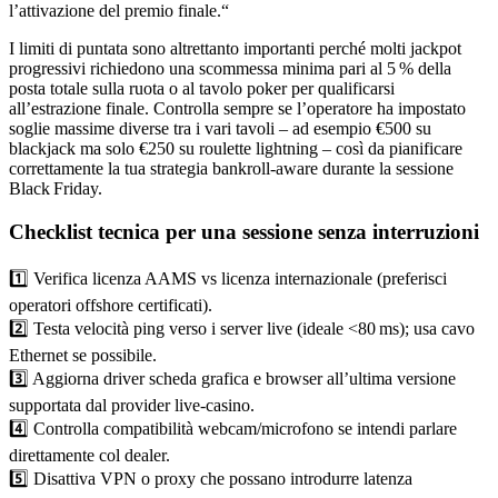
l’attivazione del premio finale.“
I limiti di puntata sono altrettanto importanti perché molti jackpot
progressivi richiedono una scommessa minima pari al 5 % della
posta totale sulla ruota o al tavolo poker per qualificarsi
all’estrazione finale. Controlla sempre se l’operatore ha impostato
soglie massime diverse tra i vari tavoli – ad esempio €500 su
blackjack ma solo €250 su roulette lightning – così da pianificare
correttamente la tua strategia bankroll-aware durante la sessione
Black Friday.
Checklist tecnica per una sessione senza interruzioni
1️⃣ Verifica licenza AAMS vs licenza internazionale (preferisci
operatori offshore certificati).
2️⃣ Testa velocità ping verso i server live (ideale <80 ms); usa cavo
Ethernet se possibile.
3️⃣ Aggiorna driver scheda grafica e browser all’ultima versione
supportata dal provider live‑casino.
4️⃣ Controlla compatibilità webcam/microfono se intendi parlare
direttamente col dealer.
5️⃣ Disattiva VPN o proxy che possano introdurre latenza