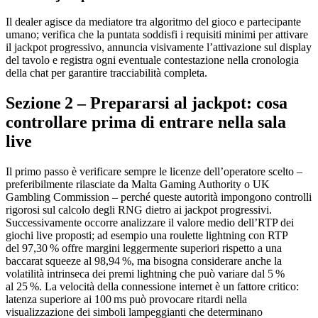
Il dealer agisce da mediatore tra algoritmo del gioco e partecipante
umano; verifica che la puntata soddisfi i requisiti minimi per attivare
il jackpot progressivo, annuncia visivamente l’attivazione sul display
del tavolo e registra ogni eventuale contestazione nella cronologia
della chat per garantire tracciabilità completa.
Sezione 2 – Prepararsi al jackpot: cosa
controllare prima di entrare nella sala
live
Il primo passo è verificare sempre le licenze dell’operatore scelto –
preferibilmente rilasciate da Malta Gaming Authority o UK
Gambling Commission – perché queste autorità impongono controlli
rigorosi sul calcolo degli RNG dietro ai jackpot progressivi.
Successivamente occorre analizzare il valore medio dell’RTP dei
giochi live proposti; ad esempio una roulette lightning con RTP
del 97,30 % offre margini leggermente superiori rispetto a una
baccarat squeeze al 98,94 %, ma bisogna considerare anche la
volatilità intrinseca dei premi lightning che può variare dal 5 %
al 25 %. La velocità della connessione internet è un fattore critico:
latenza superiore ai 100 ms può provocare ritardi nella
visualizzazione dei simboli lampeggianti che determinano