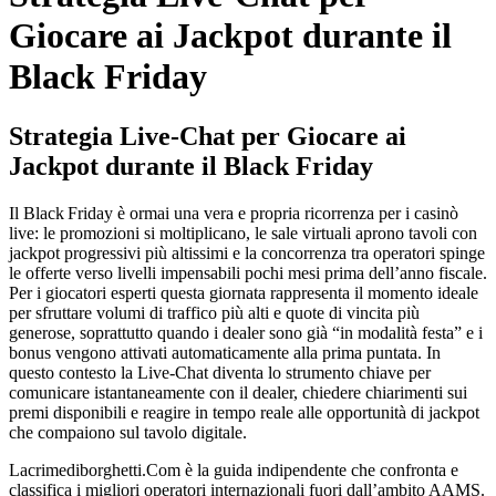
Giocare ai Jackpot durante il
Black Friday
Strategia Live‑Chat per Giocare ai
Jackpot durante il Black Friday
Il Black Friday è ormai una vera e propria ricorrenza per i casinò
live: le promozioni si moltiplicano, le sale virtuali aprono tavoli con
jackpot progressivi più altissimi e la concorrenza tra operatori spinge
le offerte verso livelli impensabili pochi mesi prima dell’anno fiscale.
Per i giocatori esperti questa giornata rappresenta il momento ideale
per sfruttare volumi di traffico più alti e quote di vincita più
generose, soprattutto quando i dealer sono già “in modalità festa” e i
bonus vengono attivati automaticamente alla prima puntata. In
questo contesto la Live‑Chat diventa lo strumento chiave per
comunicare istantaneamente con il dealer, chiedere chiarimenti sui
premi disponibili e reagire in tempo reale alle opportunità di jackpot
che compaiono sul tavolo digitale.
Lacrimediborghetti.Com è la guida indipendente che confronta e
classifica i migliori operatori internazionali fuori dall’ambito AAMS.