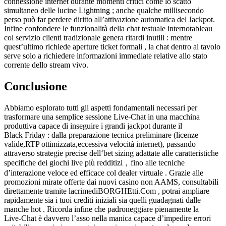
connessione internet durante momenti critici come lo scatto
simultaneo delle lucine Lightning ; anche qualche millisecondo
perso può far perdere diritto all’attivazione automatica del Jackpot.
Infine confondere le funzionalità della chat testuale interno­tableau
col servizio clienti tradizionale genera ritardi inutili : mentre
quest’ultimo richiede aperture ticket formali , la chat dentro al tavolo
serve solo a richiedere informazioni immediate relative allo stato
corrente dello stream vivo.
Conclusione
Abbiamo esplorato tutti gli aspetti fondamentali necessari per
trasformare una semplice sessione Live‑Chat in una macchina
produttiva capace di inseguire i grandi jackpot durante il
Black Friday : dalla preparazione tecnica preliminare (licenze
valide,RTP ottimizzata,eccessiva velocità internet), passando
attraverso strategie precise de​ll‘bet sizing adattate alle caratteristiche
specifiche dei giochi live più redditizi，fino alle tecniche
d’interazione veloce ed efficace col dealer virtuale . Grazie alle
promozioni mirate offerte dai nuovi casino non AAMS, consultabili
direttamente tramite lacrimediBORGHEtti.Com , potrai ampliare
rapidamente sia i tuoi crediti iniziali sia quelli guadagnati dalle
manche hot . Ricorda infine che padroneggiare pienamente la
Live‑Chat è davvero l’asso nella manica capace d’impedire errori