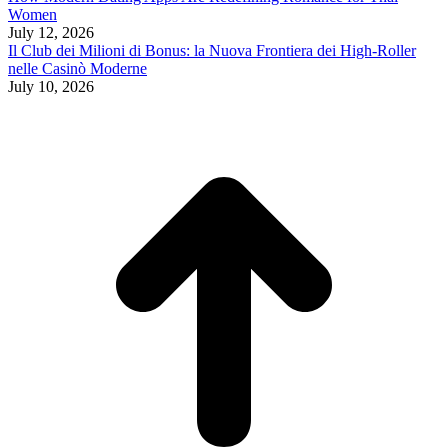
Women
July 12, 2026
Il Club dei Milioni di Bonus: la Nuova Frontiera dei High‑Roller
nelle Casinò Moderne
July 10, 2026
t
T