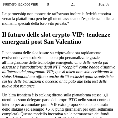
Numero jackpot vinti
8
21
+162 %
Le partnership non monetarie rafforzano inoltre la fedeltà emotiva
verso la piattaforma perché gli utenti associano l’esperienza ludica a
momenti speciali della loro vita privata.*
Il futuro delle slot crypto‑VIP: tendenze
emergenti post San Valentino
Il panorama delle slot basate su criptovalute sta rapidamente
evolvendo verso soluzioni ancora più personalizzate grazie
all’integrazione delle tecnologie emergenti.
Una delle novità più
discusse è l’introduzione degli NFT “coppia” come badge distintivo
all’interno dei programmi VIP; questi token non solo certificano lo
status Diamond ma offrono anche diritti esclusivi quali scontistiche
sui fee delle transazioni o accesso anticipato alle beta test delle
nuove slot romance.
Un’altra frontiera è lo staking diretto sulla piattaforma stessa: gli
utenti possono delegare parte dei propri BTC nello smart contract
interno per accumulare punti VIP extra proporzionali alla durata
dello staking (ad esempio +5 % punti giornalieri per ogni settimana
completa). Questo modello incentiva sia la permanenza dei fondi