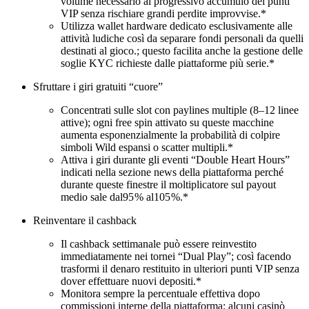
volume necessario al progressivo accumulo dei punti
VIP senza rischiare grandi perdite improvvise.*
Utilizza wallet hardware dedicato esclusivamente alle
attività ludiche così da separare fondi personali da quelli
destinati al gioco.; questo facilita anche la gestione delle
soglie KYC richieste dalle piattaforme più serie.*
Sfruttare i giri gratuiti “cuore”
Concentrati sulle slot con paylines multiple (8–12 linee
attive); ogni free spin attivato su queste macchine
aumenta esponenzialmente la probabilità di colpire
simboli Wild espansi o scatter multipli.*
Attiva i giri durante gli eventi “Double Heart Hours”
indicati nella sezione news della piattaforma perché
durante queste finestre il moltiplicatore sul payout
medio sale dal​95 % al​105 %.*
Reinventare il cashback
Il cashback settimanale può essere reinvestito
immediatamente nei tornei “Dual Play”; così facendo
trasformi il denaro restituito in ulteriori punti VIP senza
dover effettuare nuovi depositi.*
Monitora sempre la percentuale effettiva dopo
commissioni interne della piattaforma; alcuni casinò