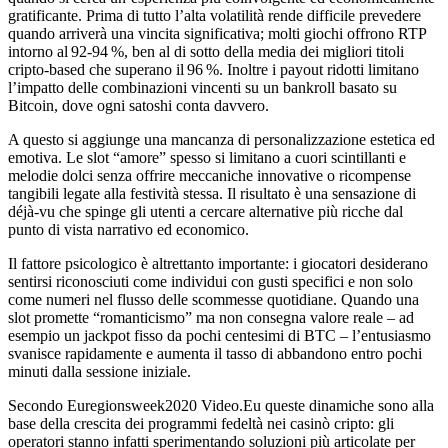
gratificante. Prima di tutto l’alta volatilità rende difficile prevedere
quando arriverà una vincita significativa; molti giochi offrono RTP
intorno al 92‑94 %, ben al di sotto della media dei migliori titoli
cripto‑based che superano il 96 %. Inoltre i payout ridotti limitano
l’impatto delle combinazioni vincenti su un bankroll basato su
Bitcoin, dove ogni satoshi conta davvero.
A questo si aggiunge una mancanza di personalizzazione estetica ed
emotiva. Le slot “amore” spesso si limitano a cuori scintillanti e
melodie dolci senza offrire meccaniche innovative o ricompense
tangibili legate alla festività stessa. Il risultato è una sensazione di
déjà‑vu che spinge gli utenti a cercare alternative più ricche dal
punto di vista narrativo ed economico.
Il fattore psicologico è altrettanto importante: i giocatori desiderano
sentirsi riconosciuti come individui con gusti specifici e non solo
come numeri nel flusso delle scommesse quotidiane. Quando una
slot promette “romanticismo” ma non consegna valore reale – ad
esempio un jackpot fisso da pochi centesimi di BTC – l’entusiasmo
svanisce rapidamente e aumenta il tasso di abbandono entro pochi
minuti dalla sessione iniziale.
Secondo Euregionsweek2020 Video.Eu queste dinamiche sono alla
base della crescita dei programmi fedeltà nei casinò cripto: gli
operatori stanno infatti sperimentando soluzioni più articolate per