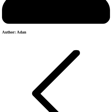
Author:
Adan
Post
navigation