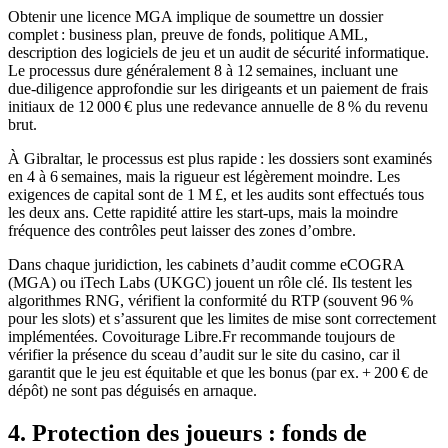
Obtenir une licence MGA implique de soumettre un dossier
complet : business plan, preuve de fonds, politique AML,
description des logiciels de jeu et un audit de sécurité informatique.
Le processus dure généralement 8 à 12 semaines, incluant une
due‑diligence approfondie sur les dirigeants et un paiement de frais
initiaux de 12 000 € plus une redevance annuelle de 8 % du revenu
brut.
À Gibraltar, le processus est plus rapide : les dossiers sont examinés
en 4 à 6 semaines, mais la rigueur est légèrement moindre. Les
exigences de capital sont de 1 M £, et les audits sont effectués tous
les deux ans. Cette rapidité attire les start‑ups, mais la moindre
fréquence des contrôles peut laisser des zones d’ombre.
Dans chaque juridiction, les cabinets d’audit comme eCOGRA
(MGA) ou iTech Labs (UKGC) jouent un rôle clé. Ils testent les
algorithmes RNG, vérifient la conformité du RTP (souvent 96 %
pour les slots) et s’assurent que les limites de mise sont correctement
implémentées. Covoiturage Libre.Fr recommande toujours de
vérifier la présence du sceau d’audit sur le site du casino, car il
garantit que le jeu est équitable et que les bonus (par ex. + 200 € de
dépôt) ne sont pas déguisés en arnaque.
4. Protection des joueurs : fonds de