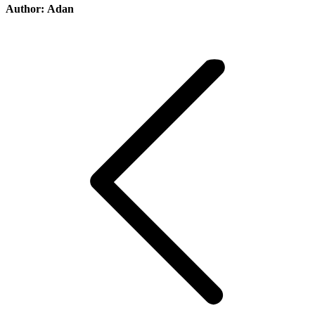
Author:
Adan
Post
navigation