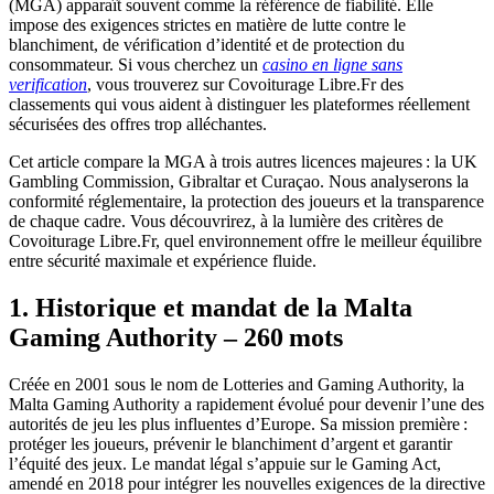
(MGA) apparaît souvent comme la référence de fiabilité. Elle
impose des exigences strictes en matière de lutte contre le
blanchiment, de vérification d’identité et de protection du
consommateur. Si vous cherchez un
casino en ligne sans
verification
, vous trouverez sur Covoiturage Libre.Fr des
classements qui vous aident à distinguer les plateformes réellement
sécurisées des offres trop alléchantes.
Cet article compare la MGA à trois autres licences majeures : la UK
Gambling Commission, Gibraltar et Curaçao. Nous analyserons la
conformité réglementaire, la protection des joueurs et la transparence
de chaque cadre. Vous découvrirez, à la lumière des critères de
Covoiturage Libre.Fr, quel environnement offre le meilleur équilibre
entre sécurité maximale et expérience fluide.
1. Historique et mandat de la Malta
Gaming Authority – 260 mots
Créée en 2001 sous le nom de Lotteries and Gaming Authority, la
Malta Gaming Authority a rapidement évolué pour devenir l’une des
autorités de jeu les plus influentes d’Europe. Sa mission première :
protéger les joueurs, prévenir le blanchiment d’argent et garantir
l’équité des jeux. Le mandat légal s’appuie sur le Gaming Act,
amendé en 2018 pour intégrer les nouvelles exigences de la directive