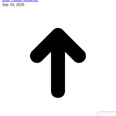
July 10, 2026
t
T