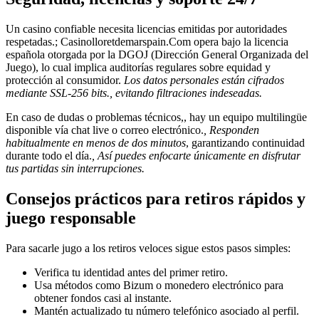
Un casino confiable necesita licencias emitidas por autoridades
respetadas.; Casinolloretdemarspain.Com opera bajo la licencia
española otorgada por la DGOJ (Dirección General Organizada del
Juego), lo cual implica auditorías regulares sobre equidad y
protección al consumidor.
Los datos personales están cifrados
mediante SSL‑256 bits., evitando filtraciones indeseadas.
En caso de dudas o problemas técnicos,, hay un equipo multilingüe
disponible vía chat live o correo electrónico.
, Responden
habitualmente en menos de dos minutos
, garantizando continuidad
durante todo el día.
, Así puedes enfocarte únicamente en disfrutar
tus partidas sin interrupciones.
Consejos prácticos para retiros rápidos y
juego responsable
Para sacarle jugo a los retiros veloces sigue estos pasos simples:
Verifica tu identidad antes del primer retiro.
Usa métodos como Bizum o monedero electrónico para
obtener fondos casi al instante.
Mantén actualizado tu número telefónico asociado al perfil.