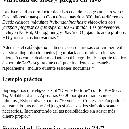
La diversidad es otro factor decisivo cuando escoges un sitio web.;
Casinolloretdemarspain.Com ofrece más de 4 800 títulos diferentes.
,
Desde clásicas máquinas fruit‑machines hasta video‑slots con
jackpots progresivos que superan los €1 millón.
Las proveedores
incluyen NetEnt, Microgaming y Play’n GO., garantizando gráficos
HD y mecánicas innovadoras.*
Además del catálogo digital tienes acceso a mesas con crupier real
vía streaming., donde puedes jugar blackjack o ruleta mientras
interactúas con el dealer mediante chat integrado.; El soporte técnico
disponible 24/7 asegura que cualquier incidencia se resuelva
rápidamente., incluso durante sesiones nocturnas.*
Ejemplo práctico
Supongamos que eliges la slot “Divine Fortune” con RTP = 96,.5
%., Volatilidad alta., Apostarás €0,20 por giro durante cinco
minutos., Esto equivale a unos 750​​​ vueltas., Con esa sesión podrías
activar el bonus oculto del juego si alcanzas los símbolos scatter
necesarios., Incrementando así tus posibilidades sin gastar más
dinero propio.*
Seguridad, licencias y soporte 24/7