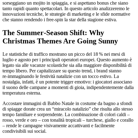
sorseggiano un mojito in spiaggia, e si aspettano bonus che siano
tanto rapidi quanto spettacolari. In questo articolo analizzeremo le
innovazioni tecniche, le strategie di marketing e le sfide normative
che stanno rendendo i free‑spin la star della stagione estiva.
The Summer‑Season Shift: Why
Christmas Themes Are Going Sunny
Le statistiche di traffico mostrano un picco del 18 % nei mesi di
luglio e agosto per i principali operatori europei. Questo aumento è
legato sia alle vacanze scolastiche sia alla maggiore disponibilità di
tempo libero. Per capitalizzare su questo trend, i brand stanno
re‑immaginando le festività natalizie con un tocco estivo. La
nostalgia, infatti, è un potente trigger emotivo: i giocatori associano
il suono delle campane a momenti di gioia, indipendentemente dalla
temperatura esterna.
Accostare immagini di Babbo Natale in costume da bagno a sfondi
di spiagge dorate crea un “miracolo natalizio” che risulta allo stesso
tempo familiare e sorprendente. La combinazione di colori caldi –
rosso, verde e oro – con tonalità tropicali – turchese, giallo e corallo
– rende le campagne visivamente accattivanti e facilmente
condivisibili sui social.