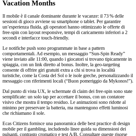
Vacation Months
Il mobile è il canale dominante durante le vacanze: il 73 % delle
sessioni di gioco avviene su smartphone o tablet. Per garantire
un’esperienza fluida, gli operatori hanno ottimizzato le offerte di
free‑spin con layout responsive, tempi di caricamento inferiori a 2
secondi e interfacce touch‑friendly.
Le notifiche push sono programmate in base a pattern
comportamentali. Ad esempio, un messaggio “Sun‑Spin Ready”
viene inviato alle 11:00, quando i giocatori si trovano tipicamente in
spiaggia, con un link diretto al bonus. Inoltre, la geo‑targeting
consente di offrire giri gratuiti extra a chi si trova in località
turistiche, come la Costa del Sol o le isole greche, personalizzando il
messaggio con riferimenti locali (“Buon pomeriggio da Mykonos!”).
Dal punto di vista UX, le schermate di claim dei free‑spin sono state
semplificate: un solo tap per accettare il bonus, con un contatore
visivo che mostra il tempo residuo. Le animazioni sono ridotte al
minimo per preservare la batteria, ma mantengono effetti luminosi
che richiamano il sole.
Ecas Citizens fornisce una panoramica delle best practice di design
mobile per il gambling, includendo linee guida su dimensioni dei
pulsanti, contrasto cromatico e test A/B. Consultare queste risorse