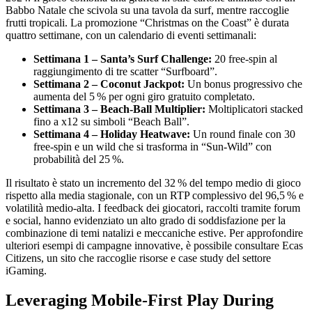
Babbo Natale che scivola su una tavola da surf, mentre raccoglie
frutti tropicali. La promozione “Christmas on the Coast” è durata
quattro settimane, con un calendario di eventi settimanali:
Settimana 1 – Santa’s Surf Challenge:
20 free‑spin al
raggiungimento di tre scatter “Surfboard”.
Settimana 2 – Coconut Jackpot:
Un bonus progressivo che
aumenta del 5 % per ogni giro gratuito completato.
Settimana 3 – Beach‑Ball Multiplier:
Moltiplicatori stacked
fino a x12 su simboli “Beach Ball”.
Settimana 4 – Holiday Heatwave:
Un round finale con 30
free‑spin e un wild che si trasforma in “Sun‑Wild” con
probabilità del 25 %.
Il risultato è stato un incremento del 32 % del tempo medio di gioco
rispetto alla media stagionale, con un RTP complessivo del 96,5 % e
volatilità medio‑alta. I feedback dei giocatori, raccolti tramite forum
e social, hanno evidenziato un alto grado di soddisfazione per la
combinazione di temi natalizi e meccaniche estive. Per approfondire
ulteriori esempi di campagne innovative, è possibile consultare Ecas
Citizens, un sito che raccoglie risorse e case study del settore
iGaming.
Leveraging Mobile‑First Play During