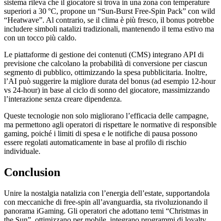
sistema rileva che il giocatore si trova in una zona con temperature
superiori a 30 °C, propone un “Sun‑Burst Free‑Spin Pack” con wild
“Heatwave”. Al contrario, se il clima è più fresco, il bonus potrebbe
includere simboli natalizi tradizionali, mantenendo il tema estivo ma
con un tocco più caldo.
Le piattaforme di gestione dei contenuti (CMS) integrano API di
previsione che calcolano la probabilità di conversione per ciascun
segmento di pubblico, ottimizzando la spesa pubblicitaria. Inoltre,
l’AI può suggerire la migliore durata del bonus (ad esempio 12‑hour
vs 24‑hour) in base al ciclo di sonno del giocatore, massimizzando
l’interazione senza creare dipendenza.
Queste tecnologie non solo migliorano l’efficacia delle campagne,
ma permettono agli operatori di rispettare le normative di responsible
gaming, poiché i limiti di spesa e le notifiche di pausa possono
essere regolati automaticamente in base al profilo di rischio
individuale.
Conclusion
Unire la nostalgia natalizia con l’energia dell’estate, supportandola
con meccaniche di free‑spin all’avanguardia, sta rivoluzionando il
panorama iGaming. Gli operatori che adottano temi “Christmas in
the Sun”, ottimizzano per mobile, integrano programmi di loyalty