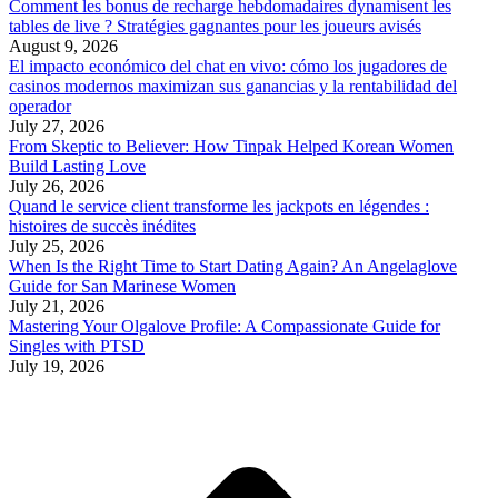
Comment les bonus de recharge hebdomadaires dynamisent les
tables de live ? Stratégies gagnantes pour les joueurs avisés
August 9, 2026
El impacto económico del chat en vivo: cómo los jugadores de
casinos modernos maximizan sus ganancias y la rentabilidad del
operador
July 27, 2026
From Skeptic to Believer: How Tinpak Helped Korean Women
Build Lasting Love
July 26, 2026
Quand le service client transforme les jackpots en légendes :
histoires de succès inédites
July 25, 2026
When Is the Right Time to Start Dating Again? An Angelaglove
Guide for San Marinese Women
July 21, 2026
Mastering Your Olgalove Profile: A Compassionate Guide for
Singles with PTSD
July 19, 2026
t
T