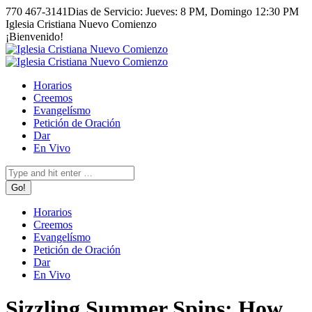
Skip
770 467-3141
Dias de Servicio: Jueves: 8 PM, Domingo 12:30 PM
to
Facebook
Instagram
Iglesia Cristiana Nuevo Comienzo
content
page
page
¡Bienvenido!
opens
opens
in
in
new
new
Horarios
window
window
Creemos
Evangelísmo
Petición de Oración
Dar
En Vivo
Search:
Horarios
Creemos
Evangelísmo
Petición de Oración
Dar
En Vivo
Sizzling Summer Spins: How