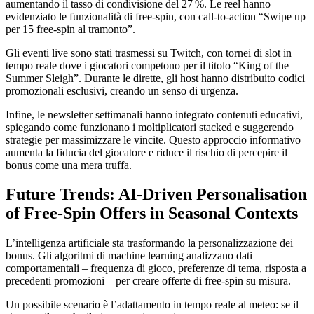
aumentando il tasso di condivisione del 27 %. Le reel hanno
evidenziato le funzionalità di free‑spin, con call‑to‑action “Swipe up
per 15 free‑spin al tramonto”.
Gli eventi live sono stati trasmessi su Twitch, con tornei di slot in
tempo reale dove i giocatori competono per il titolo “King of the
Summer Sleigh”. Durante le dirette, gli host hanno distribuito codici
promozionali esclusivi, creando un senso di urgenza.
Infine, le newsletter settimanali hanno integrato contenuti educativi,
spiegando come funzionano i moltiplicatori stacked e suggerendo
strategie per massimizzare le vincite. Questo approccio informativo
aumenta la fiducia del giocatore e riduce il rischio di percepire il
bonus come una mera truffa.
Future Trends: AI‑Driven Personalisation
of Free‑Spin Offers in Seasonal Contexts
L’intelligenza artificiale sta trasformando la personalizzazione dei
bonus. Gli algoritmi di machine learning analizzano dati
comportamentali – frequenza di gioco, preferenze di tema, risposta a
precedenti promozioni – per creare offerte di free‑spin su misura.
Un possibile scenario è l’adattamento in tempo reale al meteo: se il