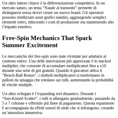
Un altro fattore chiave è la differenziazione competitiva. In un
mercato saturo, un tema “Natale al tramonto” permette di
distinguersi senza dover creare un nuovo brand. Gli operatori
possono riutilizzare asset grafici natalizi, aggiungendo semplici
elementi estivi, riducendo i costi di produzione ma mantenendo alto
l’impatto emotivo.
Free‑Spin Mechanics That Spark
Summer Excitement
Le meccaniche dei free‑spin sono state rivisitate per adattarsi al
contesto estivo. Una delle innovazioni più apprezzate è lo stacked
multiplier, che consente di accumulare moltiplicatori fino a x10
durante una serie di giri gratuiti. Quando il giocatore attiva il
“Beach‑Ball Bonus”, i simboli moltiplicatori si trasformano in
palloni da spiaggia che rotolano sui rulli, aumentando la probabilità
di vincite multiple.
Un altro sviluppo è l’expanding reel dinamico. Durante i
“Sun‑Kissed Scatter”, i rulli si allungano gradualmente, passando da
5 a 7 colonne e offrendo più linee di pagamento. Questa espansione
è accompagnata da effetti sonori di onde che si infrangono, creando
un’atmosfera immersiva.