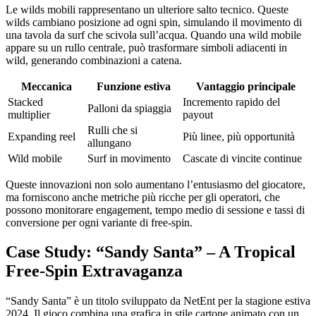
Le wilds mobili rappresentano un ulteriore salto tecnico. Queste
wilds cambiano posizione ad ogni spin, simulando il movimento di
una tavola da surf che scivola sull’acqua. Quando una wild mobile
appare su un rullo centrale, può trasformare simboli adiacenti in
wild, generando combinazioni a catena.
Meccanica
Funzione estiva
Vantaggio principale
Stacked
Incremento rapido del
Palloni da spiaggia
multiplier
payout
Rulli che si
Expanding reel
Più linee, più opportunità
allungano
Wild mobile
Surf in movimento
Cascate di vincite continue
Queste innovazioni non solo aumentano l’entusiasmo del giocatore,
ma forniscono anche metriche più ricche per gli operatori, che
possono monitorare engagement, tempo medio di sessione e tassi di
conversione per ogni variante di free‑spin.
Case Study: “Sandy Santa” – A Tropical
Free‑Spin Extravaganza
“Sandy Santa” è un titolo sviluppato da NetEnt per la stagione estiva
2024. Il gioco combina una grafica in stile cartone animato con un