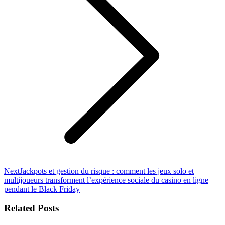
Next
Next
Jackpots et gestion du risque : comment les jeux solo et
post:
multijoueurs transforment l’expérience sociale du casino en ligne
pendant le Black Friday
Related Posts