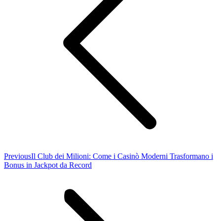
Previous
Previous
Il Club dei Milioni: Come i Casinò Moderni Trasformano i
post:
Bonus in Jackpot da Record