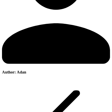
Author:
Adan
Post
navigation