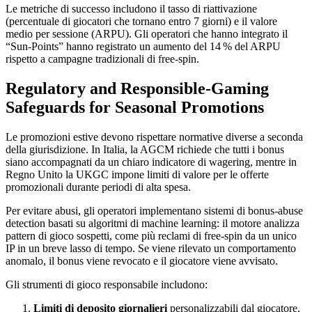
Le metriche di successo includono il tasso di riattivazione
(percentuale di giocatori che tornano entro 7 giorni) e il valore
medio per sessione (ARPU). Gli operatori che hanno integrato il
“Sun‑Points” hanno registrato un aumento del 14 % del ARPU
rispetto a campagne tradizionali di free‑spin.
Regulatory and Responsible‑Gaming
Safeguards for Seasonal Promotions
Le promozioni estive devono rispettare normative diverse a seconda
della giurisdizione. In Italia, la AGCM richiede che tutti i bonus
siano accompagnati da un chiaro indicatore di wagering, mentre in
Regno Unito la UKGC impone limiti di valore per le offerte
promozionali durante periodi di alta spesa.
Per evitare abusi, gli operatori implementano sistemi di bonus‑abuse
detection basati su algoritmi di machine learning: il motore analizza
pattern di gioco sospetti, come più reclami di free‑spin da un unico
IP in un breve lasso di tempo. Se viene rilevato un comportamento
anomalo, il bonus viene revocato e il giocatore viene avvisato.
Gli strumenti di gioco responsabile includono:
Limiti di deposito giornalieri
personalizzabili dal giocatore.