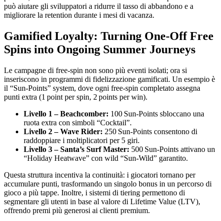
può aiutare gli sviluppatori a ridurre il tasso di abbandono e a
migliorare la retention durante i mesi di vacanza.
Gamified Loyalty: Turning One‑Off Free
Spins into Ongoing Summer Journeys
Le campagne di free‑spin non sono più eventi isolati; ora si
inseriscono in programmi di fidelizzazione gamificati. Un esempio è
il “Sun‑Points” system, dove ogni free‑spin completato assegna
punti extra (1 point per spin, 2 points per win).
Livello 1 – Beachcomber:
100 Sun‑Points sbloccano una
ruota extra con simboli “Cocktail”.
Livello 2 – Wave Rider:
250 Sun‑Points consentono di
raddoppiare i moltiplicatori per 5 giri.
Livello 3 – Santa’s Surf Master:
500 Sun‑Points attivano un
“Holiday Heatwave” con wild “Sun‑Wild” garantito.
Questa struttura incentiva la continuità: i giocatori tornano per
accumulare punti, trasformando un singolo bonus in un percorso di
gioco a più tappe. Inoltre, i sistemi di tiering permettono di
segmentare gli utenti in base al valore di Lifetime Value (LTV),
offrendo premi più generosi ai clienti premium.