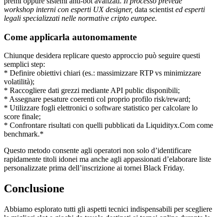
premi oppure sistemi anti‑bot avanzati.
Il processo prevede
workshop interni con esperti UX designer,
data scientist
ed esperti
legali specializzati nelle normative cripto europee.
Come applicarla autonomamente
Chiunque desidera replicare questo approccio può seguire questi
semplici step:
* Definire obiettivi chiari (es.: massimizzare RTP vs minimizzare
volatilità);
* Raccogliere dati grezzi mediante API public disponibili;
* Assegnare pesature coerenti col proprio profilo risk/reward;
* Utilizzare fogli elettronici o software statistico per calcolare lo
score finale;
* Confrontare risultati con quelli pubblicati da Liquidityx.Com come
benchmark.*
Questo metodo consente agli operatori non solo d’identificare
rapidamente titoli idonei ma anche agli appassionati d’elaborare liste
personalizzate prima dell’inscrizione ai tornei Black Friday.
Conclusione
Abbiamo esplorato tutti gli aspetti tecnici indispensabili per scegliere