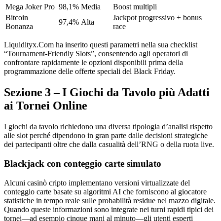
Mega Joker Pro
98,1%
Media
Boost multipli
Bitcoin
Jackpot progressivo + bonus
97,4%
Alta
Bonanza
race
Liquidityx.Com ha inserito questi parametri nella sua checklist
“Tournament‑Friendly Slots”, consentendo agli operatori di
confrontare rapidamente le opzioni disponibili prima della
programmazione delle offerte speciali del Black Friday.
Sezione 3 – I Giochi da Tavolo più Adatti
ai Tornei Online
I giochi da tavolo richiedono una diversa tipologia d’analisi rispetto
alle slot perché dipendono in gran parte dalle decisioni strategiche
dei partecipanti oltre che dalla casualità dell’RNG o della ruota live.
Blackjack con conteggio carte simulato
Alcuni casinò cripto implementano versioni virtualizzate del
conteggio carte basate su algoritmi AI che forniscono al giocatore
statistiche in tempo reale sulle probabilità residue nel mazzo digitale.
Quando queste informazioni sono integrate nei turni rapidi tipici dei
tornei—ad esempio cinque mani al minuto—gli utenti esperti