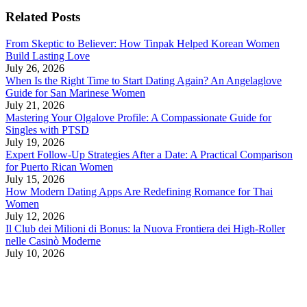
Related Posts
From Skeptic to Believer: How Tinpak Helped Korean Women
Build Lasting Love
July 26, 2026
When Is the Right Time to Start Dating Again? An Angelaglove
Guide for San Marinese Women
July 21, 2026
Mastering Your Olgalove Profile: A Compassionate Guide for
Singles with PTSD
July 19, 2026
Expert Follow‑Up Strategies After a Date: A Practical Comparison
for Puerto Rican Women
July 15, 2026
How Modern Dating Apps Are Redefining Romance for Thai
Women
July 12, 2026
Il Club dei Milioni di Bonus: la Nuova Frontiera dei High‑Roller
nelle Casinò Moderne
July 10, 2026
t
T