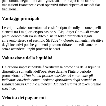
più comune negli ultimi anni grazie alla loro capacità di offrire
transazioni istantanee e costi operativi ridotti rispetto ai metodi fiat
tradizionali.
Vantaggi principali
Le cripto‑valute consentono ai casinò cripto‑friendly—come quelli
elencati tra i migliori crypto casino su Liquidityx.Com—di creare
premi denominati sia in Bitcoin sia in token proprietari legati
all’evento stesso (ad esempio $BF2024). Questo aumenta l’attrattiva
degli incentivi poiché gli utenti possono ritirare immediatamente
senza attendere lunghi processi bancari.
Valutazione della liquidità
Un criterio imprescindibile è verificare la profondità della liquidità
disponibile sul wallet dell’operatore durante l’intero periodo
promozionale.
Una buona pratica consiste nel controllare gli
indicatori on‑chain come il volume giornaliero degli scambi su
Binance Smart Chain o Ethereum Mainnet relativi al token premio
specifico.
Velocità dei pagamenti