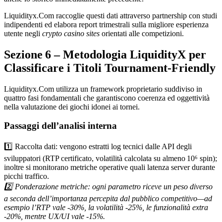
Liquidityx.Com raccoglie questi dati attraverso partnership con studi
indipendenti ed elabora report trimestrali sulla migliore esperienza
utente negli
crypto casino sites
orientati alle competizioni.
Sezione 6 – Metodologia LiquidityX per
Classificare i Titoli Tournament‑Friendly
Liquidityx.Com utilizza un framework proprietario suddiviso in
quattro fasi fondamentali che garantiscono coerenza ed oggettività
nella valutazione dei giochi idonei ai tornei.
Passaggi dell’analisi interna
1️⃣ Raccolta dati: vengono estratti log tecnici dalle API degli
sviluppatori (RTP certificato, volatilità calcolata su almeno 10⁶ spin);
inoltre si monitorano metriche operative quali latenza server durante
picchi traffico.
2️⃣ Ponderazione metriche: ogni parametro riceve un peso diverso
a seconda dell’importanza percepita dal pubblico competitivo—ad
esempio l’RTP vale ‑30%, la volatilità ‑25%, le funzionalità extra
‑20%, mentre UX/UI vale ‑15%.