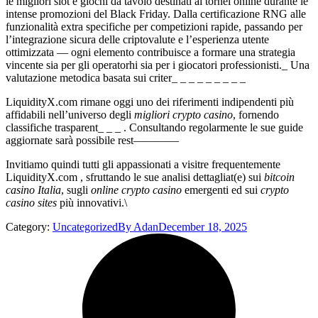
le migliori slot e giochi da tavolo destinati ai tornei online durante le
intense promozioni del Black Friday. Dalla certificazione RNG alle
funzionalità extra specifiche per competizioni rapide, passando per
l’integrazione sicura delle criptovalute e l’esperienza utente
ottimizzata — ogni elemento contribuisce a formare una strategia
vincente sia per gli operator​hi sia per i giocatori professionisti._ Una
valutazione metodica basata sui criter_ _ _ _ _ _ _ _ _
Liquid​ityX.com rimane oggi uno dei riferimenti indipendenti più
affidabili nell’universo degli
migliori crypto casino
, fornendo
classifiche trasparent_ _ _ . Consultando regolarmente le sue guide
aggiornate sarà possibile rest————
Invitiamo quindi tutti gli appassionati a visitre frequentemente
Liquid​ityX.com , sfruttando le sue analisi dettagliat(e) sui
bitcoin
casino Italia
, sugli
online crypto casino
emergenti ed sui
crypto
casino sites
più innovativi.\
Category:
Uncategorized
By
Adan
December 18, 2025