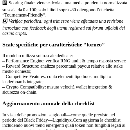
3️⃣ Scoring finale: viene calcolata una media ponderata normalizzata
su scala da 0 a 100; solo i titoli sopra ‑80 ottengono l’etichetta
“Tournament‑Friendly”.
4️⃣ Verifica periodica: ogni trimestre viene effettuata una revisione
incrociata con feedback degli utenti registrati sui forum ufficiali dei
casinò cripto.
Scale specifiche per caratteristiche “torneo”
Il modello utilizza sotto‑scale dedicate:
– Performance Engine: verifica RNG audit & tempo risposta server;
– Reward Structure: analizza percentuali payout relative allo stake
medio richiesto;
– Competitive Features: conta elementi tipo boost multipli o
leaderboards integrate;
– Crypto Compatibility: misura velocità wallet integration &
sicurezza on-chain.
Aggiornamento annuale della checklist
In vista delle promozioni stagionali—come quelle previste nel
periodo del Black Friday—Liquidityx.Com aggiorna la checklist
includendo nuovi trend emergenti quali token non fungibili legati ai