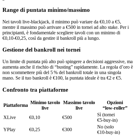
Range di puntata minimo/massimo
Nei tavoli live‑blackjack, il minimo può variare da €0,10 a €5,
mentre il massimo può arrivare a €500 in tornei ad alto stake. Per i
principianti, è fondamentale scegliere tavoli con un minimo di
€0,10‑€0,25, così da gestire il bankroll più a lungo.
Gestione del bankroll nei tornei
Un limite di puntata più alto può spingere a decisioni aggressive, ma
aumenta anche il rischio di “busting” rapidamente. La regola d’oro è
non scommettere più del 5 % del bankroll totale in una singola
mano. Se il tuo bankroll è €100, la puntata ideale è tra €2 e €5.
Confronto tra piattaforme
Minimo tavolo
Massimo tavolo
Opzioni
Piattaforma
live
live
“low‑roller”
Sì (tornei
XLive
€0,10
€500
€5‑buy‑in)
No (solo
YPlay
€0,25
€300
€10‑buy‑in)