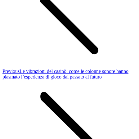
Previous
Previous
Le vibrazioni del casinò: come le colonne sonore hanno
post:
plasmato l’esperienza di gioco dal passato al futuro