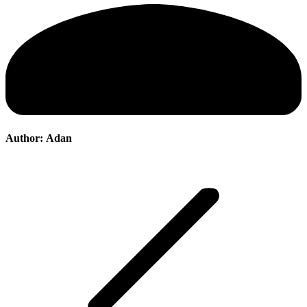
Author:
Adan
Post
navigation