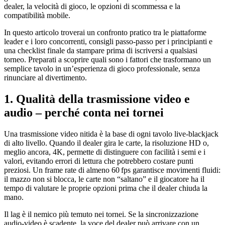
dealer, la velocità di gioco, le opzioni di scommessa e la
compatibilità mobile.
In questo articolo troverai un confronto pratico tra le piattaforme
leader e i loro concorrenti, consigli passo‑passo per i principianti e
una checklist finale da stampare prima di iscriversi a qualsiasi
torneo. Preparati a scoprire quali sono i fattori che trasformano un
semplice tavolo in un’esperienza di gioco professionale, senza
rinunciare al divertimento.
1. Qualità della trasmissione video e
audio – perché conta nei tornei
Una trasmissione video nitida è la base di ogni tavolo live‑blackjack
di alto livello. Quando il dealer gira le carte, la risoluzione HD o,
meglio ancora, 4K, permette di distinguere con facilità i semi e i
valori, evitando errori di lettura che potrebbero costare punti
preziosi. Un frame rate di almeno 60 fps garantisce movimenti fluidi:
il mazzo non si blocca, le carte non “saltano” e il giocatore ha il
tempo di valutare le proprie opzioni prima che il dealer chiuda la
mano.
Il lag è il nemico più temuto nei tornei. Se la sincronizzazione
audio‑video è scadente, la voce del dealer può arrivare con un