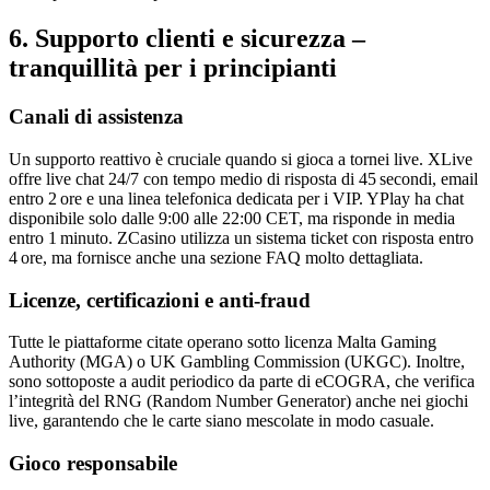
6. Supporto clienti e sicurezza –
tranquillità per i principianti
Canali di assistenza
Un supporto reattivo è cruciale quando si gioca a tornei live. XLive
offre live chat 24/7 con tempo medio di risposta di 45 secondi, email
entro 2 ore e una linea telefonica dedicata per i VIP. YPlay ha chat
disponibile solo dalle 9:00 alle 22:00 CET, ma risponde in media
entro 1 minuto. ZCasino utilizza un sistema ticket con risposta entro
4 ore, ma fornisce anche una sezione FAQ molto dettagliata.
Licenze, certificazioni e anti‑fraud
Tutte le piattaforme citate operano sotto licenza Malta Gaming
Authority (MGA) o UK Gambling Commission (UKGC). Inoltre,
sono sottoposte a audit periodico da parte di eCOGRA, che verifica
l’integrità del RNG (Random Number Generator) anche nei giochi
live, garantendo che le carte siano mescolate in modo casuale.
Gioco responsabile