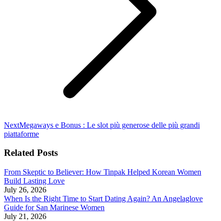
Next
Next
Megaways e Bonus : Le slot più generose delle più grandi
post:
piattaforme
Related Posts
From Skeptic to Believer: How Tinpak Helped Korean Women
Build Lasting Love
July 26, 2026
When Is the Right Time to Start Dating Again? An Angelaglove
Guide for San Marinese Women
July 21, 2026