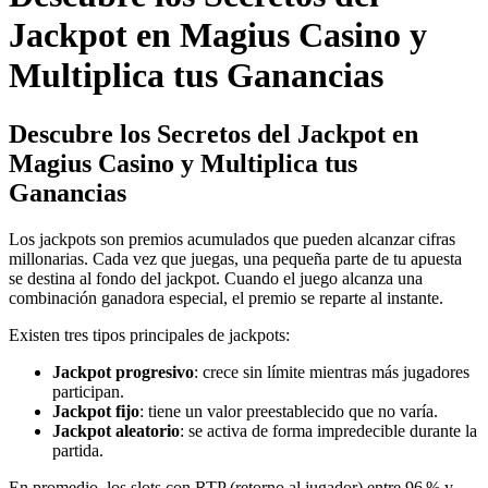
Jackpot en Magius Casino y
Multiplica tus Ganancias
Descubre los Secretos del Jackpot en
Magius Casino y Multiplica tus
Ganancias
Los jackpots son premios acumulados que pueden alcanzar cifras
millonarias. Cada vez que juegas, una pequeña parte de tu apuesta
se destina al fondo del jackpot. Cuando el juego alcanza una
combinación ganadora especial, el premio se reparte al instante.
Existen tres tipos principales de jackpots:
Jackpot progresivo
: crece sin límite mientras más jugadores
participan.
Jackpot fijo
: tiene un valor preestablecido que no varía.
Jackpot aleatorio
: se activa de forma impredecible durante la
partida.
En promedio, los slots con RTP (retorno al jugador) entre 96 % y