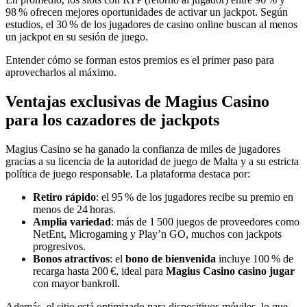
98 % ofrecen mejores oportunidades de activar un jackpot. Según
estudios, el 30 % de los jugadores de casino online buscan al menos
un jackpot en su sesión de juego.
Entender cómo se forman estos premios es el primer paso para
aprovecharlos al máximo.
Ventajas exclusivas de Magius Casino
para los cazadores de jackpots
Magius Casino se ha ganado la confianza de miles de jugadores
gracias a su licencia de la autoridad de juego de Malta y a su estricta
política de juego responsable. La plataforma destaca por:
Retiro rápido
: el 95 % de los jugadores recibe su premio en
menos de 24 horas.
Amplia variedad
: más de 1 500 juegos de proveedores como
NetEnt, Microgaming y Play’n GO, muchos con jackpots
progresivos.
Bonos atractivos
: el
bono de bienvenida
incluye 100 % de
recarga hasta 200 €, ideal para
Magius Casino casino jugar
con mayor bankroll.
Además, el sitio está optimizado para dispositivos móviles, lo que