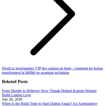
Next
Next
Les programmes VIP des casinos en ligne : comment les bonus
post:
transforment la fidélité en avantage technique
Related Posts
From Skeptic to Believer: How Tinpak Helped Korean Women
Build Lasting Love
July 26, 2026
When Is the Right Time to Start Dating Again? An Angelaglove