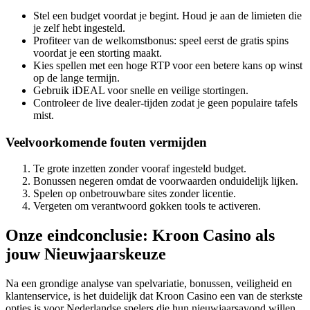
Stel een budget voordat je begint. Houd je aan de limieten die
je zelf hebt ingesteld.
Profiteer van de welkomstbonus: speel eerst de gratis spins
voordat je een storting maakt.
Kies spellen met een hoge RTP voor een betere kans op winst
op de lange termijn.
Gebruik iDEAL voor snelle en veilige stortingen.
Controleer de live dealer‑tijden zodat je geen populaire tafels
mist.
Veelvoorkomende fouten vermijden
Te grote inzetten zonder vooraf ingesteld budget.
Bonussen negeren omdat de voorwaarden onduidelijk lijken.
Spelen op onbetrouwbare sites zonder licentie.
Vergeten om verantwoord gokken tools te activeren.
Onze eindconclusie: Kroon Casino als
jouw Nieuwjaarskeuze
Na een grondige analyse van spelvariatie, bonussen, veiligheid en
klantenservice, is het duidelijk dat Kroon Casino een van de sterkste
opties is voor Nederlandse spelers die hun nieuwjaarsavond willen