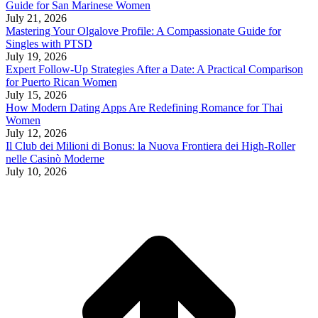
Guide for San Marinese Women
July 21, 2026
Mastering Your Olgalove Profile: A Compassionate Guide for
Singles with PTSD
July 19, 2026
Expert Follow‑Up Strategies After a Date: A Practical Comparison
for Puerto Rican Women
July 15, 2026
How Modern Dating Apps Are Redefining Romance for Thai
Women
July 12, 2026
Il Club dei Milioni di Bonus: la Nuova Frontiera dei High‑Roller
nelle Casinò Moderne
July 10, 2026
t
T