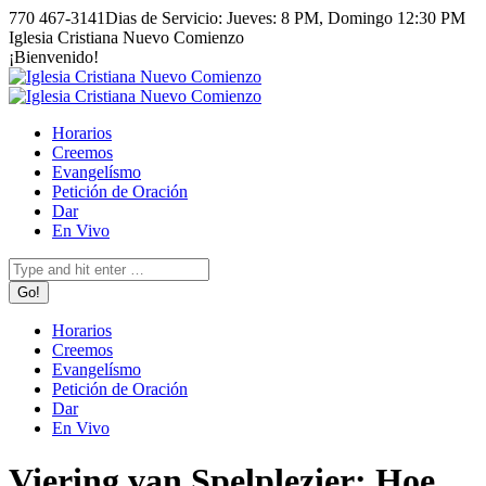
Skip
770 467-3141
Dias de Servicio: Jueves: 8 PM, Domingo 12:30 PM
to
Facebook
Instagram
Iglesia Cristiana Nuevo Comienzo
content
page
page
¡Bienvenido!
opens
opens
in
in
new
new
Horarios
window
window
Creemos
Evangelísmo
Petición de Oración
Dar
En Vivo
Search:
Horarios
Creemos
Evangelísmo
Petición de Oración
Dar
En Vivo
Viering van Spelplezier: Hoe