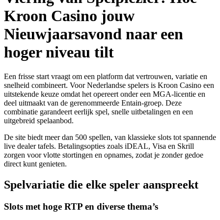
Kroon Casino jouw
Nieuwjaarsavond naar een
hoger niveau tilt
Een frisse start vraagt om een platform dat vertrouwen, variatie en
snelheid combineert. Voor Nederlandse spelers is Kroon Casino een
uitstekende keuze omdat het opereert onder een MGA‑licentie en
deel uitmaakt van de gerenommeerde Entain‑groep. Deze
combinatie garandeert eerlijk spel, snelle uitbetalingen en een
uitgebreid spelaanbod.
De site biedt meer dan 500 spellen, van klassieke slots tot spannende
live dealer tafels. Betalingsopties zoals iDEAL, Visa en Skrill
zorgen voor vlotte stortingen en opnames, zodat je zonder gedoe
direct kunt genieten.
Spelvariatie die elke speler aanspreekt
Slots met hoge RTP en diverse thema’s