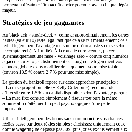
permettant d’estimer l’impact financier potentiel avant chaque dépôt
majeur.
Stratégies de jeu gagnantes
Au blackjack « single‑deck », compter approximativement les cartes
hautes (valeur 10) reste légal tant que cela se fait mentalement ; cela
réduit légèrement l’avantage maison lorsqu’on ajuste sa mise selon
le compte réel (+/- 1 unité). À la roulette européenne , placer
systématiquement une mise « voisinage zéro » couvre cinq numéros
adjacents au zéro ; statistiquement cela augmente légèrement vos
chances globales sans modifier drastiquement votre mise totale
(environ 13,5 % contre 2,7 % pour une mise simple).
La gestion du bankroll repose sur deux approches principales :
– La mise proportionnelle (« Kelly Criterion ») recommande
d’investir entre 1‑5 % du capital disponible selon l’avantage perçu ;
– La mise fixe consiste simplement à risquer toujours la même
somme afin d’atténuer l’impact psychologique d’une perte
importante .
Utiliser intelligemment les bonus sans compromettre vos chances
réelles passe par deux règles simples : choisissez uniquement ceux
dont le wagering ne dépasse pas 30x, puis jouez exclusivement aux