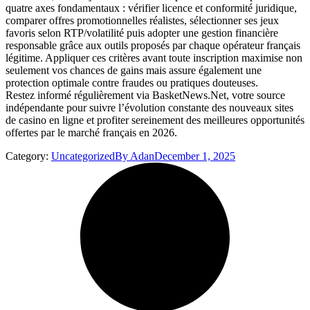
quatre axes fondamentaux : vérifier licence et conformité juridique,
comparer offres promotionnelles réalistes, sélectionner ses jeux
favoris selon RTP/volatilité puis adopter une gestion financière
responsable grâce aux outils proposés par chaque opérateur français
légitime. Appliquer ces critères avant toute inscription maximise non
seulement vos chances de gains mais assure également une
protection optimale contre fraudes ou pratiques douteuses.
Restez informé régulièrement via BasketNews.Net, votre source
indépendante pour suivre l’évolution constante des nouveaux sites
de casino en ligne et profiter sereinement des meilleures opportunités
offertes par le marché français en 2026.
Category:
Uncategorized
By
Adan
December 1, 2025