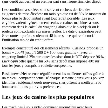
sans dépôt qui permet un premier pari sans risque financier direct.
Les conditions associées sont souvent cachées derrière des
exigences de mise élevées : un ratio typique est de 30x le montant du
bonus plus le dépôt initial avant tout retrait possible. Les jeux
éligibles varient ; généralement seules certaines machines à sous
comptent dans le calcul du wagering alors que le blackjack ou la
roulette sont exclusifs aux mises réelles. La date d’expiration peut
être courte – parfois seulement 48 heures – ce qui rend crucial
l’utilisation rapide du crédit offert.
Exemple concret tiré des classements récents :
CasinoX
propose un
bonus « 200 % jusqu’à 500 € + 100 tours gratuits », avec un
wagering limité à 25x sur toutes les slots dont le RTP dépasse 96 % ;
LuckySpin
offre quant à lui 50 € sans dépôt mais impose 40x sur
tous les jeux y compris la roulette européenne.
Basketnews.Net recense régulièrement les meilleures offres grâce à
un tableau comparatif actualisé chaque semaine ; ainsi vous pouvez
identifier rapidement quels nouveaux sites offrent le meilleur ratio
bonus/conditions pour vos préférences.
Les jeux de casino les plus populaires
Les machines à sous vidéo dominent aujourd’hui avec leurs