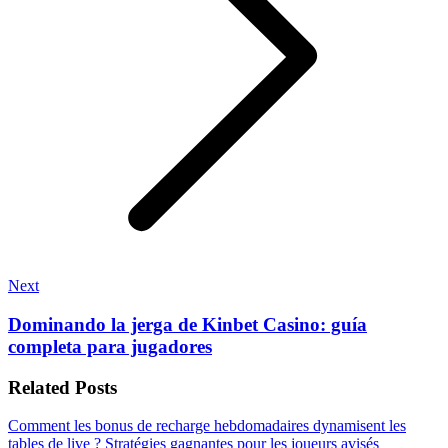
Next
Next
post:
Dominando la jerga de Kinbet Casino: guía
completa para jugadores
Related Posts
Comment les bonus de recharge hebdomadaires dynamisent les
tables de live ? Stratégies gagnantes pour les joueurs avisés