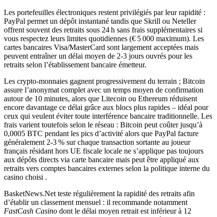
Les portefeuilles électroniques restent privilégiés par leur rapidité :
PayPal permet un dépôt instantané tandis que Skrill ou Neteller
offrent souvent des retraits sous 24 h sans frais supplémentaires si
vous respectez leurs limites quotidiennes (€ 5 000 maximum). Les
cartes bancaires Visa/MasterCard sont largement acceptées mais
peuvent entraîner un délai moyen de 2‑3 jours ouvrés pour les
retraits selon l’établissement bancaire émetteur.
Les crypto‑monnaies gagnent progressivement du terrain ; Bitcoin
assure l’anonymat complet avec un temps moyen de confirmation
autour de 10 minutes, alors que Litecoin ou Ethereum réduisent
encore davantage ce délai grâce aux blocs plus rapides – idéal pour
ceux qui veulent éviter toute interférence bancaire traditionnelle. Les
frais varient toutefois selon le réseau : Bitcoin peut coûter jusqu’à
0,0005 BTC pendant les pics d’activité alors que PayPal facture
généralement 2‑3 % sur chaque transaction sortante au joueur
français résidant hors UE fiscale locale ne s’applique pas toujours
aux dépôts directs via carte bancaire mais peut être appliqué aux
retraits vers comptes bancaires externes selon la politique interne du
casino choisi .
BasketNews.Net teste régulièrement la rapidité des retraits afin
d’établir un classement mensuel : il recommande notamment
FastCash Casino
dont le délai moyen retrait est inférieur à 12