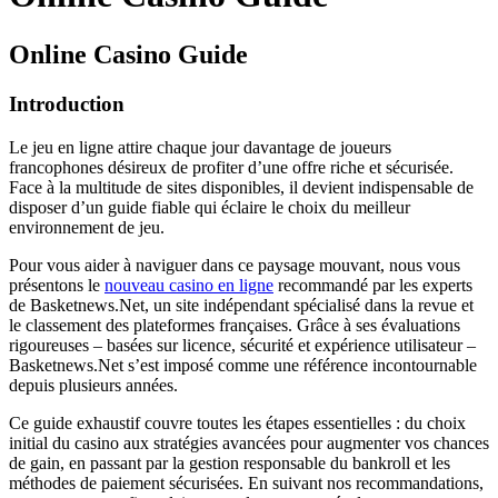
Online Casino Guide
Introduction
Le jeu en ligne attire chaque jour davantage de joueurs
francophones désireux de profiter d’une offre riche et sécurisée.
Face à la multitude de sites disponibles, il devient indispensable de
disposer d’un guide fiable qui éclaire le choix du meilleur
environnement de jeu.
Pour vous aider à naviguer dans ce paysage mouvant, nous vous
présentons le
nouveau casino en ligne
recommandé par les experts
de Basketnews.Net, un site indépendant spécialisé dans la revue et
le classement des plateformes françaises. Grâce à ses évaluations
rigoureuses – basées sur licence, sécurité et expérience utilisateur –
Basketnews.Net s’est imposé comme une référence incontournable
depuis plusieurs années.
Ce guide exhaustif couvre toutes les étapes essentielles : du choix
initial du casino aux stratégies avancées pour augmenter vos chances
de gain, en passant par la gestion responsable du bankroll et les
méthodes de paiement sécurisées. En suivant nos recommandations,