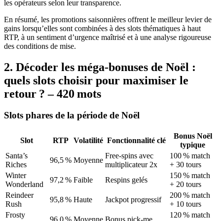
les opérateurs selon leur transparence.
En résumé, les promotions saisonnières offrent le meilleur levier de
gains lorsqu’elles sont combinées à des slots thématiques à haut
RTP, à un sentiment d’urgence maîtrisé et à une analyse rigoureuse
des conditions de mise.
2. Décoder les méga‑bonuses de Noël :
quels slots choisir pour maximiser le
retour ? – 420 mots
Slots phares de la période de Noël
Bonus Noël
Slot
RTP
Volatilité
Fonctionnalité clé
typique
Santa’s
Free‑spins avec
100 % match
96,5 %
Moyenne
Riches
multiplicateur 2x
+ 30 tours
Winter
150 % match
97,2 %
Faible
Respins gelés
Wonderland
+ 20 tours
Reindeer
200 % match
95,8 %
Haute
Jackpot progressif
Rush
+ 10 tours
Frosty
120 % match
96,0 %
Moyenne
Bonus pick‑me