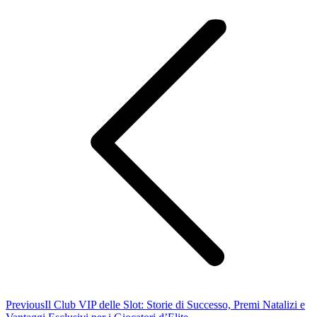
navigation
Previous
Previous
Il Club VIP delle Slot: Storie di Successo, Premi Natalizi e
post: