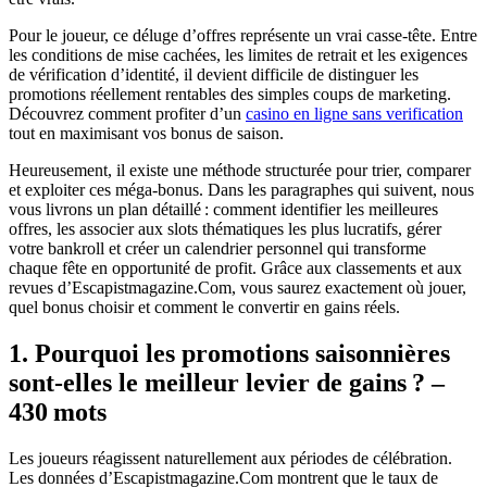
Pour le joueur, ce déluge d’offres représente un vrai casse‑tête. Entre
les conditions de mise cachées, les limites de retrait et les exigences
de vérification d’identité, il devient difficile de distinguer les
promotions réellement rentables des simples coups de marketing.
Découvrez comment profiter d’un
casino en ligne sans verification
tout en maximisant vos bonus de saison.
Heureusement, il existe une méthode structurée pour trier, comparer
et exploiter ces méga‑bonus. Dans les paragraphes qui suivent, nous
vous livrons un plan détaillé : comment identifier les meilleures
offres, les associer aux slots thématiques les plus lucratifs, gérer
votre bankroll et créer un calendrier personnel qui transforme
chaque fête en opportunité de profit. Grâce aux classements et aux
revues d’Escapistmagazine.Com, vous saurez exactement où jouer,
quel bonus choisir et comment le convertir en gains réels.
1. Pourquoi les promotions saisonnières
sont‑elles le meilleur levier de gains ? –
430 mots
Les joueurs réagissent naturellement aux périodes de célébration.
Les données d’Escapistmagazine.Com montrent que le taux de