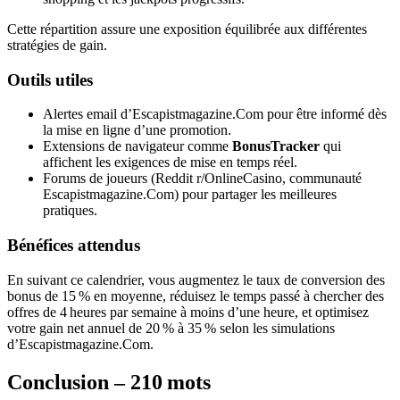
Cette répartition assure une exposition équilibrée aux différentes
stratégies de gain.
Outils utiles
Alertes email d’Escapistmagazine.Com pour être informé dès
la mise en ligne d’une promotion.
Extensions de navigateur comme
BonusTracker
qui
affichent les exigences de mise en temps réel.
Forums de joueurs (Reddit r/OnlineCasino, communauté
Escapistmagazine.Com) pour partager les meilleures
pratiques.
Bénéfices attendus
En suivant ce calendrier, vous augmentez le taux de conversion des
bonus de 15 % en moyenne, réduisez le temps passé à chercher des
offres de 4 heures par semaine à moins d’une heure, et optimisez
votre gain net annuel de 20 % à 35 % selon les simulations
d’Escapistmagazine.Com.
Conclusion – 210 mots