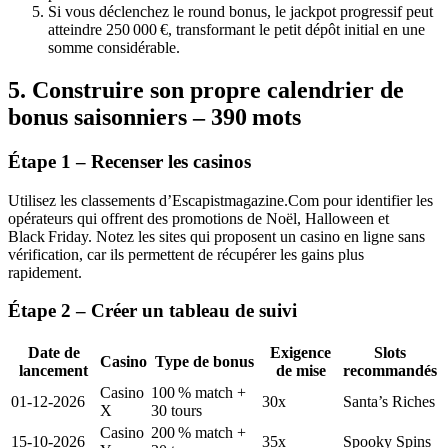
Si vous déclenchez le round bonus, le jackpot progressif peut
atteindre 250 000 €, transformant le petit dépôt initial en une
somme considérable.
5. Construire son propre calendrier de
bonus saisonniers – 390 mots
Étape 1 – Recenser les casinos
Utilisez les classements d’Escapistmagazine.Com pour identifier les
opérateurs qui offrent des promotions de Noël, Halloween et
Black Friday. Notez les sites qui proposent un casino en ligne sans
vérification, car ils permettent de récupérer les gains plus
rapidement.
Étape 2 – Créer un tableau de suivi
Date de
Exigence
Slots
Casino
Type de bonus
lancement
de mise
recommandés
Casino
100 % match +
01‑12‑2026
30x
Santa’s Riches
X
30 tours
Casino
200 % match +
15‑10‑2026
35x
Spooky Spins