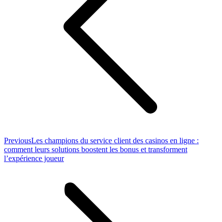
Previous
Previous
Les champions du service client des casinos en ligne :
post:
comment leurs solutions boostent les bonus et transforment
l’expérience joueur