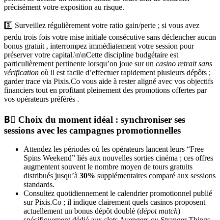
précisément votre exposition au risque.
3️⃣ Surveillez régulièrement votre ratio gain/perte ; si vous avez
perdu trois fois votre mise initiale consécutive sans déclencher aucun
bonus gratuit , interrompez immédiatement votre session pour
préserver votre capital.\n\nCette discipline budgétaire est
particulièrement pertinente lorsqu’on joue sur un
casino retrait sans
vérification
où il est facile d’effectuer rapidement plusieurs dépôts ;
garder trace via Pixis.Co vous aide à rester aligné avec vos objectifs
financiers tout en profitant pleinement des promotions offertes par
vos opérateurs préférés .
B️⃣ Choix du moment idéal : synchroniser ses
sessions avec les campagnes promotionnelles
Attendez les périodes où les opérateurs lancent leurs “Free
Spins Weekend” liés aux nouvelles sorties cinéma ; ces offres
augmentent souvent le nombre moyen de tours gratuits
distribués jusqu’à
30%
supplémentaires comparé aux sessions
standards.
Consultez quotidiennement le calendrier promotionnel publié
sur Pixis.Co ; il indique clairement quels casinos proposent
actuellement un bonus dépôt doublé (
dépot match
)
spécifiquement dédié aux slots Avengers ou Stranger Things.