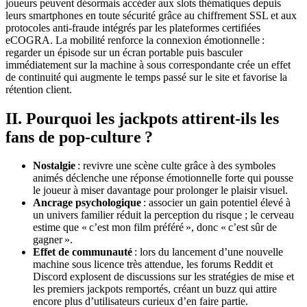
joueurs peuvent désormais accéder aux slots thématiques depuis
leurs smartphones en toute sécurité grâce au chiffrement SSL et aux
protocoles anti‑fraude intégrés par les plateformes certifiées
eCOGRA. La mobilité renforce la connexion émotionnelle :
regarder un épisode sur un écran portable puis basculer
immédiatement sur la machine à sous correspondante crée un effet
de continuité qui augmente le temps passé sur le site et favorise la
rétention client.
II. Pourquoi les jackpots attirent-ils les
fans de pop‑culture ?
Nostalgie
: revivre une scène culte grâce à des symboles
animés déclenche une réponse émotionnelle forte qui pousse
le joueur à miser davantage pour prolonger le plaisir visuel.
Ancrage psychologique
: associer un gain potentiel élevé à
un univers familier réduit la perception du risque ; le cerveau
estime que « c’est mon film préféré », donc « c’est sûr de
gagner ».
Effet de communauté
: lors du lancement d’une nouvelle
machine sous licence très attendue, les forums Reddit et
Discord explosent de discussions sur les stratégies de mise et
les premiers jackpots remportés, créant un buzz qui attire
encore plus d’utilisateurs curieux d’en faire partie.