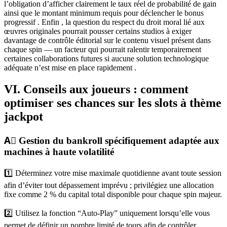
l’obligation d’afficher clairement le taux réel de probabilité de gain
ainsi que le montant minimum requis pour déclencher le bonus
progressif . Enfin , la question du respect du droit moral lié aux
œuvres originales pourrait pousser certains studios à exiger
davantage de contrôle éditorial sur le contenu visuel présent dans
chaque spin — un facteur qui pourrait ralentir temporairement
certaines collaborations futures si aucune solution technologique
adéquate n’est mise en place rapidement .
VI. Conseils aux joueurs : comment
optimiser ses chances sur les slots à thème
jackpot
A️⃣ Gestion du bankroll spécifiquement adaptée aux
machines à haute volatilité
1️⃣ Déterminez votre mise maximale quotidienne avant toute session
afin d’éviter tout dépassement imprévu ; privilégiez une allocation
fixe comme 2 % du capital total disponible pour chaque spin majeur.
2️⃣ Utilisez la fonction “Auto‑Play” uniquement lorsqu’elle vous
permet de définir un nombre limité de tours afin de contrôler