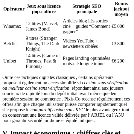
Bonus
Jeux sous licence
Stratégie SEO
Opérateur
jackpot
pop‑culture
principale
moyen
Articles blog liés sorties
12 titres (Marvel,
Winamax
ciné + guides “Comment
€5 000
James Bond)
gagner”
9 titres (Stranger
Vidéos YouTube +
Betclic
Things, The Dark
€3 800
newsletters ciblées
Knight)
14 titres (Game of
Pages landing optimisées
Unibet
Thrones, Fast &
€6 200
mots‑clé longue traîne
Furious)
Outre ces tactiques digitales classiques , certains opérateurs
proposent également un accès simplifié via
casino sans vérification
ou
meilleur casino sans vérification
, répondant ainsi aux joueurs
soucieux de rapidité lors du dépôt initial avant même que leur
première session ne commence . Pixis.Co recense régulièrement ces
offres afin que chaque utilisateur puisse comparer rapidement quel
site propose le
comparatif casino sans KYC
le plus avantageux tout
en conservant une licence valide délivrée par l’ARJEL ou l’ANJ
pour garantir sécurité juridique et équité ludique .
V. Impact économique : chiffres clés et