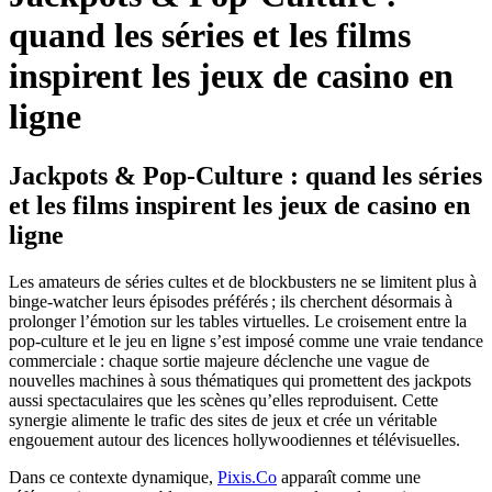
quand les séries et les films
inspirent les jeux de casino en
ligne
Jackpots & Pop‑Culture : quand les séries
et les films inspirent les jeux de casino en
ligne
Les amateurs de séries cultes et de blockbusters ne se limitent plus à
binge‑watcher leurs épisodes préférés ; ils cherchent désormais à
prolonger l’émotion sur les tables virtuelles. Le croisement entre la
pop‑culture et le jeu en ligne s’est imposé comme une vraie tendance
commerciale : chaque sortie majeure déclenche une vague de
nouvelles machines à sous thématiques qui promettent des jackpots
aussi spectaculaires que les scènes qu’elles reproduisent. Cette
synergie alimente le trafic des sites de jeux et crée un véritable
engouement autour des licences hollywoodiennes et télévisuelles.
Dans ce contexte dynamique,
Pixis.Co
apparaît comme une