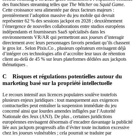
des franchises streaming telles que
The Witcher
ou
Squid Game
.
Cette croissance sera alimentée par deux facteurs majeurs :
premièrement l’adoption massive du jeu mobile qui devrait
représenter 62 % des sessions jackpot en 2028 ; deuxièmement
l’émergence de nouvelles collaborations entre studios européens
indépendants et fournisseurs SaaS spécialisés dans les
environnements VR/AR qui permettront aux joueurs d’interagir
directement avec leurs personnages favoris pendant qu’ils chassent
le gros lot . Selon Pixis.Co , plusieurs opérateurs envisagent déjà
d’intégrer ces technologies afin d’accroître leur taux de rétention
client au-delà de 45 % sur leurs plateformes dédiées aux jackpots
thématiques .
C Risques et régulations potentielles autour du
marketing basé sur la propriété intellectuelle
Le recours intensif aux licences populaires soulève toutefois
plusieurs enjeux juridiques : tout manquement aux exigences
contractuelles peut entraîner la suspension immédiate du jeu
concerné ainsi que lourdes amendes infligées par l’Autorité
Nationale des Jeux (ANJ). De plus , certaines juridictions
européennes envisagent désormais d’encadrer davantage la publicité
liée aux jackpots progressifs afin d’éviter toute incitation excessive
chez les joueurs vulnérables ; cela pourrait se traduire par