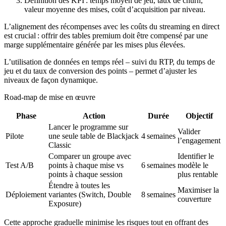
Définition des KPI : temps moyen de jeu, taux de churn,
valeur moyenne des mises, coût d’acquisition par niveau.
L’alignement des récompenses avec les coûts du streaming en direct
est crucial : offrir des tables premium doit être compensé par une
marge supplémentaire générée par les mises plus élevées.
L’utilisation de données en temps réel – suivi du RTP, du temps de
jeu et du taux de conversion des points – permet d’ajuster les
niveaux de façon dynamique.
Road‑map de mise en œuvre
Phase
Action
Durée
Objectif
Lancer le programme sur
Valider
Pilote
une seule table de Blackjack
4 semaines
l’engagement
Classic
Comparer un groupe avec
Identifier le
Test A/B
points à chaque mise vs
6 semaines
modèle le
points à chaque session
plus rentable
Étendre à toutes les
Maximiser la
Déploiement
variantes (Switch, Double
8 semaines
couverture
Exposure)
Cette approche graduelle minimise les risques tout en offrant des