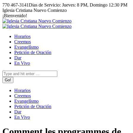
Skip
770 467-3141
Dias de Servicio: Jueves: 8 PM, Domingo 12:30 PM
to
Facebook
Instagram
Iglesia Cristiana Nuevo Comienzo
content
page
page
¡Bienvenido!
opens
opens
in
in
new
new
Horarios
window
window
Creemos
Evangelísmo
Petición de Oración
Dar
En Vivo
Search:
Horarios
Creemos
Evangelísmo
Petición de Oración
Dar
En Vivo
Comment les programmes de