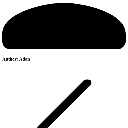
Author:
Adan
Post
navigation