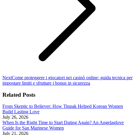
Next
Next
Come proteggere i giocatori nei casinò online: guida tecnica per
post:
impostare limiti e sfruttare i bonus in sicurezza
Related Posts
From Skeptic to Believer: How Tinpak Helped Korean Women
Build Lasting Love
July 26, 2026
When Is the Right Time to Start Dating Again? An Angelaglove
Guide for San Marinese Women
July 21, 2026