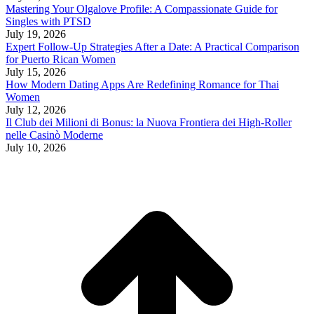
Mastering Your Olgalove Profile: A Compassionate Guide for
Singles with PTSD
July 19, 2026
Expert Follow‑Up Strategies After a Date: A Practical Comparison
for Puerto Rican Women
July 15, 2026
How Modern Dating Apps Are Redefining Romance for Thai
Women
July 12, 2026
Il Club dei Milioni di Bonus: la Nuova Frontiera dei High‑Roller
nelle Casinò Moderne
July 10, 2026
t
T