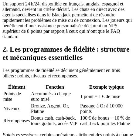
Un support 24 h/24, disponible en français, anglais, espagnol et
allemand, devient un critère décisif. Les chats en direct avec des
agents spécialisés dans le Blackjack permettent de résoudre
rapidement les problèmes de mise ou de connexion. Les joueurs qui
bénéficient d’une assistance personnalisée déclarent un NPS
supérieur de 8 points par rapport à ceux qui n’ont que le FAQ
standard.
2. Les programmes de fidélité : structure
et mécaniques essentielles
Les programmes de fidélité se déclinent généralement en trois
piliers : points, niveaux et récompenses.
Élément
Fonction
Exemple typique
Points de
Accumulés à chaque
1 point = 1 € de mise
mise
euro misé
Bronze, Argent, Or,
Passage à Or à 10 000
Niveaux
Platine
points
Bonus cash, cash‑back,
100 € de bonus + 10 % de
Récompenses
tours gratuits, accès VIP
cash‑back pour les Platine
Points vs sessions
: certains opérateurs attribuent des points à chaque