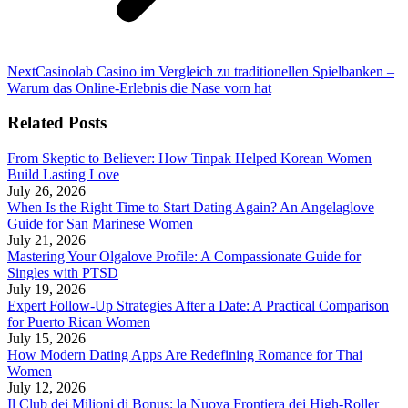
Next
Next
Casinolab Casino im Vergleich zu traditionellen Spielbanken –
post:
Warum das Online‑Erlebnis die Nase vorn hat
Related Posts
From Skeptic to Believer: How Tinpak Helped Korean Women
Build Lasting Love
July 26, 2026
When Is the Right Time to Start Dating Again? An Angelaglove
Guide for San Marinese Women
July 21, 2026
Mastering Your Olgalove Profile: A Compassionate Guide for
Singles with PTSD
July 19, 2026
Expert Follow‑Up Strategies After a Date: A Practical Comparison
for Puerto Rican Women
July 15, 2026
How Modern Dating Apps Are Redefining Romance for Thai
Women
July 12, 2026
Il Club dei Milioni di Bonus: la Nuova Frontiera dei High‑Roller