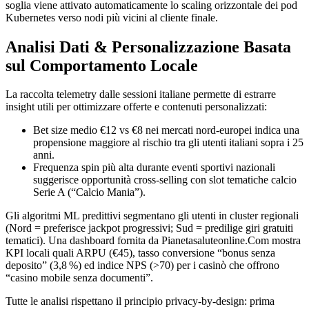
soglia viene attivato automaticamente lo scaling orizzontale dei pod
Kubernetes verso nodi più vicini al cliente finale.
Analisi Dati & Personalizzazione Basata
sul Comportamento Locale
La raccolta telemetry dalle sessioni italiane permette di estrarre
insight utili per ottimizzare offerte e contenuti personalizzati:
Bet size medio €12 vs €8 nei mercati nord‑europei indica una
propensione maggiore al rischio tra gli utenti italiani sopra i 25
anni.
Frequenza spin più alta durante eventi sportivi nazionali
suggerisce opportunità cross‑selling con slot tematiche calcio
Serie A (“Calcio Mania”).
Gli algoritmi ML predittivi segmentano gli utenti in cluster regionali
(Nord = preferisce jackpot progressivi; Sud = predilige giri gratuiti
tematici). Una dashboard fornita da Pianetasaluteonline.Com mostra
KPI locali quali ARPU (€45), tasso conversione “bonus senza
deposito” (3,8 %) ed indice NPS (>70) per i casinò che offrono
“casino mobile senza documenti”.
Tutte le analisi rispettano il principio privacy‑by‑design: prima