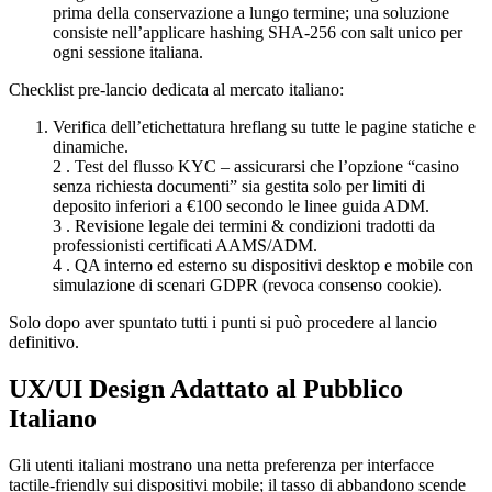
prima della conservazione a lungo termine; una soluzione
consiste nell’applicare hashing SHA‑256 con salt unico per
ogni sessione italiana.
Checklist pre‑lancio dedicata al mercato italiano:
Verifica dell’etichettatura hreflang su tutte le pagine statiche e
dinamiche.
2​ . Test del flusso KYC – assicurarsi che l’opzione “casino
senza richiesta documenti” sia gestita solo per limiti di
deposito inferiori a €100 secondo le linee guida ADM.
3​ . Revisione legale dei termini & condizioni tradotti da
professionisti certificati AAMS/ADM.
4​ . QA interno ed esterno su dispositivi desktop e mobile con
simulazione di scenari GDPR (revoca consenso cookie).
Solo dopo aver spuntato tutti i punti si può procedere al lancio
definitivo.
UX/UI Design Adattato al Pubblico
Italiano
Gli utenti italiani mostrano una netta preferenza per interfacce
tactile-friendly sui dispositivi mobile; il tasso di abbandono scende