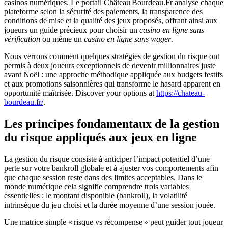
casinos numériques. Le portail Château Bourdeau.Fr analyse chaque
plateforme selon la sécurité des paiements, la transparence des
conditions de mise et la qualité des jeux proposés, offrant ainsi aux
joueurs un guide précieux pour choisir un
casino en ligne sans
vérification
ou même un
casino en ligne sans wager
.
Nous verrons comment quelques stratégies de gestion du risque ont
permis à deux joueurs exceptionnels de devenir millionnaires juste
avant Noël : une approche méthodique appliquée aux budgets festifs
et aux promotions saisonnières qui transforme le hasard apparent en
opportunité maîtrisée. Discover your options at
https://chateau-
bourdeau.fr/
.
Les principes fondamentaux de la gestion
du risque appliqués aux jeux en ligne
La gestion du risque consiste à anticiper l’impact potentiel d’une
perte sur votre bankroll globale et à ajuster vos comportements afin
que chaque session reste dans des limites acceptables. Dans le
monde numérique cela signifie comprendre trois variables
essentielles : le montant disponible (bankroll), la volatilité
intrinsèque du jeu choisi et la durée moyenne d’une session jouée.
Une matrice simple « risque vs récompense » peut guider tout joueur