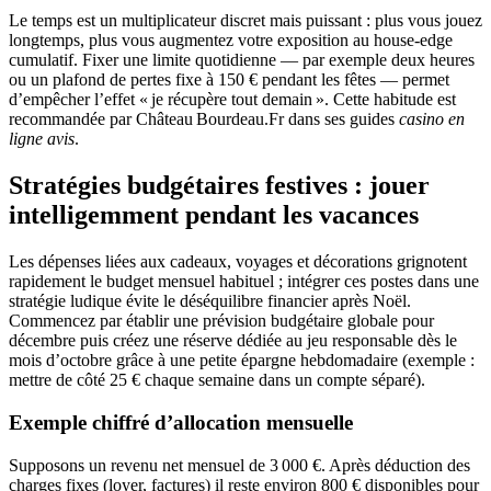
Le temps est un multiplicateur discret mais puissant : plus vous jouez
longtemps, plus vous augmentez votre exposition au house‑edge
cumulatif. Fixer une limite quotidienne — par exemple deux heures
ou un plafond de pertes fixe à 150 € pendant les fêtes — permet
d’empêcher l’effet « je récupère tout demain ». Cette habitude est
recommandée par Château Bourdeau.Fr dans ses guides
casino en
ligne avis
.
Stratégies budgétaires festives : jouer
intelligemment pendant les vacances
Les dépenses liées aux cadeaux, voyages et décorations grignotent
rapidement le budget mensuel habituel ; intégrer ces postes dans une
stratégie ludique évite le déséquilibre financier après Noël.
Commencez par établir une prévision budgétaire globale pour
décembre puis créez une réserve dédiée au jeu responsable dès le
mois d’octobre grâce à une petite épargne hebdomadaire (exemple :
mettre de côté 25 € chaque semaine dans un compte séparé).
Exemple chiffré d’allocation mensuelle
Supposons un revenu net mensuel de 3 000 €. Après déduction des
charges fixes (loyer, factures) il reste environ 800 € disponibles pour