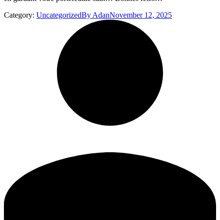
Category:
Uncategorized
By
Adan
November 12, 2025