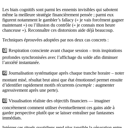
Les biais cognitifs sont parmi les ennemis invisibles qui sabotent
même la meilleure stratégie financièrement pensée ; parmi eux
figurent notamment le gambler’s fallacy (« je vais forcément gagner
maintenant ») ou l’illusion du contrôle (« je connais mon heure
chanceuse »). Reconnaître ces distorsions aide déjà beaucoup.
Techniques éprouvées adoptées par nos deux cas concrets :
1️⃣ Respiration consciente avant chaque session – trois inspirations
profondes synchronisées avec l’affichage du solde afin diminuer
l’anxiété instantanée.
2️⃣ Journalisation systématique après chaque tranche horaire – noter
montant misé, résultat brut ainsi que état émotionnel permet ensuite
d’identifier rapidement motifs récurrents (
exemple :
augmenter
agressivement après une perte).
3️⃣ Visualisation réaliste des objectifs financiers — imaginer
concrètement comment utiliser éventuellement ces gains aide à
garder perspective plutôt que se laisser entraîner par fantasmes
immédiats.
Intégrer ces rituels quotidiens rend plus tangible la séparation entre