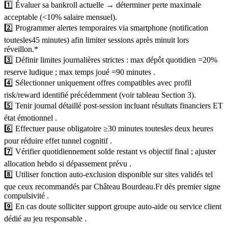
1️⃣ Évaluer sa bankroll actuelle → déterminer perte maximale
acceptable (<10% salaire mensuel).
2️⃣ Programmer alertes temporaires via smartphone (notification
toutesles45 minutes) afin limiter sessions après minuit lors
réveillon.*
3️⃣ Définir limites journalières strictes : max dépôt quotidien =20%
reserve ludique ; max temps joué =90 minutes .
4️⃣ Sélectionner uniquement offres compatibles avec profil
risk/reward identifié précédemment (voir tableau Section 3).
5️⃣ Tenir journal détaillé post‑session incluant résultats financiers ET
état émotionnel .
6️⃣ Effectuer pause obligatoire ≥30 minutes toutesles deux heures
pour réduire effet tunnel cognitif .
7️⃣ Vérifier quotidiennement solde restant vs objectif final ; ajuster
allocation hebdo si dépassement prévu .
8️⃣ Utiliser fonction auto‑exclusion disponible sur sites validés tel
que ceux recommandés par Château Bourdeau.Fr dès premier signe
compulsivité .
9️⃣ En cas doute solliciter support groupe auto‑aide ou service client
dédié au jeu responsable .