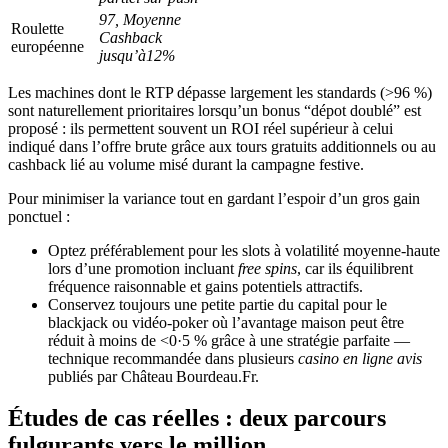
97,
Moyenne
Roulette
Cashback
européenne
jusqu’à12%
Les machines dont le RTP dépasse largement les standards (>96 %)
sont naturellement prioritaires lorsqu’un bonus “dépot doublé” est
proposé : ils permettent souvent un ROI réel supérieur à celui
indiqué dans l’offre brute grâce aux tours gratuits additionnels ou au
cashback lié au volume misé durant la campagne festive.
Pour minimiser la variance tout en gardant l’espoir d’un gros gain
ponctuel :
Optez préférablement pour les slots à volatilité moyenne‑haute
lors d’une promotion incluant
free spins
, car ils équilibrent
fréquence raisonnable et gains potentiels attractifs.
Conservez toujours une petite partie du capital pour le
blackjack ou vidéo‑poker où l’avantage maison peut être
réduit à moins de <0·5 % grâce à une stratégie parfaite —
technique recommandée dans plusieurs
casino en ligne avis
publiés par Château Bourdeau.Fr.
Études de cas réelles : deux parcours
fulgurants vers le million