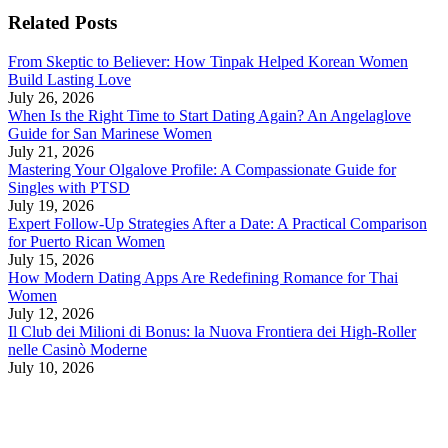
Related Posts
From Skeptic to Believer: How Tinpak Helped Korean Women
Build Lasting Love
July 26, 2026
When Is the Right Time to Start Dating Again? An Angelaglove
Guide for San Marinese Women
July 21, 2026
Mastering Your Olgalove Profile: A Compassionate Guide for
Singles with PTSD
July 19, 2026
Expert Follow‑Up Strategies After a Date: A Practical Comparison
for Puerto Rican Women
July 15, 2026
How Modern Dating Apps Are Redefining Romance for Thai
Women
July 12, 2026
Il Club dei Milioni di Bonus: la Nuova Frontiera dei High‑Roller
nelle Casinò Moderne
July 10, 2026
t
T