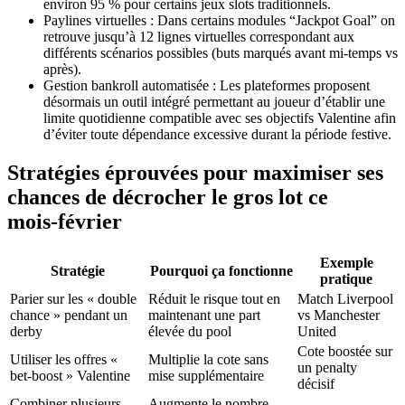
environ 95 % pour certains jeux slots traditionnels.
Paylines virtuelles : Dans certains modules “Jackpot Goal” on
retrouve jusqu’à 12 lignes virtuelles correspondant aux
différents scénarios possibles (buts marqués avant mi‑temps vs
après).
Gestion bankroll automatisée : Les plateformes proposent
désormais un outil intégré permettant au joueur d’établir une
limite quotidienne compatible avec ses objectifs Valentine afin
d’éviter toute dépendance excessive durant la période festive.
Stratégies éprouvées pour maximiser ses
chances de décrocher le gros lot ce
mois‑février
Exemple
Stratégie
Pourquoi ça fonctionne
pratique
Parier sur les « double
Réduit le risque tout en
Match Liverpool
chance » pendant un
maintenant une part
vs Manchester
derby
élevée du pool
United
Cote boostée sur
Utiliser les offres «
Multiplie la cote sans
un penalty
bet‑boost » Valentine
mise supplémentaire
décisif
Combiner plusieurs
Augmente le nombre