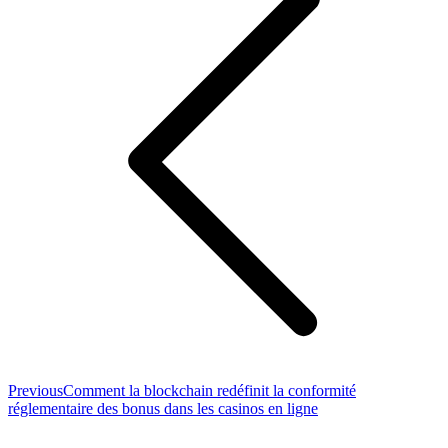
Previous
Previous
Comment la blockchain redéfinit la conformité
post:
réglementaire des bonus dans les casinos en ligne