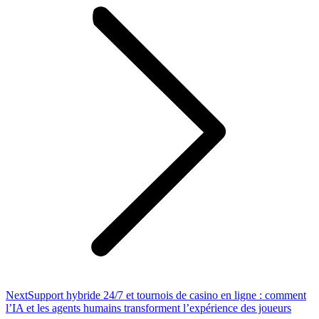
Next
Next
Support hybride 24/7 et tournois de casino en ligne : comment
post:
l’IA et les agents humains transforment l’expérience des joueurs