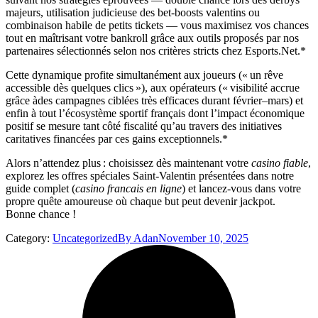
majeurs, utilisation judicieuse des bet‑boosts valentins ou
combinaison habile de petits tickets — vous maximisez vos chances
tout en maîtrisant votre bankroll grâce aux outils proposés par nos
partenaires sélectionnés selon nos critères stricts chez Esports.Net.*
Cette dynamique profite simultanément aux joueurs (« un rêve
accessible dès quelques clics »), aux opérateurs (« visibilité accrue
grâce àdes campagnes ciblées très efficaces durant février–mars) et
enfin à tout l’écosystème sportif français dont l’impact économique
positif se mesure tant côté fiscalité qu’au travers des initiatives
caritatives financées par ces gains exceptionnels.*
Alors n’attendez plus : choisissez dès maintenant votre
casino fiable
,
explorez les offres spéciales Saint‑Valentin présentées dans notre
guide complet (
casino francais en ligne
) et lancez-vous dans votre
propre quête amoureuse où chaque but peut devenir jackpot.
Bonne chance !
Category:
Uncategorized
By
Adan
November 10, 2025