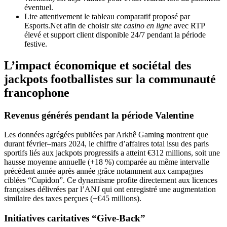
éventuel.
Lire attentivement le tableau comparatif proposé par
Esports.Net afin de choisir
site casino en ligne
avec RTP
élevé et support client disponible 24/7 pendant la période
festive.
L’impact économique et sociétal des
jackpots footballistes sur la communauté
francophone
Revenus générés pendant la période Valentine
Les données agrégées publiées par Arkhê Gaming montrent que
durant février–mars 2024, le chiffre d’affaires total issu des paris
sportifs liés aux jackpots progressifs a atteint €312 millions, soit une
hausse moyenne annuelle (+18 %) comparée au même intervalle
précédent année après année grâce notamment aux campagnes
ciblées “Cupidon”. Ce dynamisme profite directement aux licences
françaises délivrées par l’ANJ qui ont enregistré une augmentation
similaire des taxes perçues (+€45 millions).
Initiatives caritatives “Give‑Back”