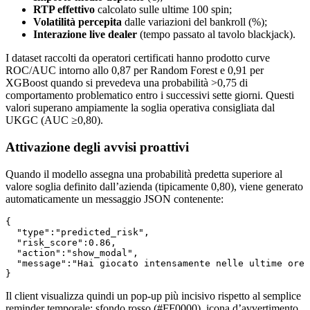
RTP effettivo
calcolato sulle ultime 100 spin;
Volatilità percepita
dalle variazioni del bankroll (%);
Interazione live dealer
(tempo passato al tavolo blackjack).
I dataset raccolti da operatori certificati hanno prodotto curve
ROC/AUC intorno allo 0,87 per Random Forest e 0,91 per
XGBoost quando si prevedeva una probabilità >0,75 di
comportamento problematico entro i successivi sette giorni. Questi
valori superano ampiamente la soglia operativa consigliata dal
UKGC (AUC ≥0,80).
Attivazione degli avvisi proattivi
Quando il modello assegna una probabilità predetta superiore al
valore soglia definito dall’azienda (tipicamente 0,80), viene generato
automaticamente un messaggio JSON contenente:
{

  "type":"predicted_risk",

  "risk_score":0.86,

  "action":"show_modal",

  "message":"Hai giocato intensamente nelle ultime ore 
Il client visualizza quindi un pop‑up più incisivo rispetto al semplice
reminder temporale: sfondo rosso (#FF0000), icona d’avvertimento