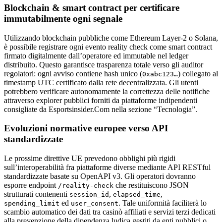
Blockchain & smart contract per certificare
immutabilmente ogni segnale
Utilizzando blockchain pubbliche come Ethereum Layer‑2 o Solana,
è possibile registrare ogni evento reality check come smart contract
firmato digitalmente dall’opera­tore ed immutable nel ledger
distribuito. Questo garantisce trasparenza totale verso gli auditor
regolatori: ogni avviso contiene hash unico (
) collegato al
0xabc123…
timestamp UTC certificato dalla rete decentralizzata. Gli utenti
potrebbero verificare autonomamente la correttezza delle notifiche
attraverso explorer pubblici forniti da piattaforme indipendenti
consigliate da Esportsinsider.Com nella sezione “Tecnologia”.
Evoluzioni normative europee verso API
standardizzate
Le prossime direttive UE prevedono obblighi più rigidi
sull’interoperabilità fra piattaforme diverse mediante API RESTful
standardizzate basate su OpenAPI v3. Gli operatori dovranno
esporre endpoint
che restituiscono JSON
/reality-check
strutturati contenenti
,
,
session_id
elapsed_time
ed
. Tale uniformità faciliterà lo
spending_limit
user_consent
scambio automatico dei dati tra casinò affiliati e servizi terzi dedicati
alla prevenzione della dipendenza ludica gestiti da enti pubblici o