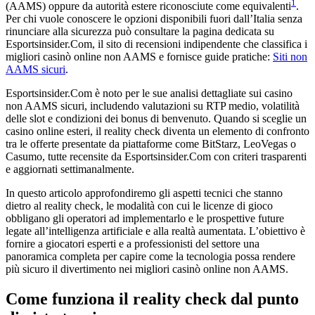
1
(AAMS) oppure da autorità estere riconosciute come equivalenti
.
Per chi vuole conoscere le opzioni disponibili fuori dall’Italia senza
rinunciare alla sicurezza può consultare la pagina dedicata su
Esportsinsider.Com, il sito di recensioni indipendente che classifica i
migliori casinò online non AAMS e fornisce guide pratiche:
Siti non
AAMS sicuri
.
Esportsinsider.Com è noto per le sue analisi dettagliate sui casino
non AAMS sicuri, includendo valutazioni su RTP medio, volatilità
delle slot e condizioni dei bonus di benvenuto. Quando si sceglie un
casino online esteri, il reality check diventa un elemento di confronto
tra le offerte presentate da piattaforme come BitStarz, LeoVegas o
Casumo, tutte recensite da Esportsinsider.Com con criteri trasparenti
e aggiornati settimanalmente.
In questo articolo approfondiremo gli aspetti tecnici che stanno
dietro al reality check, le modalità con cui le licenze di gioco
obbligano gli operatori ad implementarlo e le prospettive future
legate all’intelligenza artificiale e alla realtà aumentata. L’obiettivo è
fornire a giocatori esperti e a professionisti del settore una
panoramica completa per capire come la tecnologia possa rendere
più sicuro il divertimento nei migliori casinò online non AAMS.
Come funziona il reality check dal punto