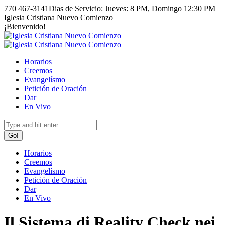
Skip
770 467-3141
Dias de Servicio: Jueves: 8 PM, Domingo 12:30 PM
to
Facebook
Instagram
Iglesia Cristiana Nuevo Comienzo
content
page
page
¡Bienvenido!
opens
opens
in
in
new
new
Horarios
window
window
Creemos
Evangelísmo
Petición de Oración
Dar
En Vivo
Search:
Horarios
Creemos
Evangelísmo
Petición de Oración
Dar
En Vivo
Il Sistema di Reality Check nei