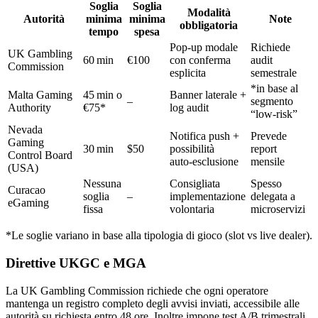
Soglia
Soglia
Modalità
Autorità
minima
minima
Note
obbligatoria
tempo
spesa
Pop‑up modale
Richiede
UK Gambling
60 min
€100
con conferma
audit
Commission
esplicita
semestrale
*in base al
Malta Gaming
45 min o
Banner laterale +
–
segmento
Authority
€75*
log audit
“low‑risk”
Nevada
Notifica push +
Prevede
Gaming
30 min
$50
possibilità
report
Control Board
auto‑esclusione
mensile
(USA)
Nessuna
Consigliata
Spesso
Curacao
soglia
–
implementazione
delegata a
eGaming
fissa
volontaria
microservizi
*Le soglie variano in base alla tipologia di gioco (slot vs live dealer).
Direttive UKGC e MGA
La UK Gambling Commission richiede che ogni operatore
mantenga un registro completo degli avvisi inviati, accessibile alle
autorità su richiesta entro 48 ore. Inoltre impone test A/B trimestrali