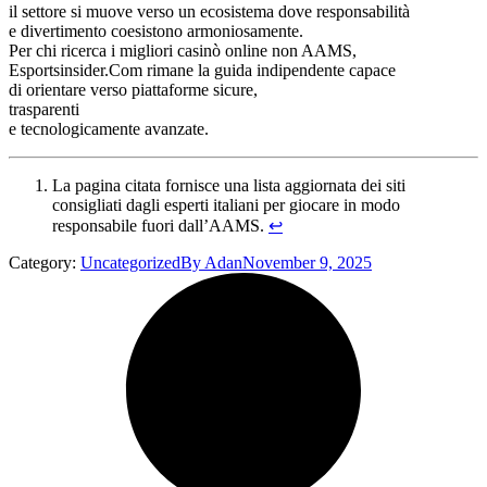
il settore si muove verso un ecosistema dove responsabilità
e divertimento coesistono armoniosamente.
Per chi ricerca i migliori casinò online non AAMS,
Esportsinsider.Com rimane la guida indipendente capace
di orientare verso piattaforme sicure,
trasparenti
e tecnologicamente avanzate.
La pagina citata fornisce una lista aggiornata dei siti
consigliati dagli esperti italiani per giocare in modo
responsabile fuori dall’AAMS.
↩
Category:
Uncategorized
By
Adan
November 9, 2025