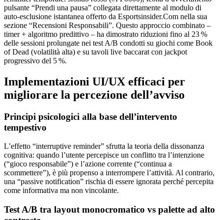
pulsante “Prendi una pausa” collegata direttamente al modulo di
auto‑esclusione istantanea offerto da Esportsinsider.Com nella sua
sezione “Recensioni Responsabili”. Questo approccio combinato –
timer + algoritmo predittivo – ha dimostrato riduzioni fino al 23 %
delle sessioni prolungate nei test A/B condotti su giochi come Book
of Dead (volatilità alta) e su tavoli live baccarat con jackpot
progressivo del 5 %.
Implementazioni UI/UX efficaci per
migliorare la percezione dell’avviso
Principi psicologici alla base dell’intervento
tempestivo
L’effetto “interruptive reminder” sfrutta la teoria della dissonanza
cognitiva: quando l’utente percepisce un conflitto tra l’intenzione
(“gioco responsabile”) e l’azione corrente (“continua a
scommettere”), è più propenso a interrompere l’attività. Al contrario,
una “passive notification” rischia di essere ignorata perché percepita
come informativa ma non vincolante.
Test A/B tra layout monocromatico vs palette ad alto