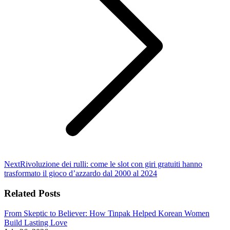
Next
Next
Rivoluzione dei rulli: come le slot con giri gratuiti hanno
post:
trasformato il gioco d’azzardo dal 2000 al 2024
Related Posts
From Skeptic to Believer: How Tinpak Helped Korean Women
Build Lasting Love