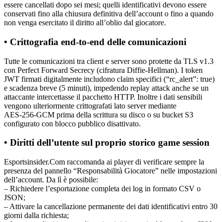
essere cancellati dopo sei mesi; quelli identificativi devono essere
conservati fino alla chiusura definitiva dell’account o fino a quando
non venga esercitato il diritto all’oblio dal giocatore.
• Crittografia end‑to‑end delle comunicazioni
Tutte le comunicazioni tra client e server sono protette da TLS v1.3
con Perfect Forward Secrecy (cifratura Diffie‑Hellman). I token
JWT firmati digitalmente includono claim specifici (“rc_alert”: true)
e scadenza breve (5 minuti), impedendo replay attack anche se un
attaccante intercettasse il pacchetto HTTP. Inoltre i dati sensibili
vengono ulteriormente crittografati lato server mediante
AES‑256‑GCM prima della scrittura su disco o su bucket S3
configurato con blocco pubblico disattivato.
• Diritti dell’utente sul proprio storico game session
Esportsinsider.Com raccomanda ai player di verificare sempre la
presenza del pannello “Responsabilità Giocatore” nelle impostazioni
dell’account. Da lì è possibile:
– Richiedere l’esportazione completa dei log in formato CSV o
JSON;
– Attivare la cancellazione permanente dei dati identificativi entro 30
giorni dalla richiesta;