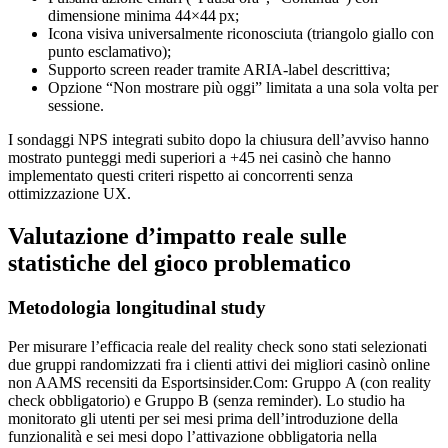
dimensione minima 44×44 px;
Icona visiva universalmente riconosciuta (triangolo giallo con
punto esclamativo);
Supporto screen reader tramite ARIA‑label descrittiva;
Opzione “Non mostrare più oggi” limitata a una sola volta per
sessione.
I sondaggi NPS integrati subito dopo la chiusura dell’avviso hanno
mostrato punteggi medi superiori a +45 nei casinò che hanno
implementato questi criteri rispetto ai concorrenti senza
ottimizzazione UX.
Valutazione d’impatto reale sulle
statistiche del gioco problematico
Metodologia longitudinal study
Per misurare l’efficacia reale del reality check sono stati selezionati
due gruppi randomizzati fra i clienti attivi dei migliori casinò online
non AAMS recensiti da Esportsinsider.Com: Gruppo A (con reality
check obbligatorio) e Gruppo B (senza reminder). Lo studio ha
monitorato gli utenti per sei mesi prima dell’introduzione della
funzionalità e sei mesi dopo l’attivazione obbligatoria nella