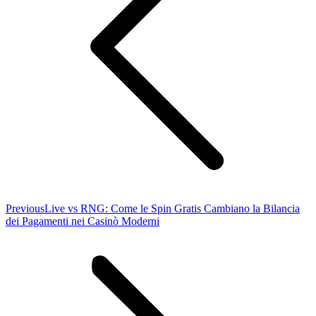
Previous
Previous
Live vs RNG: Come le Spin Gratis Cambiano la Bilancia
post:
dei Pagamenti nei Casinò Moderni