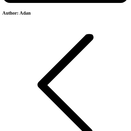
Author:
Adan
Post
navigation