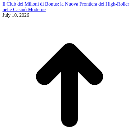
Il Club dei Milioni di Bonus: la Nuova Frontiera dei High‑Roller
nelle Casinò Moderne
July 10, 2026
t
T