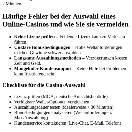
2 Minuten.
Häufige Fehler bei der Auswahl eines
Online‑Casinos und wie Sie sie vermeiden
Keine Lizenz prüfen
– Fehlende Lizenz kann zu Verlusten
führen.
Unklare Bonusbedingungen
– Hohe Wettanforderungen
machen Gewinne schwer auszahlen.
Langsame Auszahlungsmethoden
– Verzögerungen kosten
Zeit und Geld.
Mangelnder Kundensupport
– Keine Hilfe bei Problemen
kann frustrierend sein.
Checkliste für die Casino‑Auswahl
Lizenz prüfen (MGA, deutsche Aufsichtsbehörde)
Verfügbare Wallet‑Optionen vergleichen
Auszahlungsdauer testen (idealerweise < 30 Minuten)
Bonusbedingungen analysieren (Wettanforderungen,
Max‑Auszahlung)
Kundenservice kontaktieren (Live‑Chat, E‑Mail, Telefon)