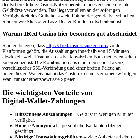
deutschen Online‑Casino‑Nutzer bereits mindestens eine digitale
Geldbörse verwenden. Das liegt vor allem an der sofortigen
Verfügbarkeit des Guthabens – ein Faktor, der gerade bei schnellen
Spielen wie Slots oder Live‑Dealer‑Runden entscheidend ist.
Warum 1Red Casino hier besonders gut abschneidet
Studien belegen, dass
https://1red-casino-spielen.com/
zu den
Plattformen gehört, die Auszahlungen innerhalb von 15 Minuten
abwickeln – ein Ergebnis, das bei klassischen Bankmethoden selten
zu erreichen ist. Die Kombination aus einer deutschen Lizenz,
verschlüsselter SSL‑Verbindung und einer breiten Palette an
unterstützten Wallets macht das Casino zu einer vertrauenswürdigen
Wahl für sicherheitsbewusste Spieler.
Die wichtigsten Vorteile von
Digital‑Wallet‑Zahlungen
Blitzschnelle Auszahlungen
– Geld ist in wenigen Minuten
verfügbar.
Höhere Anonymität
– persönliche Bankdaten bleiben
geschützt.
Niedrige Transaktionsgebühren
– viele Anbieter erheben