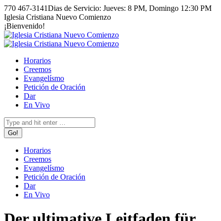
Skip
770 467-3141
Dias de Servicio: Jueves: 8 PM, Domingo 12:30 PM
to
Facebook
Instagram
Iglesia Cristiana Nuevo Comienzo
content
page
page
¡Bienvenido!
opens
opens
in
in
new
new
Horarios
window
window
Creemos
Evangelísmo
Petición de Oración
Dar
En Vivo
Search:
Horarios
Creemos
Evangelísmo
Petición de Oración
Dar
En Vivo
Der ultimative Leitfaden für