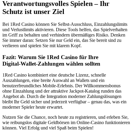
Verantwortungsvolles Spielen – Ihr
Schutz ist unser Ziel
Bei 1Red Casino können Sie Selbst‑Ausschluss, Einzahlungslimits
und Verlustlimits aktivieren. Diese Tools helfen, das Spielverhalten
im Griff zu behalten und verhindern übermäßiges Risiko. Denken
Sie immer daran: Setzen Sie nur Geld ein, das Sie bereit sind zu
verlieren und spielen Sie mit klarem Kopf.
Fazit: Warum Sie 1Red Casino für Ihre
Digital‑Wallet‑Zahlungen wählen sollten
1Red Casino kombiniert eine deutsche Lizenz, schnelle
Auszahlungen, eine breite Auswahl an Wallets und ein
benutzerfreundliches Mobile‑Erlebnis. Der Willkommensbonus
ohne Einzahlung und der attraktive Jackpot‑Katalog runden das
Angebot ab. Durch die Integration moderner Zahlungslösungen
bleibt Ihr Geld sicher und jederzeit verfügbar – genau das, was ein
moderner Spieler heute erwartet.
Nutzen Sie die Chance, noch heute zu registrieren, und erleben Sie,
wie reibungslos digitale Geldbörsen im Online‑Casino funktionieren
können. Viel Erfolg und viel Spaß beim Spielen!