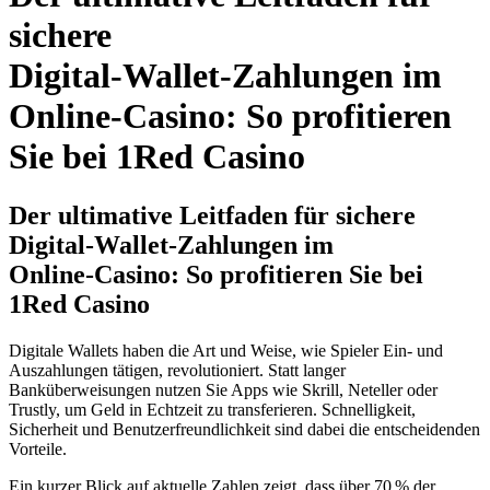
sichere
Digital‑Wallet‑Zahlungen im
Online‑Casino: So profitieren
Sie bei 1Red Casino
Der ultimative Leitfaden für sichere
Digital‑Wallet‑Zahlungen im
Online‑Casino: So profitieren Sie bei
1Red Casino
Digitale Wallets haben die Art und Weise, wie Spieler Ein‑ und
Auszahlungen tätigen, revolutioniert. Statt langer
Banküberweisungen nutzen Sie Apps wie Skrill, Neteller oder
Trustly, um Geld in Echtzeit zu transferieren. Schnelligkeit,
Sicherheit und Benutzerfreundlichkeit sind dabei die entscheidenden
Vorteile.
Ein kurzer Blick auf aktuelle Zahlen zeigt, dass über 70 % der