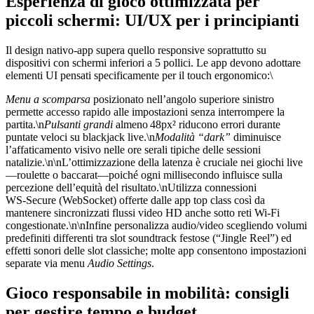
Esperienza di gioco ottimizzata per
piccoli schermi: UI/UX per i principianti
Il design nativo‑app supera quello responsive soprattutto su
dispositivi con schermi inferiori a 5 pollici. Le app devono adottare
elementi UI pensati specificamente per il touch ergonomico:\
Menu a scomparsa
posizionato nell’angolo superiore sinistro
permette accesso rapido alle impostazioni senza interrompere la
partita.\n
Pulsanti grandi
almeno 48px² riducono errori durante
puntate veloci su blackjack live.\n
Modalità “dark”
diminuisce
l’affaticamento visivo nelle ore serali tipiche delle sessioni
natalizie.\n\nL’ottimizzazione della latenza è cruciale nei giochi live
—roulette o baccarat—poiché ogni millisecondo influisce sulla
percezione dell’equità del risultato.\nUtilizza connessioni
WS‑Secure (WebSocket) offerte dalle app top class così da
mantenere sincronizzati flussi video HD anche sotto reti Wi‑Fi
congestionate.\n\nInfine personalizza audio/video scegliendo volumi
predefiniti differenti tra slot soundtrack festose (“Jingle Reel”) ed
effetti sonori delle slot classiche; molte app consentono impostazioni
separate via menu
Audio Settings
.
Gioco responsabile in mobilità: consigli
per gestire tempo e budget