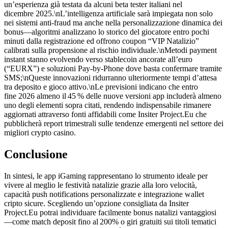
un’esperienza già testata da alcuni beta tester italiani nel
dicembre 2025.\nL’intelligenza artificiale sarà impiegata non solo
nei sistemi anti‑fraud ma anche nella personalizzazione dinamica dei
bonus—algoritmi analizzano lo storico del giocatore entro pochi
minuti dalla registrazione ed offrono coupon “VIP Natalizio”
calibrati sulla propensione al rischio individuale.\nMetodi payment
instant stanno evolvendo verso stablecoin ancorate all’euro
(“EURX”) e soluzioni Pay‑by‑Phone dove basta confermare tramite
SMS;\nQueste innovazioni ridurranno ulteriormente tempi d’attesa
tra deposito e gioco attivo.\nLe previsioni indicano che entro
fine 2026 almeno il 45 % delle nuove versioni app includerà almeno
uno degli elementi sopra citati, rendendo indispensabile rimanere
aggiornati attraverso fonti affidabili come Insiter Project.Eu che
pubblicherà report trimestrali sulle tendenze emergenti nel settore dei
migliori crypto casino.
Conclusione
In sintesi, le app iGaming rappresentano lo strumento ideale per
vivere al meglio le festività natalizie grazie alla loro velocità,
capacità push notifications personalizzate e integrazione wallet
cripto sicure. Scegliendo un’opzione consigliata da Insiter
Project.Eu potrai individuare facilmente bonus natalizi vantaggiosi
—come match deposit fino al 200% o giri gratuiti sui titoli tematici