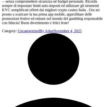
—senza compromettere sicurezza né budget personale. Ricorda
sempre di impostare limiti auto‑imposti ed utilizzare gli strumenti
KYC semplificati offerti dai migliori crypto casino Italia . Ora sei
pronto a scaricare la tua prima app mobile, approfittare delle
promozioni festive ed entrare nel mondo del gambling responsabile
con fiducia! Buon divertimento e felici feste!
Category:
Uncategorized
By
Adan
November 4, 2025