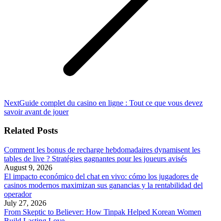
Next
Next
Guide complet du casino en ligne : Tout ce que vous devez
post:
savoir avant de jouer
Related Posts
Comment les bonus de recharge hebdomadaires dynamisent les
tables de live ? Stratégies gagnantes pour les joueurs avisés
August 9, 2026
El impacto económico del chat en vivo: cómo los jugadores de
casinos modernos maximizan sus ganancias y la rentabilidad del
operador
July 27, 2026
From Skeptic to Believer: How Tinpak Helped Korean Women
Build Lasting Love