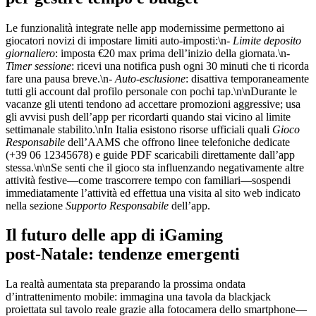
Le funzionalità integrate nelle app modernissime permettono ai
giocatori novizi di impostare limiti auto‑imposti:\n-
Limite deposito
giornaliero
: imposta €20 max prima dell’inizio della giornata.\n-
Timer sessione
: ricevi una notifica push ogni 30 minuti che ti ricorda
fare una pausa breve.\n-
Auto‑esclusione
: disattiva temporaneamente
tutti gli account dal profilo personale con pochi tap.\n\nDurante le
vacanze gli utenti tendono ad accettare promozioni aggressive; usa
gli avvisi push dell’app per ricordarti quando stai vicino al limite
settimanale stabilito.\nIn Italia esistono risorse ufficiali quali
Gioco
Responsabile
dell’AAMS che offrono linee telefoniche dedicate
(+39 06 1234​5678) e guide PDF scaricabili direttamente dall’app
stessa.\n\nSe senti che il gioco sta influenzando negativamente altre
attività festive—come trascorrere tempo con familiari—sospendi
immediatamente l’attività ed effettua una visita al sito web indicato
nella sezione
Supporto Responsabile
dell’app.
Il futuro delle app di iGaming
post‑Natale: tendenze emergenti
La realtà aumentata sta preparando la prossima ondata
d’intrattenimento mobile: immagina una tavola da blackjack
proiettata sul tavolo reale grazie alla fotocamera dello smartphone—