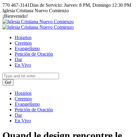
Skip
770 467-3141
Dias de Servicio: Jueves: 8 PM, Domingo 12:30 PM
to
Facebook
Instagram
Iglesia Cristiana Nuevo Comienzo
content
page
page
¡Bienvenido!
opens
opens
in
in
new
new
Horarios
window
window
Creemos
Evangelísmo
Petición de Oración
Dar
En Vivo
Search:
Horarios
Creemos
Evangelísmo
Petición de Oración
Dar
En Vivo
Quand le design rencontre le