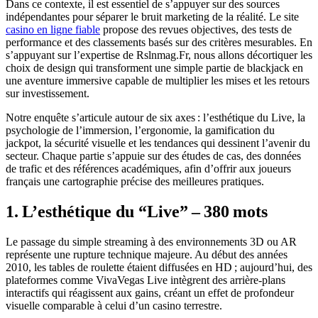
Dans ce contexte, il est essentiel de s’appuyer sur des sources
indépendantes pour séparer le bruit marketing de la réalité. Le site
casino en ligne fiable
propose des revues objectives, des tests de
performance et des classements basés sur des critères mesurables. En
s’appuyant sur l’expertise de Rslnmag.Fr, nous allons décortiquer les
choix de design qui transforment une simple partie de blackjack en
une aventure immersive capable de multiplier les mises et les retours
sur investissement.
Notre enquête s’articule autour de six axes : l’esthétique du Live, la
psychologie de l’immersion, l’ergonomie, la gamification du
jackpot, la sécurité visuelle et les tendances qui dessinent l’avenir du
secteur. Chaque partie s’appuie sur des études de cas, des données
de trafic et des références académiques, afin d’offrir aux joueurs
français une cartographie précise des meilleures pratiques.
1. L’esthétique du “Live” – 380 mots
Le passage du simple streaming à des environnements 3D ou AR
représente une rupture technique majeure. Au début des années
2010, les tables de roulette étaient diffusées en HD ; aujourd’hui, des
plateformes comme VivaVegas Live intègrent des arrière‑plans
interactifs qui réagissent aux gains, créant un effet de profondeur
visuelle comparable à celui d’un casino terrestre.