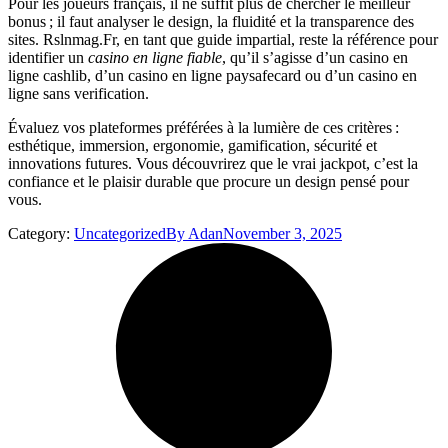
Pour les joueurs français, il ne suffit plus de chercher le meilleur
bonus ; il faut analyser le design, la fluidité et la transparence des
sites. Rslnmag.Fr, en tant que guide impartial, reste la référence pour
identifier un
casino en ligne fiable
, qu’il s’agisse d’un casino en
ligne cashlib, d’un casino en ligne paysafecard ou d’un casino en
ligne sans verification.
Évaluez vos plateformes préférées à la lumière de ces critères :
esthétique, immersion, ergonomie, gamification, sécurité et
innovations futures. Vous découvrirez que le vrai jackpot, c’est la
confiance et le plaisir durable que procure un design pensé pour
vous.
Category:
Uncategorized
By
Adan
November 3, 2025