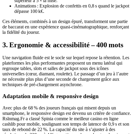
supérieur à 5 × la mise.
Animations : Explosion de confettis en 0,8 s quand le jackpot
dépasse 100 k€.
Ces éléments, combinés à un design épuré, transforment une partie
de baccarat en une expérience quasi‑cinématographique, renforçant
la fidélité du joueur.
3. Ergonomie & accessibilité – 400 mots
Une navigation fluide est le socle sur lequel repose la rétention. Les
plateformes les plus performantes proposent un menu latéral qui
regroupe tables, slots et salles de jackpot sous des icônes
universelles (cœur, diamant, roulette). Le passage d’un jeu à l’autre
ne nécessite plus plus d’une seconde de chargement grâce aux
techniques de pré‑chargement asynchrone.
Adaptation mobile & responsive design
Avec plus de 68 % des joueurs français qui misent depuis un
smartphone, le responsive design est devenu un critère de confiance.
Rslnmag.Fr a classé Spinia comme le meilleur casino en ligne
cashlib pour mobile, soulignant son temps de latence de 0,9 s et son
taux de rebond de 22 %. La capacité du site à s’ajuster à des