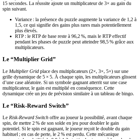
15 secondes. La réussite ajoute un multiplicateur de 3× au gain du
spin suivant.
Variance : la présence du puzzle augmente la variance de 1,2 à
1,5, ce qui signifie des gains plus rares mais potentiellement
plus élevés.
RTP : le RTP de base reste à 96,2 %, mais le RTP effectif
pendant les phases de puzzle peut atteindre 98,5 % grâce aux
multiplicateurs.
Le “Multiplier Grid”
Le
Multiplier Grid
place des multiplicateurs (2×, 3×, 5×) sur une
grille dynamique de 5 × 5. À chaque spin, les multiplicateurs glissent
d’une case aléatoire. Si un symbole gagnant atterrit sur une case
multiplicateur, le gain est multiplié en conséquence. Cette
dynamique crée un jeu de prévision similaire à un tableau de bingo.
Le “Risk‑Reward Switch”
Le
Risk‑Reward Switch
offre au joueur la possibilité, avant chaque
spin, de mettre 2 % de son solde en jeu pour doubler le gain
potentiel. Si le spin est gagnant, le joueur reçoit le double du gain
habituel ; en cas de perte, le 2 % est perdu. Cette mécanique