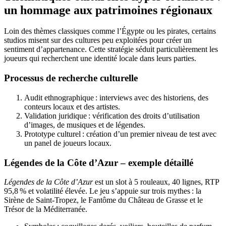
un hommage aux patrimoines régionaux
Loin des thèmes classiques comme l’Égypte ou les pirates, certains
studios misent sur des cultures peu exploitées pour créer un
sentiment d’appartenance. Cette stratégie séduit particulièrement les
joueurs qui recherchent une identité locale dans leurs parties.
Processus de recherche culturelle
Audit ethnographique : interviews avec des historiens, des
conteurs locaux et des artistes.
Validation juridique : vérification des droits d’utilisation
d’images, de musiques et de légendes.
Prototype culturel : création d’un premier niveau de test avec
un panel de joueurs locaux.
Légendes de la Côte d’Azur – exemple détaillé
Légendes de la Côte d’Azur
est un slot à 5 rouleaux, 40 lignes, RTP
95,8 % et volatilité élevée. Le jeu s’appuie sur trois mythes : la
Sirène de Saint‑Tropez, le Fantôme du Château de Grasse et le
Trésor de la Méditerranée.