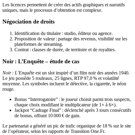
Les licences permettent de créer des actifs graphiques et narratifs
uniques, mais le processus d’obtention est complexe.
Négociation de droits
Identification du titulaire : studio, éditeur ou agence.
Proposition de valeur : partage des revenus, visibilité sur les
plateformes de streaming.
Contrat : clauses de durée, de territoire et de royalties.
Noir : L’Enquête – étude de cas
Noir : L’Enquête
est un slot inspiré d’un film noir des années 1940.
Le jeu possède 5 rouleaux, 25 lignes, RTP 97,0 % et volatilité
moyenne. Les symboles incluent le détective, la cigarette, le néon
rouge.
Bonus “Interrogatoire” : le joueur choisit parmi trois suspects,
chaque choix modifiant le multiplicateur (de 1× à 6×).
Jackpot “Cadrage Final” : déclenché après 3 tours consécutifs
de bonus, offrant 10 000 € de gain.
Le partenariat a généré un pic de trafic organique de 18 % sur le site
de l’opérateur, selon les rapports de Transition One.Fr.