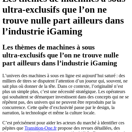
ultra‑exclusifs que l’on ne
trouve nulle part ailleurs dans
l’industrie iGaming
Les thèmes de machines à sous
ultra‑exclusifs que l’on ne trouve nulle
part ailleurs dans l’industrie iGaming
L’univers des machines à sous en ligne est aujourd’hui saturé : des
milliers de titres se disputent l’attention d’un joueur qui, souvent, ne
sait plus où donner de la tête. Dans ce contexte, l’originalité n’est
plus un simple plus, c’est une nécessité stratégique. Les opérateurs
qui souhaitent se démarquer investissent dans des concepts qui ne se
répètent pas, des univers qui ne peuvent être reproduits par la
concurrence. Cette quête d’exclusivité passe par le design, la
narration, la technologie et même la culture locale.
C’est précisément pour aider les acteurs du marché à identifier ces
pépites que
Transition‑One.fr
propose des revues détaillées, des