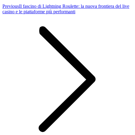
Previous
Previous
Il fascino di Lightning Roulette: la nuova frontiera del live
post:
casino e le piattaforme più performanti