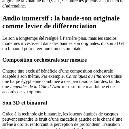
augmente la volatilité de 0,9 à 1,3 et attire les joueurs à la recherche
d’adrénaline.
Audio immersif : la bande‑son originale
comme levier de différenciation
Le son a longtemps été relégué à l’arrière‑plan, mais les studios
modernes investissent dans des bandes‑son originales, du son 3D et
du binaural pour créer une immersion totale.
Composition orchestrale sur mesure
Chaque titre exclusif bénéficie d’une composition orchestrale
adaptée à son thème. Par exemple,
Chroniques du Pharaon
utilise
une harpe égyptienne combinée à des percussions lourdes, tandis
que
Légendes de la Côte d’Azur
mise sur une mandoline et des
accords de saxophone.
Son 3D et binaural
Grâce à la technologie binaurale, les joueurs équipés de casques
peuvent entendre le bruit d’une cascade à gauche et le chant d’une
sirène à droite, renforçant la perception de profondeur. Transition