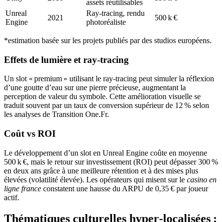
assets réutilisables
Unreal
Ray‑tracing, rendu
2021
500 k €
Engine
photoréaliste
*estimation basée sur les projets publiés par des studios européens.
Effets de lumière et ray‑tracing
Un slot « premium » utilisant le ray‑tracing peut simuler la réflexion
d’une goutte d’eau sur une pierre précieuse, augmentant la
perception de valeur du symbole. Cette amélioration visuelle se
traduit souvent par un taux de conversion supérieur de 12 % selon
les analyses de Transition One.Fr.
Coût vs ROI
Le développement d’un slot en Unreal Engine coûte en moyenne
500 k €, mais le retour sur investissement (ROI) peut dépasser 300 %
en deux ans grâce à une meilleure rétention et à des mises plus
élevées (volatilité élevée). Les opérateurs qui misent sur le
casino en
ligne france
constatent une hausse du ARPU de 0,35 € par joueur
actif.
Thématiques culturelles hyper‑localisées :