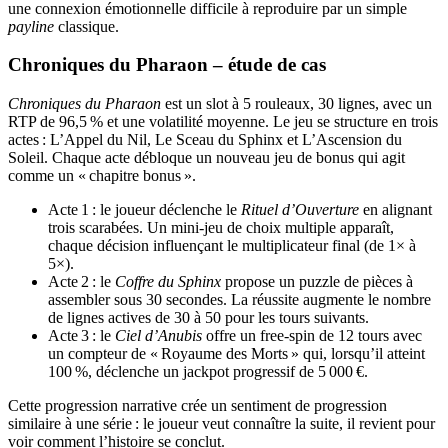
une connexion émotionnelle difficile à reproduire par un simple
payline
classique.
Chroniques du Pharaon – étude de cas
Chroniques du Pharaon
est un slot à 5 rouleaux, 30 lignes, avec un
RTP de 96,5 % et une volatilité moyenne. Le jeu se structure en trois
actes : L’Appel du Nil, Le Sceau du Sphinx et L’Ascension du
Soleil. Chaque acte débloque un nouveau jeu de bonus qui agit
comme un « chapitre bonus ».
Acte 1 : le joueur déclenche le
Rituel d’Ouverture
en alignant
trois scarabées. Un mini‑jeu de choix multiple apparaît,
chaque décision influençant le multiplicateur final (de 1× à
5×).
Acte 2 : le
Coffre du Sphinx
propose un puzzle de pièces à
assembler sous 30 secondes. La réussite augmente le nombre
de lignes actives de 30 à 50 pour les tours suivants.
Acte 3 : le
Ciel d’Anubis
offre un free‑spin de 12 tours avec
un compteur de « Royaume des Morts » qui, lorsqu’il atteint
100 %, déclenche un jackpot progressif de 5 000 €.
Cette progression narrative crée un sentiment de progression
similaire à une série : le joueur veut connaître la suite, il revient pour
voir comment l’histoire se conclut.