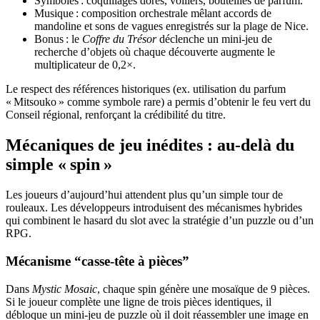
Symboles : coquillages dorés, voiliers, bouteilles de parfum.
Musique : composition orchestrale mêlant accords de
mandoline et sons de vagues enregistrés sur la plage de Nice.
Bonus : le
Coffre du Trésor
déclenche un mini‑jeu de
recherche d’objets où chaque découverte augmente le
multiplicateur de 0,2×.
Le respect des références historiques (ex. utilisation du parfum
« Mitsouko » comme symbole rare) a permis d’obtenir le feu vert du
Conseil régional, renforçant la crédibilité du titre.
Mécaniques de jeu inédites : au‑delà du
simple « spin »
Les joueurs d’aujourd’hui attendent plus qu’un simple tour de
rouleaux. Les développeurs introduisent des mécanismes hybrides
qui combinent le hasard du slot avec la stratégie d’un puzzle ou d’un
RPG.
Mécanisme “casse‑tête à pièces”
Dans
Mystic Mosaic
, chaque spin génère une mosaïque de 9 pièces.
Si le joueur complète une ligne de trois pièces identiques, il
débloque un mini‑jeu de puzzle où il doit réassembler une image en