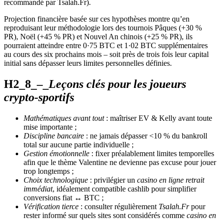
recommandé par Tsalah.Fr).
Projection financière basée sur ces hypothèses montre qu’en
reproduisant leur méthodologie lors des tournois Pâques (+30 %
PR), Noël (+45 % PR) et Nouvel An chinois (+25 % PR), ils
pourraient atteindre entre 0·75 BTC et 1·02 BTC supplémentaires
au cours des six prochains mois – soit près de trois fois leur capital
initial sans dépasser leurs limites personnelles définies.
H2_8_–_
Leçons clés pour les joueurs
crypto‑sportifs
Mathématiques avant tout
: maîtriser EV & Kelly avant toute
mise importante ;
Discipline bancaire
: ne jamais dépasser <10 % du bankroll
total sur aucune partie individuelle ;
Gestion émotionnelle
: fixer préalablement limites temporelles
afin que le thème Valentine ne devienne pas excuse pour jouer
trop longtemps ;
Choix technologique
: privilégier un
casino en ligne retrait
immédiat
, idéalement compatible cashlib pour simplifier
conversions fiat ↔︎ BTC ;
Vérification tierce
: consulter régulièrement
Tsalah.Fr
pour
rester informé sur quels sites sont considérés comme
casino en