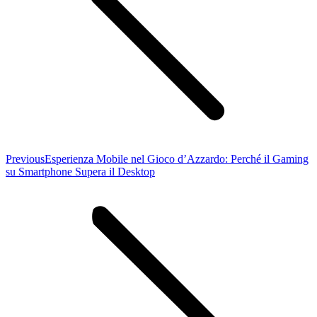
Previous
Previous
Esperienza Mobile nel Gioco d’Azzardo: Perché il Gaming
post:
su Smartphone Supera il Desktop