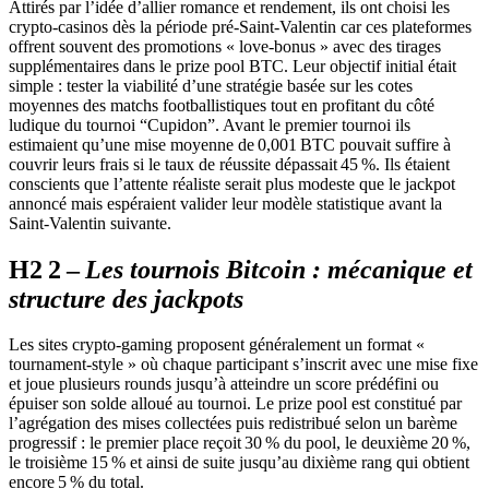
Attirés par l’idée d’allier romance et rendement, ils ont choisi les
crypto‑casinos dès la période pré‑Saint‑Valentin car ces plateformes
offrent souvent des promotions « love‑bonus » avec des tirages
supplémentaires dans le prize pool BTC. Leur objectif initial était
simple : tester la viabilité d’une stratégie basée sur les cotes
moyennes des matchs footballistiques tout en profitant du côté
ludique du tournoi “Cupidon”. Avant le premier tournoi ils
estimaient qu’une mise moyenne de 0,001 BTC pouvait suffire à
couvrir leurs frais si le taux de réussite dépassait 45 %. Ils étaient
conscients que l’attente réaliste serait plus modeste que le jackpot
annoncé mais espéraient valider leur modèle statistique avant la
Saint‑Valentin suivante.
H2 2 –
Les tournois Bitcoin : mécanique et
structure des jackpots
Les sites crypto‑gaming proposent généralement un format «
tournament‑style » où chaque participant s’inscrit avec une mise fixe
et joue plusieurs rounds jusqu’à atteindre un score prédéfini ou
épuiser son solde alloué au tournoi. Le prize pool est constitué par
l’agrégation des mises collectées puis redistribué selon un barème
progressif : le premier place reçoit 30 % du pool, le deuxième 20 %,
le troisième 15 % et ainsi de suite jusqu’au dixième rang qui obtient
encore 5 % du total.