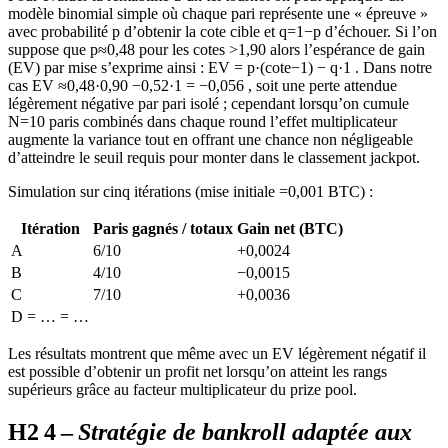
modèle binomial simple où chaque pari représente une « épreuve »
avec probabilité p d’obtenir la cote cible et q=1−p d’échouer. Si l’on
suppose que p≈0,48 pour les cotes >1,90 alors l’espérance de gain
(EV) par mise s’exprime ainsi : EV = p·(cote−1) − q·1 . Dans notre
cas EV ≈0,48·0,90 −0,52·1 = −0,056 , soit une perte attendue
légèrement négative par pari isolé ; cependant lorsqu’on cumule
N=10 paris combinés dans chaque round l’effet multiplicateur
augmente la variance tout en offrant une chance non négligeable
d’atteindre le seuil requis pour monter dans le classement jackpot.
Simulation sur cinq itérations (mise initiale =0,001 BTC) :
Itération
Paris gagnés / totaux
Gain net (BTC)
A
6/10
+0,0024
B
4/10
−0,0015
C
7/10
+0,0036
D = … = …
Les résultats montrent que même avec un EV légèrement négatif il
est possible d’obtenir un profit net lorsqu’on atteint les rangs
supérieurs grâce au facteur multiplicateur du prize pool.
H2 4 –
Stratégie de bankroll adaptée aux