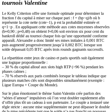
tournois Valentine
Le Kelly Criterion offre une formule optimale pour déterminer la
fraction f du capital à miser sur chaque pari : f = (bp−q)/b où b
représente la cote nette (cote−1), p est la probabilité estimée et
q=1−p . En appliquant cette méthode aux cotes moyennes observées
(b≈0,90 ; p≈0,48) on obtient f≈0,06 soit environ six pour cent du
bankroll dédié au tournoi chaque fois qu’une opportunité conforme
apparaît. Alexandre a donc limité ses mises initiales à 0,001 BTC
puis augmenté progressivement jusqu’à 0,002 BTC lorsque son
solde dépassait 0,05 BTC après trois rounds gagnants successifs.
La répartition entre jeux de casino et paris sportifs suit également
une logique proportionnelle :
– 30 % du capital alloué aux slots high RTP (>96 %) pendant les
phases calmes ;
– 70 % réservés aux paris combinés lorsque le tableau indique que
plusieurs matches clés sont disponibles simultanément (exemple :
Ligue Europa + Coupe du Monde).
Sur le plan émotionnel le thème Saint‑Valentin crée parfois des
“séries d’amour” impulsives où l’on veut doubler rapidement afin
d’offrir plus tôt un cadeau à son partenaire. Le couple a instauré une
règle stricte : aucune mise supplémentaire ne peut dépasser le double
de la mise précédente tant que le solde n’a pas franchi un nouveau