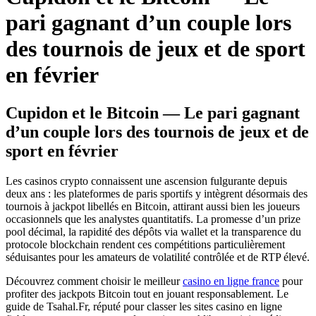
pari gagnant d’un couple lors
des tournois de jeux et de sport
en février
Cupidon et le Bitcoin — Le pari gagnant
d’un couple lors des tournois de jeux et de
sport en février
Les casinos crypto connaissent une ascension fulgurante depuis
deux ans : les plateformes de paris sportifs y intègrent désormais des
tournois à jackpot libellés en Bitcoin, attirant aussi bien les joueurs
occasionnels que les analystes quantitatifs. La promesse d’un prize
pool décimal, la rapidité des dépôts via wallet et la transparence du
protocole blockchain rendent ces compétitions particulièrement
séduisantes pour les amateurs de volatilité contrôlée et de RTP élevé.
Découvrez comment choisir le meilleur
casino en ligne france
pour
profiter des jackpots Bitcoin tout en jouant responsablement. Le
guide de Tsahal.Fr, réputé pour classer les sites casino en ligne