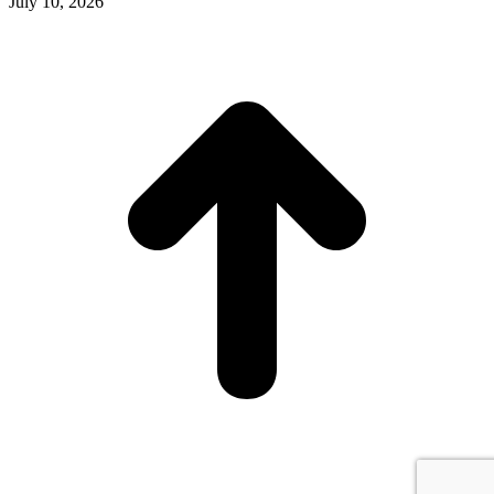
July 10, 2026
t
T