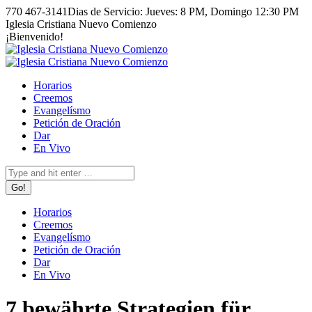
Skip
770 467-3141
Dias de Servicio: Jueves: 8 PM, Domingo 12:30 PM
to
Facebook
Instagram
Iglesia Cristiana Nuevo Comienzo
content
page
page
¡Bienvenido!
opens
opens
in
in
new
new
Horarios
window
window
Creemos
Evangelísmo
Petición de Oración
Dar
En Vivo
Search:
Horarios
Creemos
Evangelísmo
Petición de Oración
Dar
En Vivo
7 bewährte Strategien für