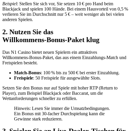
Beispiel
: Stellen Sie sich vor, Sie setzen 10 € pro Hand beim
Blackjack und spielen 100 Hände. Bei einem Hausvorteil von 0,5 %
verlieren Sie im Durchschnitt nur 5 € – weit weniger als bei vielen
anderen Spielen.
2. Nutzen Sie das
Willkommens‑Bonus‑Paket klug
Das N1 Casino bietet neuen Spielern ein attraktives
Willkommens‑Bonus‑Paket, das aus einem Einzahlungs‑Match und
Freispielen besteht.
Match‑Bonus
: 100 % bis zu 500 € bei erster Einzahlung.
Freispiele
: 50 Freispiele für ausgewählte Slots.
Setzen Sie den Bonus nur auf Spiele mit hoher RTP (Return to
Player), zum Beispiel Blackjack oder Baccarat, um die
Wettanforderungen schneller zu erfüllen.
Hinweis: Lesen Sie immer die Umsatzbedingungen.
Ein Bonus mit 30‑facher Durchspielung kann die
Gewinne stark reduzieren.