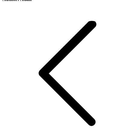
Post
navigation