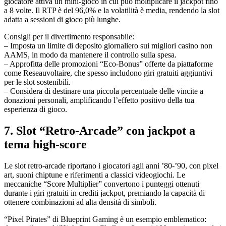
giocatore attiva un mini‑gioco in cui può moltiplicare il jackpot fino
a 8 volte. Il RTP è del 96,0% e la volatilità è media, rendendo la slot
adatta a sessioni di gioco più lunghe.
Consigli per il divertimento responsabile:
– Imposta un limite di deposito giornaliero sui migliori casino non
AAMS, in modo da mantenere il controllo sulla spesa.
– Approfitta delle promozioni “Eco‑Bonus” offerte da piattaforme
come Reseauvoltaire, che spesso includono giri gratuiti aggiuntivi
per le slot sostenibili.
– Considera di destinare una piccola percentuale delle vincite a
donazioni personali, amplificando l’effetto positivo della tua
esperienza di gioco.
7. Slot “Retro‑Arcade” con jackpot a
tema high‑score
Le slot retro‑arcade riportano i giocatori agli anni ’80‑’90, con pixel
art, suoni chiptune e riferimenti a classici videogiochi. Le
meccaniche “Score Multiplier” convertono i punteggi ottenuti
durante i giri gratuiti in crediti jackpot, premiando la capacità di
ottenere combinazioni ad alta densità di simboli.
“Pixel Pirates” di Blueprint Gaming è un esempio emblematico: