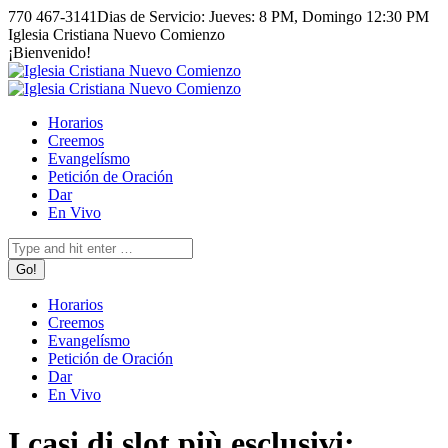
Skip
770 467-3141
Dias de Servicio: Jueves: 8 PM, Domingo 12:30 PM
to
Facebook
Instagram
Iglesia Cristiana Nuevo Comienzo
content
page
page
¡Bienvenido!
opens
opens
in
in
new
new
Horarios
window
window
Creemos
Evangelísmo
Petición de Oración
Dar
En Vivo
Search:
Horarios
Creemos
Evangelísmo
Petición de Oración
Dar
En Vivo
I casi di slot più esclusivi: