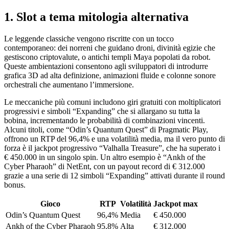
1. Slot a tema mitologia alternativa
Le leggende classiche vengono riscritte con un tocco
contemporaneo: dei norreni che guidano droni, divinità egizie che
gestiscono criptovalute, o antichi templi Maya popolati da robot.
Queste ambientazioni consentono agli sviluppatori di introdurre
grafica 3D ad alta definizione, animazioni fluide e colonne sonore
orchestrali che aumentano l’immersione.
Le meccaniche più comuni includono giri gratuiti con moltiplicatori
progressivi e simboli “Expanding” che si allargano su tutta la
bobina, incrementando le probabilità di combinazioni vincenti.
Alcuni titoli, come “Odin’s Quantum Quest” di Pragmatic Play,
offrono un RTP del 96,4% e una volatilità media, ma il vero punto di
forza è il jackpot progressivo “Valhalla Treasure”, che ha superato i
€ 450.000 in un singolo spin. Un altro esempio è “Ankh of the
Cyber Pharaoh” di NetEnt, con un payout record di € 312.000
grazie a una serie di 12 simboli “Expanding” attivati durante il round
bonus.
Gioco
RTP
Volatilità
Jackpot max
Odin’s Quantum Quest
96,4%
Media
€ 450.000
Ankh of the Cyber Pharaoh
95,8%
Alta
€ 312.000