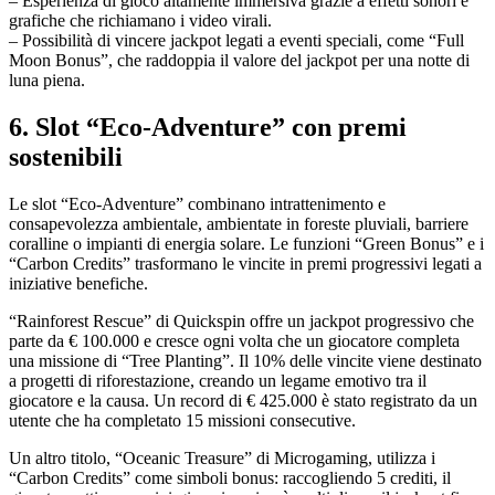
– Esperienza di gioco altamente immersiva grazie a effetti sonori e
grafiche che richiamano i video virali.
– Possibilità di vincere jackpot legati a eventi speciali, come “Full
Moon Bonus”, che raddoppia il valore del jackpot per una notte di
luna piena.
6. Slot “Eco‑Adventure” con premi
sostenibili
Le slot “Eco‑Adventure” combinano intrattenimento e
consapevolezza ambientale, ambientate in foreste pluviali, barriere
coralline o impianti di energia solare. Le funzioni “Green Bonus” e i
“Carbon Credits” trasformano le vincite in premi progressivi legati a
iniziative benefiche.
“Rainforest Rescue” di Quickspin offre un jackpot progressivo che
parte da € 100.000 e cresce ogni volta che un giocatore completa
una missione di “Tree Planting”. Il 10% delle vincite viene destinato
a progetti di riforestazione, creando un legame emotivo tra il
giocatore e la causa. Un record di € 425.000 è stato registrato da un
utente che ha completato 15 missioni consecutive.
Un altro titolo, “Oceanic Treasure” di Microgaming, utilizza i
“Carbon Credits” come simboli bonus: raccogliendo 5 crediti, il