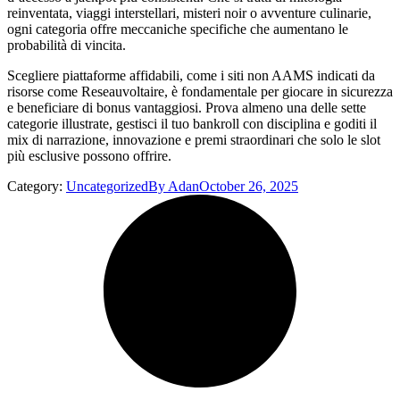
reinventata, viaggi interstellari, misteri noir o avventure culinarie,
ogni categoria offre meccaniche specifiche che aumentano le
probabilità di vincita.
Scegliere piattaforme affidabili, come i siti non AAMS indicati da
risorse come Reseauvoltaire, è fondamentale per giocare in sicurezza
e beneficiare di bonus vantaggiosi. Prova almeno una delle sette
categorie illustrate, gestisci il tuo bankroll con disciplina e goditi il
mix di narrazione, innovazione e premi straordinari che solo le slot
più esclusive possono offrire.
Category:
Uncategorized
By
Adan
October 26, 2025