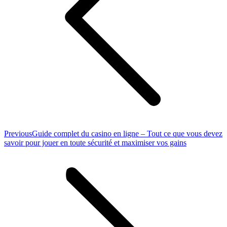
Previous
Previous
Guide complet du casino en ligne – Tout ce que vous devez
post:
savoir pour jouer en toute sécurité et maximiser vos gains