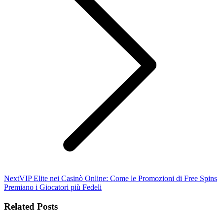
Next
Next
VIP Elite nei Casinò Online: Come le Promozioni di Free Spins
post:
Premiano i Giocatori più Fedeli
Related Posts