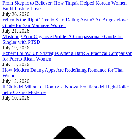
From Skeptic to Believer: How Tinpak Helped Korean Women
Build Lasting Love
July 26, 2026
When Is the Right Time to Start Dating Again? An Angelaglove
Guide for San Marinese Women
July 21, 2026
Mastering Your Olgalove Profile: A Compassionate Guide for
Singles with PTSD
July 19, 2026
Expert Follow‑Up Strategies After a Date: A Practical Comparison
for Puerto Rican Women
July 15, 2026
How Modern Dating Apps Are Redefining Romance for Thai
Women
July 12, 2026
Il Club dei Milioni di Bonus: la Nuova Frontiera dei High‑Roller
nelle Casinò Moderne
July 10, 2026
t
T