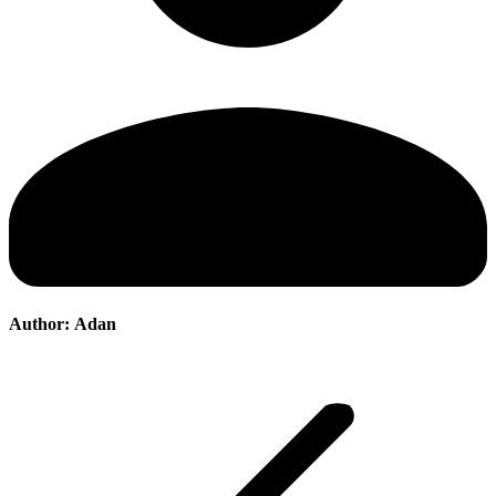
Author:
Adan
Post
navigation