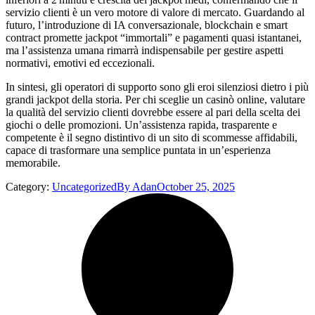
servizio clienti è un vero motore di valore di mercato. Guardando al
futuro, l’introduzione di IA conversazionale, blockchain e smart
contract promette jackpot “immortali” e pagamenti quasi istantanei,
ma l’assistenza umana rimarrà indispensabile per gestire aspetti
normativi, emotivi ed eccezionali.
In sintesi, gli operatori di supporto sono gli eroi silenziosi dietro i più
grandi jackpot della storia. Per chi sceglie un casinò online, valutare
la qualità del servizio clienti dovrebbe essere al pari della scelta dei
giochi o delle promozioni. Un’assistenza rapida, trasparente e
competente è il segno distintivo di un sito di scommesse affidabili,
capace di trasformare una semplice puntata in un’esperienza
memorabile.
Category:
Uncategorized
By
Adan
October 25, 2025