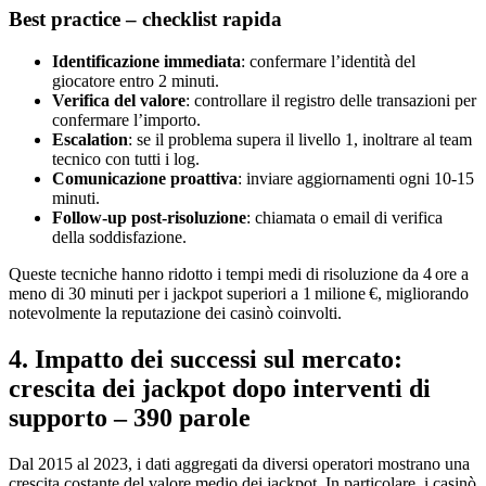
Best practice – checklist rapida
Identificazione immediata
: confermare l’identità del
giocatore entro 2 minuti.
Verifica del valore
: controllare il registro delle transazioni per
confermare l’importo.
Escalation
: se il problema supera il livello 1, inoltrare al team
tecnico con tutti i log.
Comunicazione proattiva
: inviare aggiornamenti ogni 10‑15
minuti.
Follow‑up post‑risoluzione
: chiamata o email di verifica
della soddisfazione.
Queste tecniche hanno ridotto i tempi medi di risoluzione da 4 ore a
meno di 30 minuti per i jackpot superiori a 1 milione €, migliorando
notevolmente la reputazione dei casinò coinvolti.
4. Impatto dei successi sul mercato:
crescita dei jackpot dopo interventi di
supporto – 390 parole
Dal 2015 al 2023, i dati aggregati da diversi operatori mostrano una
crescita costante del valore medio dei jackpot. In particolare, i casinò