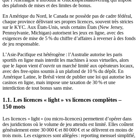
des plafonds de mises et des limites de bonus.
En Amérique du Nord, le Canada ne possède pas de cadre fédéral,
chaque province délivrant ses propres licences, souvent très strictes
sur le KYC. Aux États‑Unis, seuls certains États (New Jersey,
Pennsylvanie, Michigan) autorisent les jeux en ligne, avec des
exigences de mise de 5 % du chiffre d’affaires à reverser à des fonds
de jeu responsable.
L’Asie‑Pacifique est hétérogène : l’Australie autorise les paris
sportifs en ligne mais interdit les machines à sous virtuelles, alors
que le Japon vient d’ouvrir un marché limité aux opérateurs locaux,
avec des free‑spins soumis à un plafond de 10 % du dépôt. En
Amérique Latine, le Brésil vient de publier une loi qui autorise les
casinos en ligne, mais impose une taxation de 30 % et une
interdiction de tout bonus sans mise.
1.1. Les licences « light » vs licences complètes –
150 mots
Les licences « light » (ou micro‑licences) permettent d’opérer dans
des juridictions où le volume de jeu attendu est limité. Elles coûtent
généralement entre 30 000 € et 80 000 € et se délivrent en moins de
trois mois. Les exigences sont allégées : reporting mensuel simplifié,