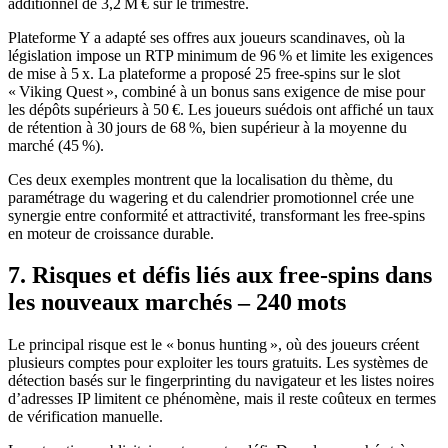
additionnel de 3,2 M € sur le trimestre.
Plateforme Y a adapté ses offres aux joueurs scandinaves, où la
législation impose un RTP minimum de 96 % et limite les exigences
de mise à 5 x. La plateforme a proposé 25 free‑spins sur le slot
« Viking Quest », combiné à un bonus sans exigence de mise pour
les dépôts supérieurs à 50 €. Les joueurs suédois ont affiché un taux
de rétention à 30 jours de 68 %, bien supérieur à la moyenne du
marché (45 %).
Ces deux exemples montrent que la localisation du thème, du
paramétrage du wagering et du calendrier promotionnel crée une
synergie entre conformité et attractivité, transformant les free‑spins
en moteur de croissance durable.
7. Risques et défis liés aux free‑spins dans
les nouveaux marchés – 240 mots
Le principal risque est le « bonus hunting », où des joueurs créent
plusieurs comptes pour exploiter les tours gratuits. Les systèmes de
détection basés sur le fingerprinting du navigateur et les listes noires
d’adresses IP limitent ce phénomène, mais il reste coûteux en termes
de vérification manuelle.