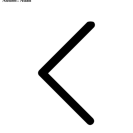
Author:
Adan
Post
navigation