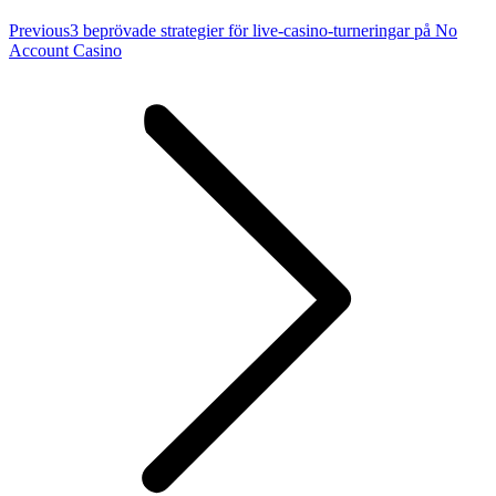
Previous
Previous
3 beprövade strategier för live‑casino‑turneringar på No
post:
Account Casino