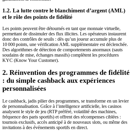
1.2. La lutte contre le blanchiment d’argent (AML)
et le rôle des points de fidélité
Les points peuvent être détournés en tant que monnaie virtuelle,
permettant de dissimuler des flux illicites. Les opérateurs instaurent
donc des contrôles de seuils : dès qu’un joueur accumule plus de
10 000 points, une vérification AML supplémentaire est déclenchée.
Des algorithmes de détection de comportements anormaux (sauts
soudains de mise, échanges massifs) complètent les procédures
KYC (Know Your Customer).
2. Réinvention des programmes de fidélité
: du simple cashback aux expériences
personnalisées
Le cashback, jadis pilier des programmes, se transforme en un levier
de personnalisation. Grâce à l’intelligence artificielle, les casinos
analysent le style de jeu (RTP préféré, volatilité des machines,
fréquence des paris sportifs) et offrent des récompenses ciblées :
tournois exclusifs, accès anticipé à de nouveaux slots, ou même des
invitations à des événements sportifs en direct.