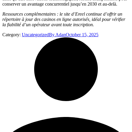
conserver un avantage concurrentiel jusqu’en 2030 et au‑delà.
Ressources complémentaires : le site d’Ereel continue d’offrir un
répertoire à jour des casinos en ligne autorisés, idéal pour vérifier
la fiabilité d’un opérateur avant toute inscription.
Category:
Uncategorized
By
Adan
October 15, 2025