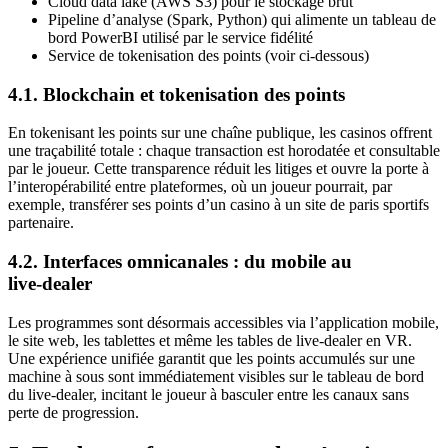
Cloud data lake (AWS S3) pour le stockage brut
Pipeline d’analyse (Spark, Python) qui alimente un tableau de
bord PowerBI utilisé par le service fidélité
Service de tokenisation des points (voir ci‑dessous)
4.1. Blockchain et tokenisation des points
En tokenisant les points sur une chaîne publique, les casinos offrent
une traçabilité totale : chaque transaction est horodatée et consultable
par le joueur. Cette transparence réduit les litiges et ouvre la porte à
l’interopérabilité entre plateformes, où un joueur pourrait, par
exemple, transférer ses points d’un casino à un site de paris sportifs
partenaire.
4.2. Interfaces omnicanales : du mobile au
live‑dealer
Les programmes sont désormais accessibles via l’application mobile,
le site web, les tablettes et même les tables de live‑dealer en VR.
Une expérience unifiée garantit que les points accumulés sur une
machine à sous sont immédiatement visibles sur le tableau de bord
du live‑dealer, incitant le joueur à basculer entre les canaux sans
perte de progression.