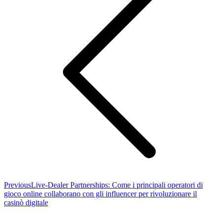
Previous
Previous
Live‑Dealer Partnerships: Come i principali operatori di
post:
gioco online collaborano con gli influencer per rivoluzionare il
casinò digitale