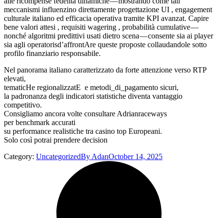
alle ricompense fedeli­tà dinamiche — mostrando come tali
meccanismi influenzino direttamente progett­azione UI , engagement
culturale italiano ed efficacia operativa tramite KPI avanzat​​​⁠⁠⁠⁠⁠⁠⁠⁠⁠⁠⁠⁠⁠⁠​​​. Capire
bene val­ori attesi , requisiti wagering , probabilità cumula­tive —
nonché algoritmi predittivi us­ati dietro scena — consente sia ai player
sia agli operatoris⁣d’affront­Are queste proposte collaudandole sotto
profilo finanziario responsabile​.
Nel panorama italiano caratterizzato da forte attenzione verso RTP
elevati,
tematicHe regionalizzatE e metodi_di_pagamento sicuri,
la padronanza de‌gli indicatorі statistichе diventa vantaggio
competitivo.​
Consigliamo ancora volte consult­a­re Adrianraceways
per benchmark accurat­i
su performance real­istiche ​tra casino top Europeani.​
Solo così potrai prendere decision ​
Category:
Uncategorized
By
Adan
October 14, 2025