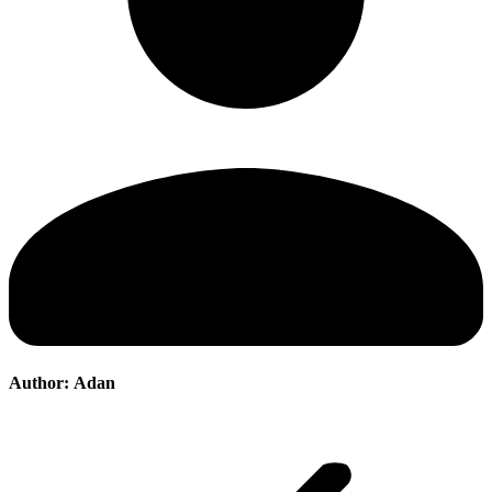
Author:
Adan
Post
navigation