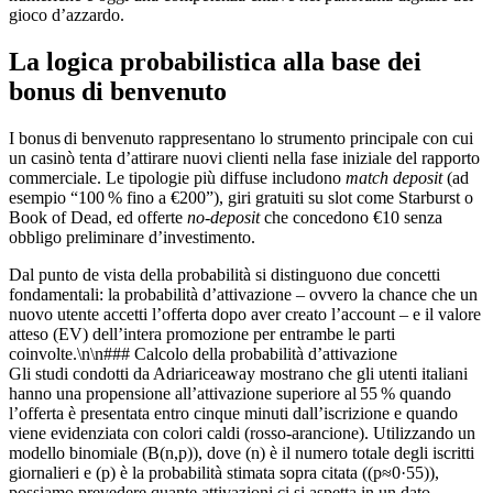
gioco d’azzardo.
La logica probabilistica alla base dei
bonus di benvenuto
I bonus di benvenuto rappresentano lo strumento principale con cui
un casinò tenta d’attirare nuovi clienti nella fase iniziale del rapporto
commerciale. Le tipologie più diffuse includono
match deposit
(ad
esempio “100 % fino a €200”), giri gratuiti su slot come Starburst o
Book of Dead, ed offerte
no‑deposit
che concedono €10 senza
obbligo preliminare d’investimento.
Dal punto de vista della probabilità si distinguono due concetti
fondamentali: la probabilità d’attivazione – ovvero la chance che un
nuovo utente accetti l’offerta dopo aver creato l’account – e il valore
atteso (EV) dell’intera promozione per entrambe le parti
coinvolte.\n\n### Calcolo della probabilità d’attivazione
Gli studi condotti da Adriariceaway mostrano che gli utenti italiani
hanno una propensione all’attivazione superiore al 55 % quando
l’offerta è presentata entro cinque minuti dall’iscrizione e quando
viene evidenziata con colori caldi (rosso‑arancione). Utilizzando un
modello binomiale (B(n,p)), dove (n) è il numero totale degli iscritti
giornalieri e (p) è la probabilità stimata sopra citata ((p≈0·55)),
possiamo prevedere quante attivazioni ci si aspetta in un dato