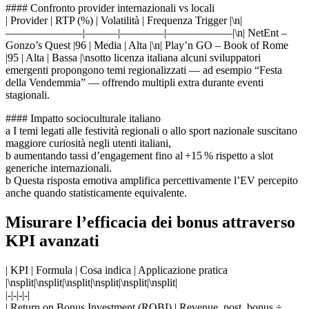
#### Confronto provider internazionali vs locali
| Provider | RTP (%) | Volatilità | Frequenza Trigger |\n|
———————|———|————|——————|\n| NetEnt –
Gonzo’s Quest |96 | Media | Alta |\n| Play’n GO – Book of Rome
|95 | Alta | Bassa |\nsotto licenza italiana alcuni sviluppatori
emergenti propongono temi regionalizzati — ad esempio “Festa
della Vendemmia” — offrendo multipli extra durante eventi
stagionali.
#### Impatto socioculturale italiano
a I temi legati alle festività regionali o allo sport nazionale suscitano
maggiore curiosità negli utenti italiani,
b aumentando tassi d’engagement fino al +15 % rispetto a slot
generiche internazionali.
b Questa risposta emotiva amplifica percettivamente l’EV percepito
anche quando statisticamente equivalente.
Misurare l’efficacia dei bonus attraverso
KPI avanzati
| KPI | Formula | Cosa indica | Applicazione pratica
|\nsplit|\nsplit|\nsplit|\nsplit|\nsplit|\nsplit|
|-|-|-|-|
| Return on Bonus Investment (ROBI) | Revenue_post_bonus ÷