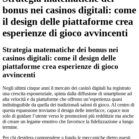
bonus nei casinos digitali: come
il design delle piattaforme crea
esperienze di gioco avvincenti
Strategia matematiche dei bonus nei
casinos digitali: come il design delle
piattaforme crea esperienze di gioco
avvincenti
Negli ultimi cinque anni il mercato dei casinò digitali ha registrato
una crescita esponenziale, spinta dalla diffusione di smartphone ad
alta velocità e da piattaforme che offrono un’esperienza quasi
indistinguibile da quella dei tradizionali saloni di gioco. Al centro di
questa espansione troviamo il design delle interfacce, capace non
solo di guidare l’utente verso le promozioni più redditizie ma anche
di creare un legame emotivo che favorisce la fidelizzazione a lungo
termine.
Per chi desidera comprendere a fondo le meccaniche dietro questi