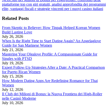
post:
piattaforme top con giri gratuiti, analisi approfondita dei programmi
elite, vantaggi fiscali e strategie vincenti per i nuovi casino italiani
Related Posts
From Skeptic to Believer: How Tinpak Helped Korean Women
Build Lasting Love
July 26, 2026
When Is the Right Time to Start Dating Again? An Angelaglove
Guide for San Marinese Women
July 21, 2026
Mastering Your Olgalove Profile: A Compassionate Guide for
Singles with PTSD
July 19, 2026
Expert Follow‑Up Strategies After a Date: A Practical Comparison
for Puerto Rican Women
July 15, 2026
How Modern Dating Apps Are Redefining Romance for Thai
Women
July 12, 2026
Il Club dei Milioni di Bonus: la Nuova Frontiera dei High‑Roller
nelle Casinò Moderne
July 10, 2026