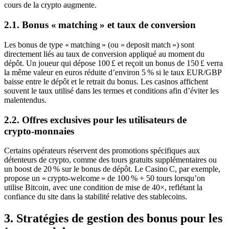
cours de la crypto augmente.
2.1. Bonus « matching » et taux de conversion
Les bonus de type « matching » (ou « deposit match ») sont
directement liés au taux de conversion appliqué au moment du
dépôt. Un joueur qui dépose 100 £ et reçoit un bonus de 150 £ verra
la même valeur en euros réduite d’environ 5 % si le taux EUR/GBP
baisse entre le dépôt et le retrait du bonus. Les casinos affichent
souvent le taux utilisé dans les termes et conditions afin d’éviter les
malentendus.
2.2. Offres exclusives pour les utilisateurs de
crypto‑monnaies
Certains opérateurs réservent des promotions spécifiques aux
détenteurs de crypto, comme des tours gratuits supplémentaires ou
un boost de 20 % sur le bonus de dépôt. Le Casino C, par exemple,
propose un « crypto‑welcome » de 100 % + 50 tours lorsqu’on
utilise Bitcoin, avec une condition de mise de 40×, reflétant la
confiance du site dans la stabilité relative des stablecoins.
3. Stratégies de gestion des bonus pour les