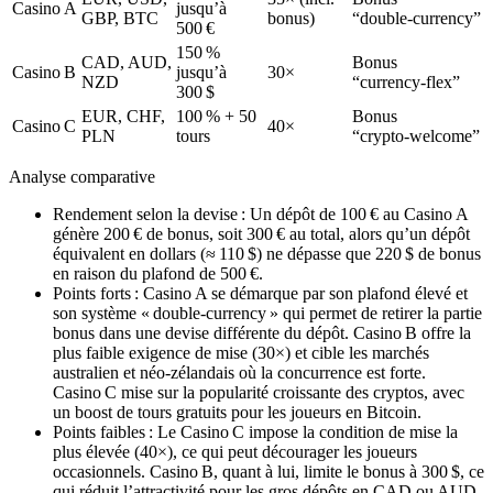
Casino A
jusqu’à
GBP, BTC
bonus)
“double‑currency”
500 €
150 %
CAD, AUD,
Bonus
Casino B
jusqu’à
30×
NZD
“currency‑flex”
300 $
EUR, CHF,
100 % + 50
Bonus
Casino C
40×
PLN
tours
“crypto‑welcome”
Analyse comparative
Rendement selon la devise : Un dépôt de 100 € au Casino A
génère 200 € de bonus, soit 300 € au total, alors qu’un dépôt
équivalent en dollars (≈ 110 $) ne dépasse que 220 $ de bonus
en raison du plafond de 500 €.
Points forts : Casino A se démarque par son plafond élevé et
son système « double‑currency » qui permet de retirer la partie
bonus dans une devise différente du dépôt. Casino B offre la
plus faible exigence de mise (30×) et cible les marchés
australien et néo‑zélandais où la concurrence est forte.
Casino C mise sur la popularité croissante des cryptos, avec
un boost de tours gratuits pour les joueurs en Bitcoin.
Points faibles : Le Casino C impose la condition de mise la
plus élevée (40×), ce qui peut décourager les joueurs
occasionnels. Casino B, quant à lui, limite le bonus à 300 $, ce
qui réduit l’attractivité pour les gros dépôts en CAD ou AUD.