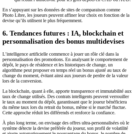
En s’appuyant sur les données de sites de comparaison comme
Photo Libre, les joueurs peuvent affiner leur choix en fonction de la
devise qu’ils utilisent le plus fréquemment.
6. Tendances futures : IA, blockchain et
personnalisation des bonus multidevises
L’intelligence artificielle commence à jouer un rôle clé dans la
personnalisation des promotions. En analysant le comportement de
dépôt, le pays de résidence et les historiques de change, un
algorithme peut proposer en temps réel un bonus ajusté au taux de
change du moment, évitant ainsi aux joueurs de perdre de la valeur
lors de la conversion.
La blockchain, quant à elle, apporte transparence et immutabilité aux
taux de change utilisés. Des contrats intelligents peuvent verrouiller
le taux au moment du dépôt, garantissant que le joueur bénéficiera
du même taux lors du retrait du bonus, même si le marché fluctue.
Cette approche réduit les différends et renforce la confiance.
À plus long terme, on envisage des offres ultra‑personnalisées où le
système détecte la devise préférée du joueur, son profil de volatilité
et ajuste automatiquement le pourcentage du bonus, le nombre de