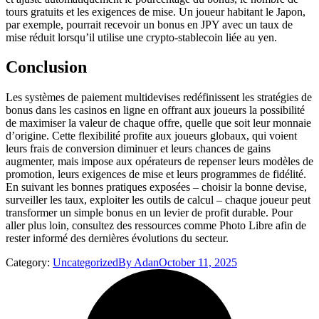
tours gratuits et les exigences de mise. Un joueur habitant le Japon,
par exemple, pourrait recevoir un bonus en JPY avec un taux de
mise réduit lorsqu’il utilise une crypto‑stablecoin liée au yen.
Conclusion
Les systèmes de paiement multidevises redéfinissent les stratégies de
bonus dans les casinos en ligne en offrant aux joueurs la possibilité
de maximiser la valeur de chaque offre, quelle que soit leur monnaie
d’origine. Cette flexibilité profite aux joueurs globaux, qui voient
leurs frais de conversion diminuer et leurs chances de gains
augmenter, mais impose aux opérateurs de repenser leurs modèles de
promotion, leurs exigences de mise et leurs programmes de fidélité.
En suivant les bonnes pratiques exposées – choisir la bonne devise,
surveiller les taux, exploiter les outils de calcul – chaque joueur peut
transformer un simple bonus en un levier de profit durable. Pour
aller plus loin, consultez des ressources comme Photo Libre afin de
rester informé des dernières évolutions du secteur.
Category:
Uncategorized
By
Adan
October 11, 2025