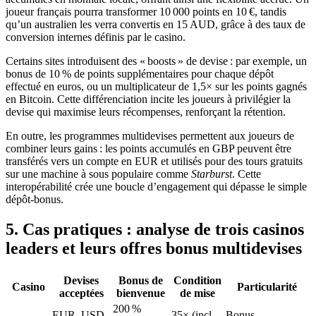
joueur français pourra transformer 10 000 points en 10 €, tandis
qu’un australien les verra convertis en 15 AUD, grâce à des taux de
conversion internes définis par le casino.
Certains sites introduisent des « boosts » de devise : par exemple, un
bonus de 10 % de points supplémentaires pour chaque dépôt
effectué en euros, ou un multiplicateur de 1,5× sur les points gagnés
en Bitcoin. Cette différenciation incite les joueurs à privilégier la
devise qui maximise leurs récompenses, renforçant la rétention.
En outre, les programmes multidevises permettent aux joueurs de
combiner leurs gains : les points accumulés en GBP peuvent être
transférés vers un compte en EUR et utilisés pour des tours gratuits
sur une machine à sous populaire comme
Starburst
. Cette
interopérabilité crée une boucle d’engagement qui dépasse le simple
dépôt‑bonus.
5. Cas pratiques : analyse de trois casinos
leaders et leurs offres bonus multidevises
Devises
Bonus de
Condition
Casino
Particularité
acceptées
bienvenue
de mise
200 %
EUR, USD,
35× (incl.
Bonus