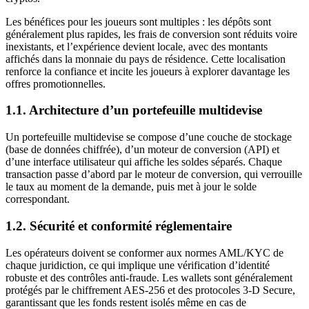
Les bénéfices pour les joueurs sont multiples : les dépôts sont
généralement plus rapides, les frais de conversion sont réduits voire
inexistants, et l’expérience devient locale, avec des montants
affichés dans la monnaie du pays de résidence. Cette localisation
renforce la confiance et incite les joueurs à explorer davantage les
offres promotionnelles.
1.1. Architecture d’un portefeuille multidevise
Un portefeuille multidevise se compose d’une couche de stockage
(base de données chiffrée), d’un moteur de conversion (API) et
d’une interface utilisateur qui affiche les soldes séparés. Chaque
transaction passe d’abord par le moteur de conversion, qui verrouille
le taux au moment de la demande, puis met à jour le solde
correspondant.
1.2. Sécurité et conformité réglementaire
Les opérateurs doivent se conformer aux normes AML/KYC de
chaque juridiction, ce qui implique une vérification d’identité
robuste et des contrôles anti‑fraude. Les wallets sont généralement
protégés par le chiffrement AES‑256 et des protocoles 3‑D Secure,
garantissant que les fonds restent isolés même en cas de