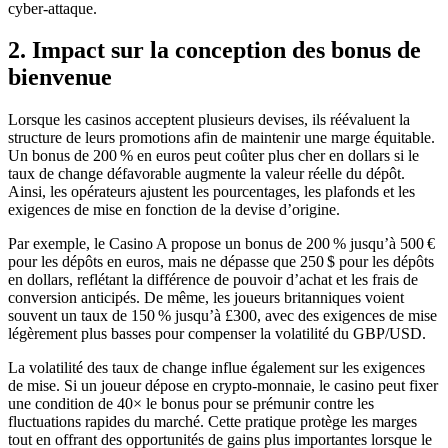
cyber‑attaque.
2. Impact sur la conception des bonus de
bienvenue
Lorsque les casinos acceptent plusieurs devises, ils réévaluent la
structure de leurs promotions afin de maintenir une marge équitable.
Un bonus de 200 % en euros peut coûter plus cher en dollars si le
taux de change défavorable augmente la valeur réelle du dépôt.
Ainsi, les opérateurs ajustent les pourcentages, les plafonds et les
exigences de mise en fonction de la devise d’origine.
Par exemple, le Casino A propose un bonus de 200 % jusqu’à 500 €
pour les dépôts en euros, mais ne dépasse que 250 $ pour les dépôts
en dollars, reflétant la différence de pouvoir d’achat et les frais de
conversion anticipés. De même, les joueurs britanniques voient
souvent un taux de 150 % jusqu’à £300, avec des exigences de mise
légèrement plus basses pour compenser la volatilité du GBP/USD.
La volatilité des taux de change influe également sur les exigences
de mise. Si un joueur dépose en crypto‑monnaie, le casino peut fixer
une condition de 40× le bonus pour se prémunir contre les
fluctuations rapides du marché. Cette pratique protège les marges
tout en offrant des opportunités de gains plus importantes lorsque le