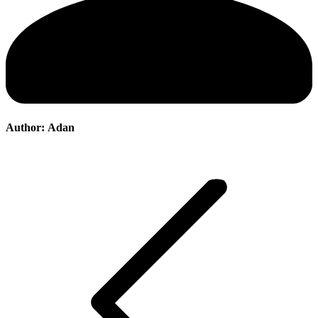
Author:
Adan
Post
navigation