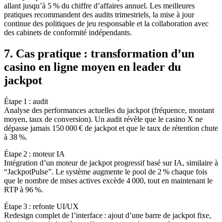
allant jusqu’à 5 % du chiffre d’affaires annuel. Les meilleures
pratiques recommandent des audits trimestriels, la mise à jour
continue des politiques de jeu responsable et la collaboration avec
des cabinets de conformité indépendants.
7. Cas pratique : transformation d’un
casino en ligne moyen en leader du
jackpot
Étape 1 : audit
Analyse des performances actuelles du jackpot (fréquence, montant
moyen, taux de conversion). Un audit révèle que le casino X ne
dépasse jamais 150 000 € de jackpot et que le taux de rétention chute
à 38 %.
Étape 2 : moteur IA
Intégration d’un moteur de jackpot progressif basé sur IA, similaire à
“JackpotPulse”. Le système augmente le pool de 2 % chaque fois
que le nombre de mises actives excède 4 000, tout en maintenant le
RTP à 96 %.
Étape 3 : refonte UI/UX
Redesign complet de l’interface : ajout d’une barre de jackpot fixe,