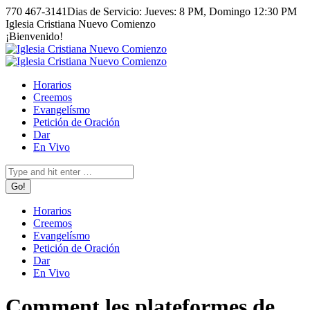
Skip
770 467-3141
Dias de Servicio: Jueves: 8 PM, Domingo 12:30 PM
to
Facebook
Instagram
Iglesia Cristiana Nuevo Comienzo
content
page
page
¡Bienvenido!
opens
opens
in
in
new
new
Horarios
window
window
Creemos
Evangelísmo
Petición de Oración
Dar
En Vivo
Search:
Horarios
Creemos
Evangelísmo
Petición de Oración
Dar
En Vivo
Comment les plateformes de