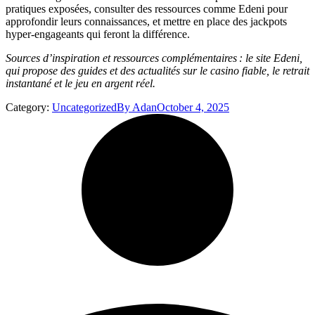
pratiques exposées, consulter des ressources comme Edeni pour
approfondir leurs connaissances, et mettre en place des jackpots
hyper‑engageants qui feront la différence.
Sources d’inspiration et ressources complémentaires : le site Edeni,
qui propose des guides et des actualités sur le casino fiable, le retrait
instantané et le jeu en argent réel.
Category:
Uncategorized
By
Adan
October 4, 2025