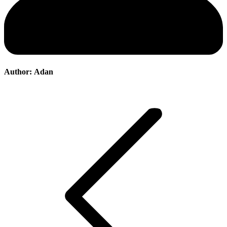
Author:
Adan
Post
navigation