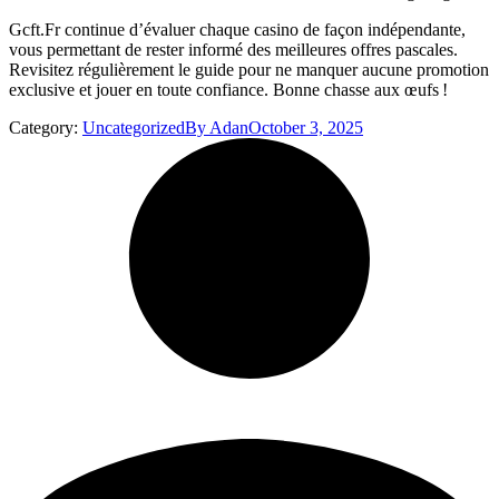
Gcft.Fr continue d’évaluer chaque casino de façon indépendante,
vous permettant de rester informé des meilleures offres pascales.
Revisitez régulièrement le guide pour ne manquer aucune promotion
exclusive et jouer en toute confiance. Bonne chasse aux œufs !
Category:
Uncategorized
By
Adan
October 3, 2025