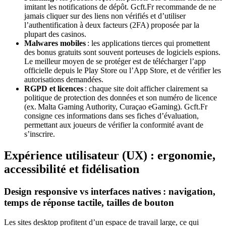
imitant les notifications de dépôt. Gcft.Fr recommande de ne
jamais cliquer sur des liens non vérifiés et d’utiliser
l’authentification à deux facteurs (2FA) proposée par la
plupart des casinos.
Malwares mobiles
: les applications tierces qui promettent
des bonus gratuits sont souvent porteuses de logiciels espions.
Le meilleur moyen de se protéger est de télécharger l’app
officielle depuis le Play Store ou l’App Store, et de vérifier les
autorisations demandées.
RGPD et licences
: chaque site doit afficher clairement sa
politique de protection des données et son numéro de licence
(ex. Malta Gaming Authority, Curaçao eGaming). Gcft.Fr
consigne ces informations dans ses fiches d’évaluation,
permettant aux joueurs de vérifier la conformité avant de
s’inscrire.
Expérience utilisateur (UX) : ergonomie,
accessibilité et fidélisation
Design responsive vs interfaces natives : navigation,
temps de réponse tactile, tailles de bouton
Les sites desktop profitent d’un espace de travail large, ce qui