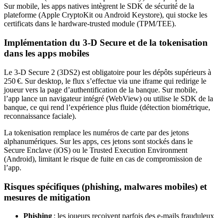
Sur mobile, les apps natives intègrent le SDK de sécurité de la
plateforme (Apple CryptoKit ou Android Keystore), qui stocke les
certificats dans le hardware‑trusted module (TPM/TEE).
Implémentation du 3‑D Secure et de la tokenisation
dans les apps mobiles
Le 3‑D Secure 2 (3DS2) est obligatoire pour les dépôts supérieurs à
250 €. Sur desktop, le flux s’effectue via une iframe qui redirige le
joueur vers la page d’authentification de la banque. Sur mobile,
l’app lance un navigateur intégré (WebView) ou utilise le SDK de la
banque, ce qui rend l’expérience plus fluide (détection biométrique,
reconnaissance faciale).
La tokenisation remplace les numéros de carte par des jetons
alphanumériques. Sur les apps, ces jetons sont stockés dans le
Secure Enclave (iOS) ou le Trusted Execution Environment
(Android), limitant le risque de fuite en cas de compromission de
l’app.
Risques spécifiques (phishing, malwares mobiles) et
mesures de mitigation
Phishing
: les joueurs reçoivent parfois des e‑mails frauduleux