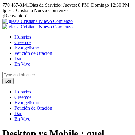
Skip
770 467-3141
Dias de Servicio: Jueves: 8 PM, Domingo 12:30 PM
to
Facebook
Instagram
Iglesia Cristiana Nuevo Comienzo
content
page
page
¡Bienvenido!
opens
opens
in
in
new
new
Horarios
window
window
Creemos
Evangelísmo
Petición de Oración
Dar
En Vivo
Search:
Horarios
Creemos
Evangelísmo
Petición de Oración
Dar
En Vivo
Desktop vs Mobile : quel