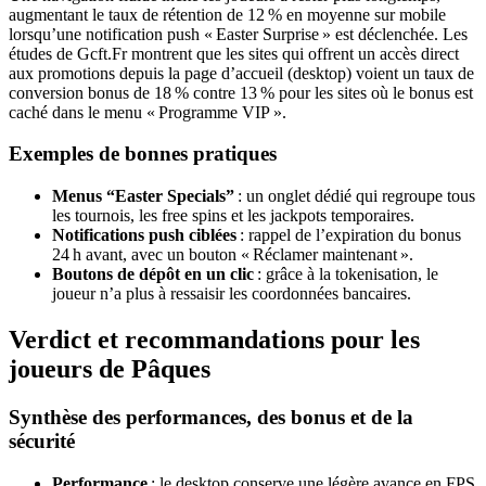
augmentant le taux de rétention de 12 % en moyenne sur mobile
lorsqu’une notification push « Easter Surprise » est déclenchée. Les
études de Gcft.Fr montrent que les sites qui offrent un accès direct
aux promotions depuis la page d’accueil (desktop) voient un taux de
conversion bonus de 18 % contre 13 % pour les sites où le bonus est
caché dans le menu « Programme VIP ».
Exemples de bonnes pratiques
Menus “Easter Specials”
: un onglet dédié qui regroupe tous
les tournois, les free spins et les jackpots temporaires.
Notifications push ciblées
: rappel de l’expiration du bonus
24 h avant, avec un bouton « Réclamer maintenant ».
Boutons de dépôt en un clic
: grâce à la tokenisation, le
joueur n’a plus à ressaisir les coordonnées bancaires.
Verdict et recommandations pour les
joueurs de Pâques
Synthèse des performances, des bonus et de la
sécurité
Performance
: le desktop conserve une légère avance en FPS