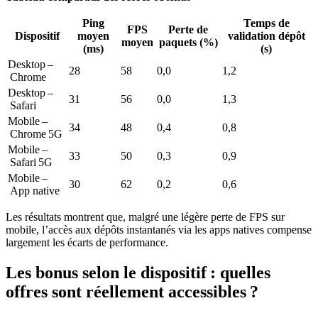
Ping
Temps de
FPS
Perte de
Dispositif
moyen
validation dépôt
moyen
paquets (%)
(ms)
(s)
Desktop –
28
58
0,0
1,2
Chrome
Desktop –
31
56
0,0
1,3
Safari
Mobile –
34
48
0,4
0,8
Chrome 5G
Mobile –
33
50
0,3
0,9
Safari 5G
Mobile –
30
62
0,2
0,6
App native
Les résultats montrent que, malgré une légère perte de FPS sur
mobile, l’accès aux dépôts instantanés via les apps natives compense
largement les écarts de performance.
Les bonus selon le dispositif : quelles
offres sont réellement accessibles ?