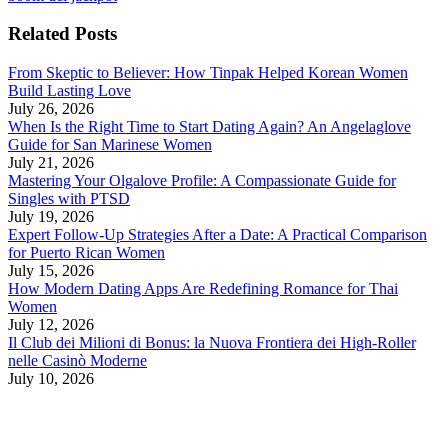
Related Posts
From Skeptic to Believer: How Tinpak Helped Korean Women
Build Lasting Love
July 26, 2026
When Is the Right Time to Start Dating Again? An Angelaglove
Guide for San Marinese Women
July 21, 2026
Mastering Your Olgalove Profile: A Compassionate Guide for
Singles with PTSD
July 19, 2026
Expert Follow‑Up Strategies After a Date: A Practical Comparison
for Puerto Rican Women
July 15, 2026
How Modern Dating Apps Are Redefining Romance for Thai
Women
July 12, 2026
Il Club dei Milioni di Bonus: la Nuova Frontiera dei High‑Roller
nelle Casinò Moderne
July 10, 2026
t
T