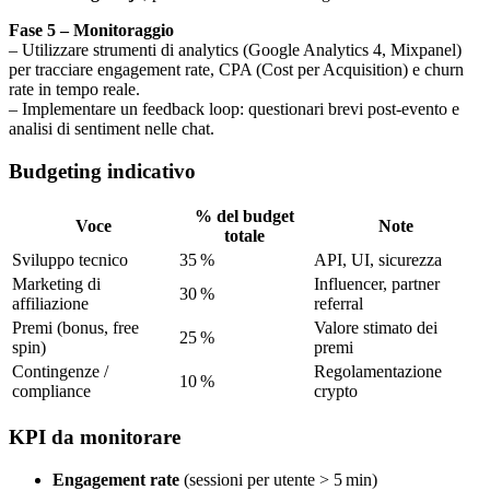
Fase 5 – Monitoraggio
– Utilizzare strumenti di analytics (Google Analytics 4, Mixpanel)
per tracciare engagement rate, CPA (Cost per Acquisition) e churn
rate in tempo reale.
– Implementare un feedback loop: questionari brevi post‑evento e
analisi di sentiment nelle chat.
Budgeting indicativo
% del budget
Voce
Note
totale
Sviluppo tecnico
35 %
API, UI, sicurezza
Marketing di
Influencer, partner
30 %
affiliazione
referral
Premi (bonus, free
Valore stimato dei
25 %
spin)
premi
Contingenze /
Regolamentazione
10 %
compliance
crypto
KPI da monitorare
Engagement rate
(sessioni per utente > 5 min)