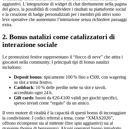
aggiuntivi. L’integrazione di widget di chat direttamente nella pagina
del gioco, la possibilità di condividere i risultati su piattaforme social
e la creazione di badge personalizzati per i membri più attivi sono
leve operative che aumentano l’interazione senza richiedere passaggi
extra.
2. Bonus natalizi come catalizzatori di
interazione sociale
Le promozioni festive rappresentano il “fiocco di neve” che attira i
giocatori nella community. I principali tipi di bonus natalizi
includono:
Deposit bonus
: tipicamente 100 % fino a €500, con wagering
su slot a tema festivo.
Cashback
: 10 % delle perdite nette su slot e tavoli,
accreditato ogni 24 h.
Gift cards
: buoni da €20‑€100 validi per giochi specifici,
spesso inviati come “regalo” da un amico.
Il vero motore di viralità è la capacità di questi bonus di incoraggiare
la condivisione. I codici referral a tema, come “XMAS2026”,
offrono ricompense sia al mittente (free spin aggiuntivi) sia al
ricevente (bonus di benvenuto). Alcuni operatori hanno introdotto