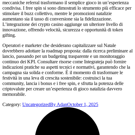
meccaniche referral trasformano il semplice gioco in un’esperienza
condivisa. I free spin si sono dimostrati lo strumento più efficace per
stimolare il buzz collettivo, mentre le promozioni natalizie
aumentano sia il tasso di conversione sia la fidelizzazione.
L’integrazione dei crypto casino aggiunge un ulteriore livello di
innovazione, offrendo velocità, sicurezza e opportunità di token
gifting.
Operatori e marketer che desiderano capitalizzare sul Natale
dovrebbero adottare la roadmap proposta: dalla ricerca preliminare al
lancio, passando per un budgeting trasparente e un monitoraggio
continuo dei KPI. Consultare risorse come Integrateja può fornire
indicazioni pratiche su aspetti tecnici e normativi, garantendo che la
campagna sia solida e conforme. È il momento di trasformare le
festività in una leva di crescita sostenibile: costruisci la tua
community, lancia i bonus e i free spin, e sfrutta la potenza delle
criptovalute per creare un’esperienza di gioco natalizia davvero
memorabile.
Category:
Uncategorized
By
Adan
October 1, 2025