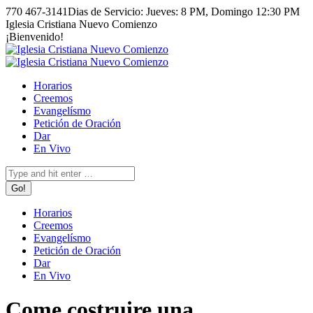
Skip
770 467-3141
Dias de Servicio: Jueves: 8 PM, Domingo 12:30 PM
to
Facebook
Instagram
Iglesia Cristiana Nuevo Comienzo
content
page
page
¡Bienvenido!
opens
opens
in
in
new
new
Horarios
window
window
Creemos
Evangelísmo
Petición de Oración
Dar
En Vivo
Search:
Horarios
Creemos
Evangelísmo
Petición de Oración
Dar
En Vivo
Come costruire una