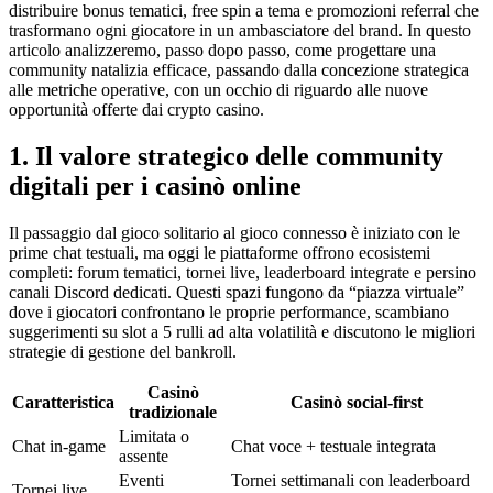
distribuire bonus tematici, free spin a tema e promozioni referral che
trasformano ogni giocatore in un ambasciatore del brand. In questo
articolo analizzeremo, passo dopo passo, come progettare una
community natalizia efficace, passando dalla concezione strategica
alle metriche operative, con un occhio di riguardo alle nuove
opportunità offerte dai crypto casino.
1. Il valore strategico delle community
digitali per i casinò online
Il passaggio dal gioco solitario al gioco connesso è iniziato con le
prime chat testuali, ma oggi le piattaforme offrono ecosistemi
completi: forum tematici, tornei live, leaderboard integrate e persino
canali Discord dedicati. Questi spazi fungono da “piazza virtuale”
dove i giocatori confrontano le proprie performance, scambiano
suggerimenti su slot a 5 rulli ad alta volatilità e discutono le migliori
strategie di gestione del bankroll.
Casinò
Caratteristica
Casinò social‑first
tradizionale
Limitata o
Chat in‑game
Chat voce + testuale integrata
assente
Eventi
Tornei settimanali con leaderboard
Tornei live