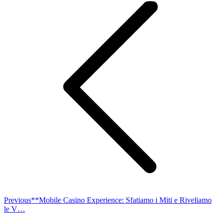
navigation
Previous
Previous
**Mobile Casino Experience: Sfatiamo i Miti e Riveliamo
post:
le V…