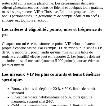
rester actif sur la même plateforme. Les programmes standards
offrent généralement des points de fidélité et quelques tours gratuits,
mais les programmes VIP « Christmas Edition » proposent des
bonus personnalisés, un gestionnaire de compte dédié et un accès
anticipé aux tournois à jackpot.
Les critères d’éligibilité : points, mise et fréquence de
jeu
Chaque euro misé se transforme en points VIP selon un barème
propre à chaque casino. Par exemple, 1 € de mise sur un slot à RTP
de 96 % rapporte 1 point, tandis qu’une mise sur une table de
roulette à volatilité élevée peut en rapporter 2. Les joueurs doivent
atteindre un seuil mensuel (souvent 5 000 points) pour accéder au
premier niveau.
Les niveaux VIP les plus courants et leurs bénéfices
spécifiques
Bronze : bonus de dépôt de 20 % + 50 €, limite de retrait
standard.
Silver : cash‑back hebdomadaire de 5 %, tours gratuits
mensuels, support chat 24/7.
Gold : gestionnaire de compte personnel, limites de mise